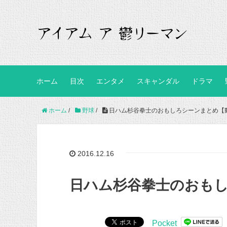
ホーム
目次
エンタメ
スキャンダル
ドラマ
ホーム
/
野球
/
日ハム杉谷拳士のおもしろシーンまとめ【
2016.12.16
日ハム杉谷拳士のおも
Pocket