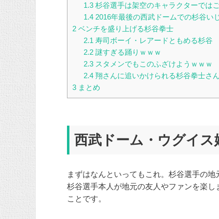
1.3
杉谷選手は架空のキャラクターでは
1.4
2016年最後の西武ドームでの杉谷い
2
ベンチを盛り上げる杉谷拳士
2.1
寿司ボーイ・レアードともめる杉谷
2.2
謎すぎる踊りｗｗｗ
2.3
スタメンでもこのふざけようｗｗｗ
2.4
翔さんに追いかけられる杉谷拳士さ
3
まとめ
西武ドーム・ウグイス
まずはなんといってもこれ。杉谷選手の地
杉谷選手本人が地元の友人やファンを楽し
ことです。