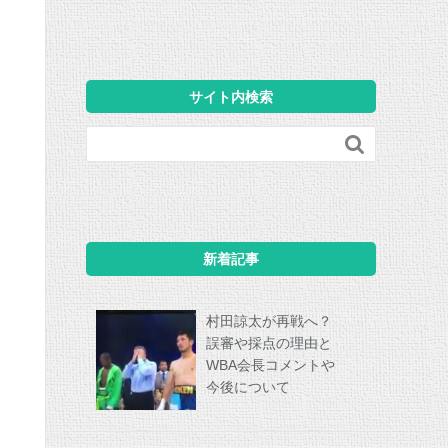
サイト内検索

新着記事
村田諒太が再戦へ？
誤審や採点の理由と
WBA会長コメントや
今後について