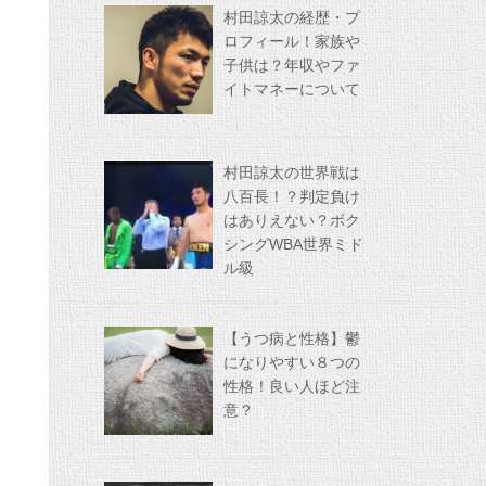
村田諒太の経歴・プ
ロフィール！家族や
子供は？年収やファ
イトマネーについて
村田諒太の世界戦は
八百長！？判定負け
はありえない？ボク
シングWBA世界ミド
ル級
【うつ病と性格】鬱
になりやすい８つの
性格！良い人ほど注
意？