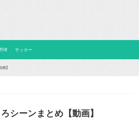
野球
サッカー
動画】
しろシーンまとめ【動画】