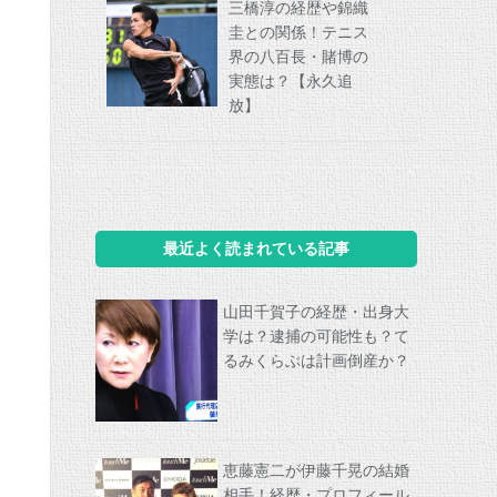
三橋淳の経歴や錦織
圭との関係！テニス
界の八百長・賭博の
実態は？【永久追
放】
最近よく読まれている記事
山田千賀子の経歴・出身大
学は？逮捕の可能性も？て
るみくらぶは計画倒産か？
恵藤憲二が伊藤千晃の結婚
相手！経歴・プロフィール