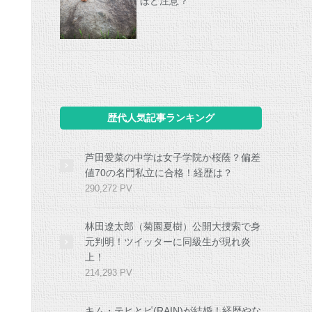
ほど注意？
歴代人気記事ランキング
芦田愛菜の中学は女子学院か桜蔭？偏差
値70の名門私立に合格！経歴は？
290,272 PV
林田遼太郎（菊園夏樹）公開大捜索で身
元判明！ツイッターに同級生が現れ炎
上！
214,293 PV
キム・テヒとピ(RAIN)が結婚！経歴やな