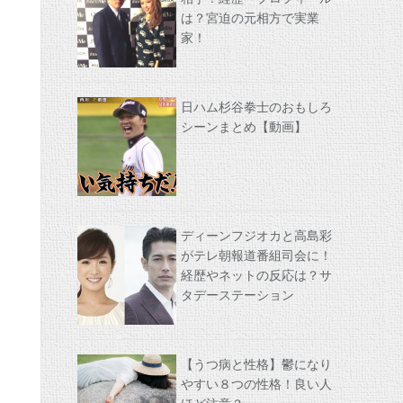
は？宮迫の元相方で実業
家！
日ハム杉谷拳士のおもしろ
シーンまとめ【動画】
ディーンフジオカと高島彩
がテレ朝報道番組司会に！
経歴やネットの反応は？サ
タデーステーション
【うつ病と性格】鬱になり
やすい８つの性格！良い人