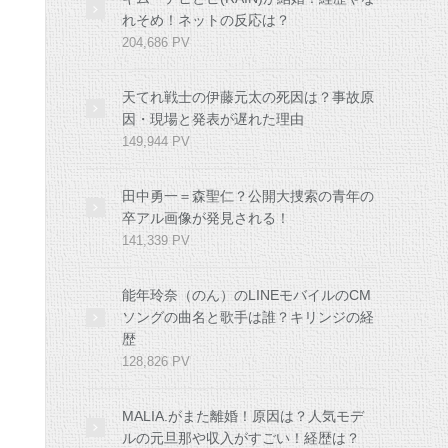
れそめ！ネットの反応は？
204,686 PV
天てれ戦士の伊藤元太の死因は？事故原
因・現場と発表が遅れた理由
149,944 PV
田中勇一＝森聖仁？公開大捜索の青年の
卒アル画像が発見される！
141,339 PV
能年玲奈（のん）のLINEモバイルのCM
ソングの曲名と歌手は誰？キリンジの経
歴
128,826 PV
MALIA.がまた離婚！原因は？人気モデ
ルの元旦那や収入がすごい！経歴は？