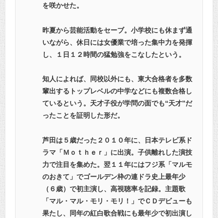
を咲かせた。
昨夏から芸能活動をセーブ。小学校にも休まず通
いながら、休日には女優業で培った集中力を発揮
し、１日１２時間の猛勉強をこなしたという。
知人によれば、同校以外にも、東大合格者を多数
輩出するトップレベルの中学などにも複数合格し
ているという。天才子役が学問の面でも“天才”だ
ったことを証明した形だ。
芦田は５歳だった２０１０年に、日本テレビ系ド
ラマ「Ｍｏｔｈｅｒ」に出演。子供離れした演技
力で注目を集めた。翌１１年にはフジ系「マルモ
のおきて」でゴールデン枠の連ドラ史上最年少
（６歳）で初主演し、高視聴率を記録。主題歌
「マル・マル・モリ・モリ！」でＣＤデビューも
果たし、同年の紅白歌合戦にも最年少で初出演し