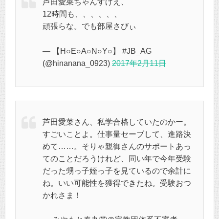
芦田愛菜ちゃんすげえ、
12時間も、、、、、、
頑張らな。でも部屋さびぃ
— 【H○E○A○N○Y○】 #JB_AG
(@hinanana_0923)
2017年2月11日
芦田愛菜さん、私学合格していたのかー。
すごいことよ。仕事量セーブして、進路決
めて……。そりゃ親御さんのサポートあっ
てのことだろうけれど、同い年で今年受験
だった甥っ子姪っ子を見ているので余計に
ね。いい可能性を獲得できたね。受験おつ
かれさま！