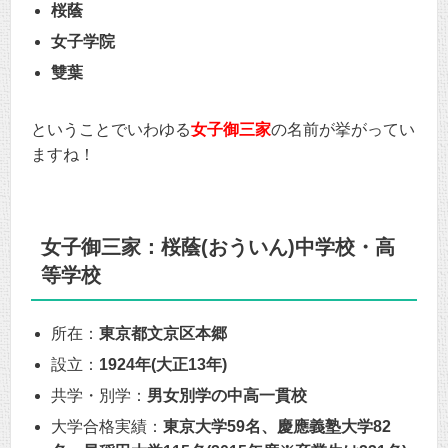
桜蔭
女子学院
雙葉
ということでいわゆる
女子御三家
の名前が挙がってい
ますね！
女子御三家：桜蔭(おういん)中学校・高
等学校
所在：
東京都文京区本郷
設立：
1924年(大正13年)
共学・別学：
男女別学の中高一貫校
大学合格実績：
東京大学59名、慶應義塾大学82