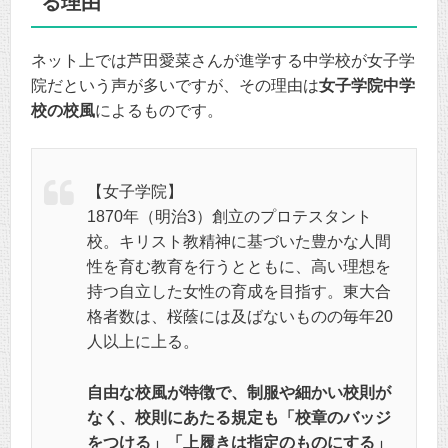
る理由
ネット上では芦田愛菜さんが進学する中学校が女子学
院だという声が多いですが、その理由は
女子学院中学
校の校風
によるものです。
【女子学院】
1870年（明治3）創立のプロテスタント
校。キリスト教精神に基づいた豊かな人間
性を育む教育を行うとともに、高い理想を
持つ自立した女性の育成を目指す。東大合
格者数は、桜蔭には及ばないものの毎年20
人以上に上る。
自由な校風が特徴で、制服や細かい校則が
なく、校則にあたる規定も「校章のバッジ
をつける」「上履きは指定のものにする」