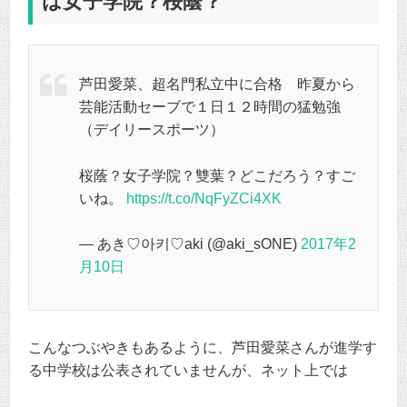
は女子学院？桜蔭？
芦田愛菜、超名門私立中に合格 昨夏から
芸能活動セーブで１日１２時間の猛勉強
（デイリースポーツ）
桜蔭？女子学院？雙葉？どこだろう？すご
いね。
https://t.co/NqFyZCi4XK
— あき♡아키♡aki (@aki_sONE)
2017年2
月10日
こんなつぶやきもあるように、芦田愛菜さんが進学す
る中学校は公表されていませんが、ネット上では