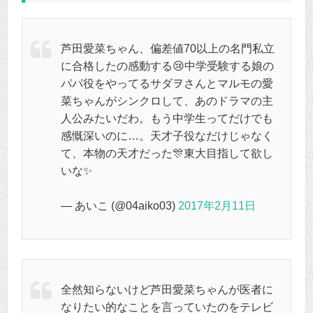
芦田愛菜ちゃん、偏差値70以上の名門私立
に合格したの感動する😢中学受験する娘の
パパ役をやってるサダヲさんとマルモの愛
菜ちゃんがシンクロして、あのドラマの主
人公みたいだわ。もう中学生ってだけでも
感慨深いのに…。天才子役なだけじゃなく
て、本物の天才だった🎊東大目指して欲し
いな✨
— あいこ (@04aiko03)
2017年2月11日
全然知らないけど芦田愛菜ちゃんが医者に
なりたい的なことを言っていたのをテレビ