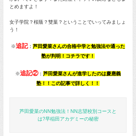
とめますよ！
女子学院？桜蔭？雙葉？ということでいってみましょ
う！
追記
※
：
芦田愛菜さんの合格中学と勉強法や通った
塾が判明！コチラです！
追記②
※
：
芦田愛菜さんが進学したのは慶應義
塾！！この記事で詳しく！！
芦田愛菜のNN勉強法！NN志望校別コースと
は?早稲田アカデミーの秘密