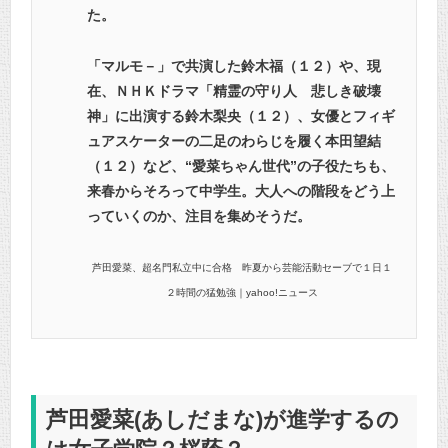
た。
「マルモ－」で共演した鈴木福（１２）や、現
在、ＮＨＫドラマ「精霊の守り人 悲しき破壊
神」に出演する鈴木梨央（１２）、女優とフィギ
ュアスケーターの二足のわらじを履く本田望結
（１２）など、“愛菜ちゃん世代”の子役たちも、
来春からそろって中学生。大人への階段をどう上
っていくのか、注目を集めそうだ。
芦田愛菜、超名門私立中に合格 昨夏から芸能活動セーブで１日１
２時間の猛勉強｜yahoo!ニュース
芦田愛菜(あしだまな)が進学するの