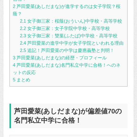
2
芦田愛菜(あしだまな)が進学するのは女子学院？桜
蔭？
2.1
女子御三家：桜蔭(おういん)中学校・高等学校
2.2
女子御三家：女子学院中学校・高等学校
2.3
女子御三家：雙葉(ふたば)中学校・高等学校
2.4
芦田愛菜の進学中学が女子学院といわれる理由
2.5
追記！芦田愛菜の中学は慶應義塾と判明！
3
芦田愛菜(あしだまな)の経歴・プロフィール
4
芦田愛菜(あしだまな)名門私立中学に合格！へのネ
ットの反応
5
まとめ
芦田愛菜(あしだまな)が偏差値70の
名門私立中学に合格！