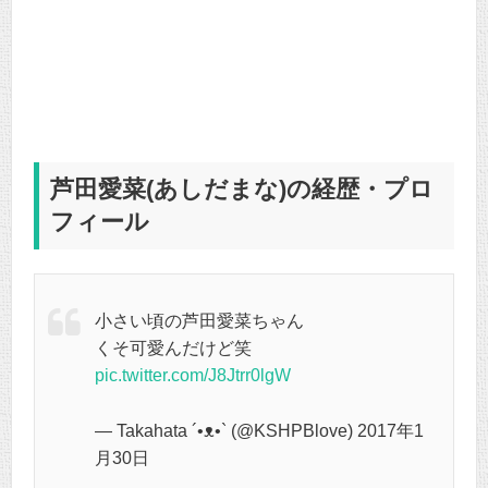
芦田愛菜(あしだまな)の経歴・プロ
フィール
小さい頃の芦田愛菜ちゃん
くそ可愛んだけど笑
pic.twitter.com/J8Jtrr0lgW
— Takahata ´•ᴥ•` (@KSHPBlove) 2017年1
月30日