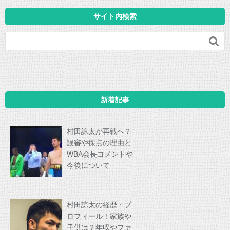
サイト内検索

新着記事
村田諒太が再戦へ？
誤審や採点の理由と
WBA会長コメントや
今後について
村田諒太の経歴・プ
ロフィール！家族や
子供は？年収やファ