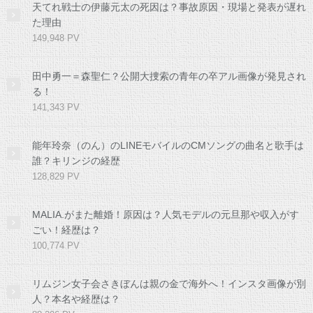
天てれ戦士の伊藤元太の死因は？事故原因・現場と発表が遅れ
た理由
149,948 PV
田中勇一＝森聖仁？公開大捜索の青年の卒アル画像が発見され
る！
141,343 PV
能年玲奈（のん）のLINEモバイルのCMソングの曲名と歌手は
誰？キリンジの経歴
128,829 PV
MALIA.がまた離婚！原因は？人気モデルの元旦那や収入がす
ごい！経歴は？
100,774 PV
リムジン女子会さきぼんは親の金で海外へ！インスタ画像が別
人？本名や経歴は？