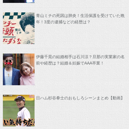
青山ミチの死因は肺炎！生活保護を受けていた晩
年！3度の逮捕などの経歴は？
伊藤千晃の結婚相手は石川涼？旦那の実業家の名
前や経歴は？結婚＆妊娠でAAA卒業！
日ハム杉谷拳士のおもしろシーンまとめ【動画】