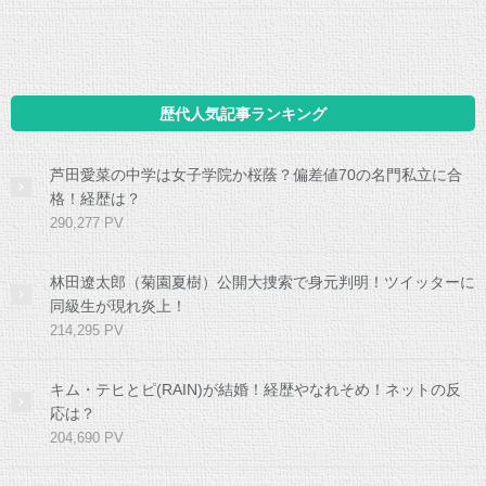
歴代人気記事ランキング
芦田愛菜の中学は女子学院か桜蔭？偏差値70の名門私立に合
格！経歴は？
290,277 PV
林田遼太郎（菊園夏樹）公開大捜索で身元判明！ツイッターに
同級生が現れ炎上！
214,295 PV
キム・テヒとピ(RAIN)が結婚！経歴やなれそめ！ネットの反
応は？
204,690 PV