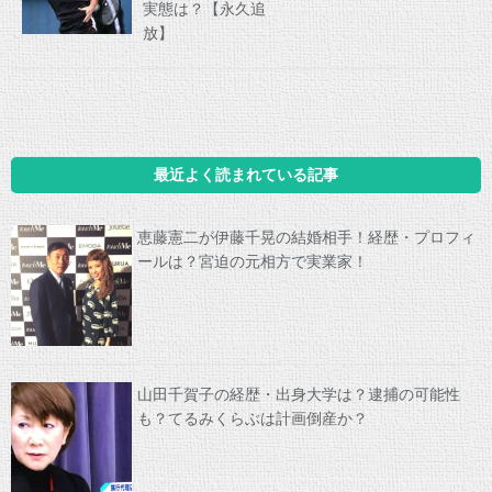
実態は？【永久追
放】
最近よく読まれている記事
恵藤憲二が伊藤千晃の結婚相手！経歴・プロフィ
ールは？宮迫の元相方で実業家！
山田千賀子の経歴・出身大学は？逮捕の可能性
も？てるみくらぶは計画倒産か？