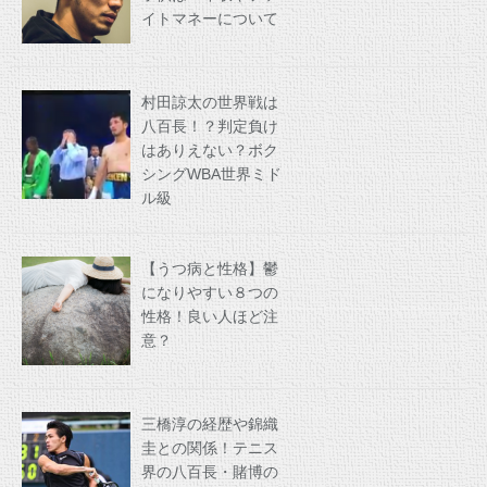
イトマネーについて
村田諒太の世界戦は
八百長！？判定負け
はありえない？ボク
シングWBA世界ミド
ル級
【うつ病と性格】鬱
になりやすい８つの
性格！良い人ほど注
意？
三橋淳の経歴や錦織
圭との関係！テニス
界の八百長・賭博の