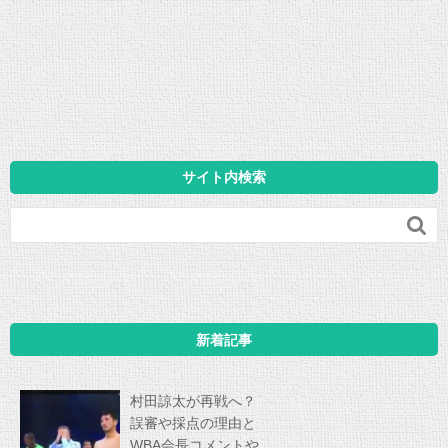
サイト内検索

新着記事
村田諒太が再戦へ？
誤審や採点の理由と
WBA会長コメントや