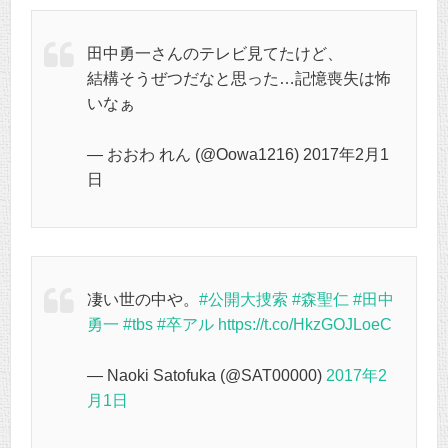
田中勇一さんのテレビ見てたけど、
結構そうぜつだなと思った…記憶喪失は怖
いなぁ
— おおわ れん (@Oowa1216) 2017年2月1
日
凄い世の中や。
#公開大捜索
#森聖仁
#田中
勇一
#tbs
#卒アル
https://t.co/HkzGOJLoeC
— Naoki Satofuka (@SAT00000)
2017年2
月1日