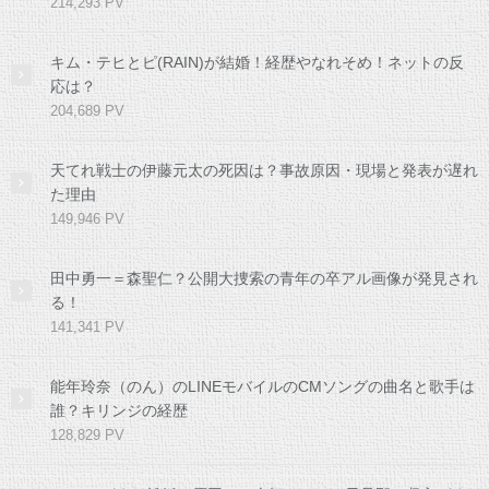
214,293 PV
キム・テヒとピ(RAIN)が結婚！経歴やなれそめ！ネットの反
応は？
204,689 PV
天てれ戦士の伊藤元太の死因は？事故原因・現場と発表が遅れ
た理由
149,946 PV
田中勇一＝森聖仁？公開大捜索の青年の卒アル画像が発見され
る！
141,341 PV
能年玲奈（のん）のLINEモバイルのCMソングの曲名と歌手は
誰？キリンジの経歴
128,829 PV