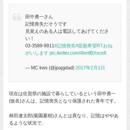
田中勇一さん
記憶喪失だそうです
見覚えのある人は電話してあげてくださ
い！
03-3589-9911
#記憶喪失
#拡散希望RTおね
がいします
pic.twitter.com/4bmfBXsce8
— MC kws (@jpajgdad)
2017年2月1日
現在は佐賀県の施設で暮らしているという田中勇一
(仮名)さんは、記憶喪失となり保護された青年です。
林田遼太郎(菊園夏樹)さんとは異なり、記憶はややあ
るような状況で、