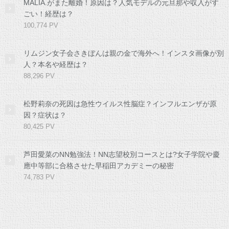
MALIA.がまた離婚！原因は？人気モデルの元旦那や収入がす
ごい！経歴は？
100,774 PV
リムジン女子会さきぼんは親の金で海外へ！インスタ画像が別
人？本名や経歴は？
88,296 PV
松野莉奈の死因は急性ウイルス性脳症？インフルエンザが原
因？症状は？
80,425 PV
芦田愛菜のNN勉強法！NN志望校別コースとは?女子学院や慶
應中等部に合格させた早稲田アカデミーの秘密
74,783 PV