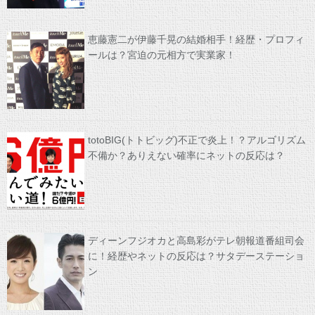
恵藤憲二が伊藤千晃の結婚相手！経歴・プロフィ
ールは？宮迫の元相方で実業家！
totoBIG(トトビッグ)不正で炎上！？アルゴリズム
不備か？ありえない確率にネットの反応は？
ディーンフジオカと高島彩がテレ朝報道番組司会
に！経歴やネットの反応は？サタデーステーショ
ン