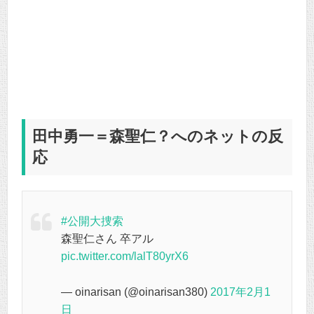
田中勇一＝森聖仁？へのネットの反
応
#公開大捜索
森聖仁さん 卒アル
pic.twitter.com/lalT80yrX6
— oinarisan (@oinarisan380)
2017年2月1
日