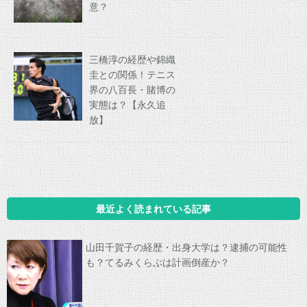
意？
三橋淳の経歴や錦織
圭との関係！テニス
界の八百長・賭博の
実態は？【永久追
放】
最近よく読まれている記事
山田千賀子の経歴・出身大学は？逮捕の可能性
も？てるみくらぶは計画倒産か？