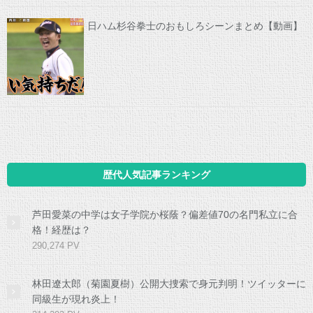
日ハム杉谷拳士のおもしろシーンまとめ【動画】
歴代人気記事ランキング
芦田愛菜の中学は女子学院か桜蔭？偏差値70の名門私立に合
格！経歴は？
290,274 PV
林田遼太郎（菊園夏樹）公開大捜索で身元判明！ツイッターに
同級生が現れ炎上！