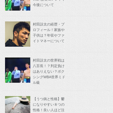
今後について
村田諒太の経歴・プ
ロフィール！家族や
子供は？年収やファ
イトマネーについて
村田諒太の世界戦は
八百長！？判定負け
はありえない？ボク
シングWBA世界ミド
ル級
【うつ病と性格】鬱
になりやすい８つの
性格！良い人ほど注