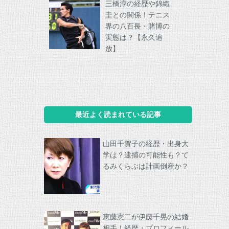
三橋淳の経歴や錦織
圭との関係！テニス
界の八百長・賭博の
実態は？【永久追
放】
最近よく読まれている記事
山田千賀子の経歴・出身大
学は？逮捕の可能性も？て
るみくらぶは計画倒産か？
恵藤憲二が伊藤千晃の結婚
相手！経歴・プロフィール