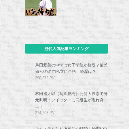
歴代人気記事ランキング
芦田愛菜の中学は女子学院か桜蔭？偏差
値70の名門私立に合格！経歴は？
290,272 PV
林田遼太郎（菊園夏樹）公開大捜索で身
元判明！ツイッターに同級生が現れ炎
上！
214,293 PV
キム・テヒとピ(RAIN)が結婚！経歴やな