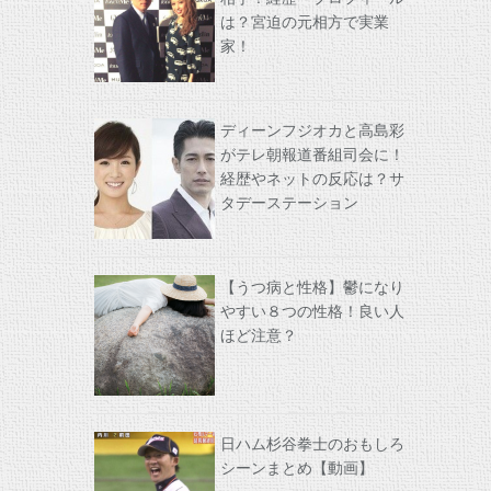
は？宮迫の元相方で実業
家！
ディーンフジオカと高島彩
がテレ朝報道番組司会に！
経歴やネットの反応は？サ
タデーステーション
【うつ病と性格】鬱になり
やすい８つの性格！良い人
ほど注意？
日ハム杉谷拳士のおもしろ
シーンまとめ【動画】