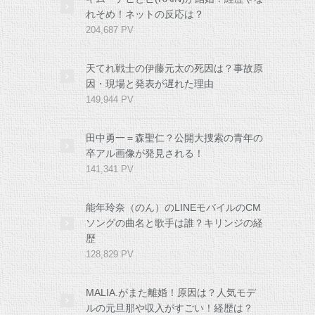
れそめ！ネットの反応は？
204,687 PV
天てれ戦士の伊藤元太の死因は？事故原
因・現場と発表が遅れた理由
149,944 PV
田中勇一＝森聖仁？公開大捜索の青年の
卒アル画像が発見される！
141,341 PV
能年玲奈（のん）のLINEモバイルのCM
ソングの曲名と歌手は誰？キリンジの経
歴
128,829 PV
MALIA.がまた離婚！原因は？人気モデ
ルの元旦那や収入がすごい！経歴は？