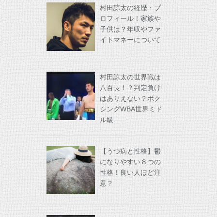
村田諒太の経歴・プ
ロフィール！家族や
子供は？年収やファ
イトマネーについて
村田諒太の世界戦は
八百長！？判定負け
はありえない？ボク
シングWBA世界ミド
ル級
【うつ病と性格】鬱
になりやすい８つの
性格！良い人ほど注
意？