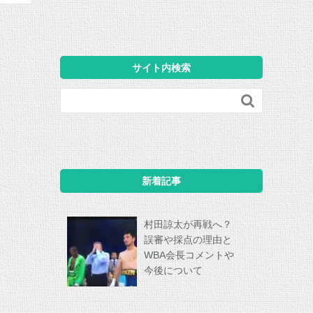
サイト内検索

新着記事
村田諒太が再戦へ？
誤審や採点の理由と
WBA会長コメントや
今後について