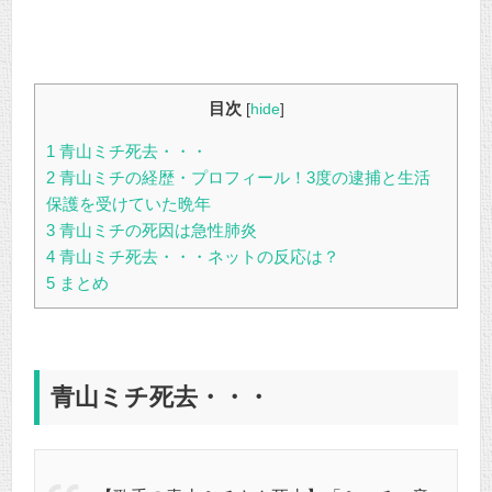
目次
[
hide
]
1
青山ミチ死去・・・
2
青山ミチの経歴・プロフィール！3度の逮捕と生活
保護を受けていた晩年
3
青山ミチの死因は急性肺炎
4
青山ミチ死去・・・ネットの反応は？
5
まとめ
青山ミチ死去・・・