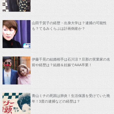
山田千賀子の経歴・出身大学は？逮捕の可能性
も？てるみくらぶは計画倒産か？
伊藤千晃の結婚相手は石川涼？旦那の実業家の名
前や経歴は？結婚＆妊娠でAAA卒業！
青山ミチの死因は肺炎！生活保護を受けていた晩
年！3度の逮捕などの経歴は？