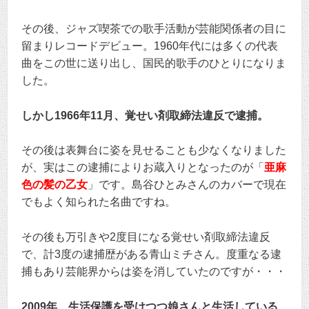
その後、ジャズ喫茶での歌手活動が芸能関係者の目に
留まりレコードデビュー。1960年代には多くの代表
曲をこの世に送り出し、国民的歌手のひとりになりま
した。
しかし1966年11月、覚せい剤取締法違反で逮捕。
その後は表舞台に姿を見せることも少なくなりました
が、実はこの逮捕によりお蔵入りとなったのが「
亜麻
色の髪の乙女
」です。島谷ひとみさんのカバーで現在
でもよく知られた名曲ですね。
その後も万引きや2度目になる覚せい剤取締法違反
で、計3度の逮捕歴がある青山ミチさん。度重なる逮
捕もあり芸能界からは姿を消していたのですが・・・
2009年、生活保護を受けつつ娘さんと生活している