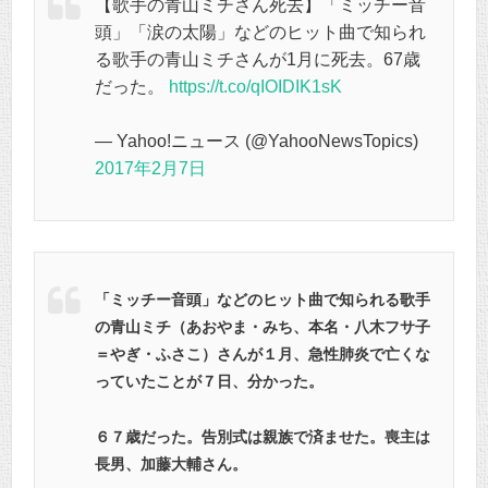
【歌手の青山ミチさん死去】「ミッチー音
頭」「涙の太陽」などのヒット曲で知られ
る歌手の青山ミチさんが1月に死去。67歳
だった。
https://t.co/qIOIDIK1sK
— Yahoo!ニュース (@YahooNewsTopics)
2017年2月7日
「ミッチー音頭」などのヒット曲で知られる歌手
の青山ミチ（あおやま・みち、本名・八木フサ子
＝やぎ・ふさこ）さんが１月、急性肺炎で亡くな
っていたことが７日、分かった。
６７歳だった。告別式は親族で済ませた。喪主は
長男、加藤大輔さん。