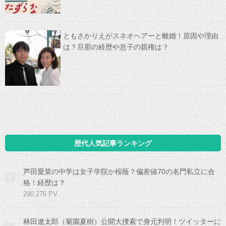
ともさかりえがスネオヘアーと離婚！原因や理由
は？旦那の経歴や息子の親権は？
歴代人気記事ランキング
芦田愛菜の中学は女子学院か桜蔭？偏差値70の名門私立に合
格！経歴は？
290,276 PV
林田遼太郎（菊園夏樹）公開大捜索で身元判明！ツイッターに