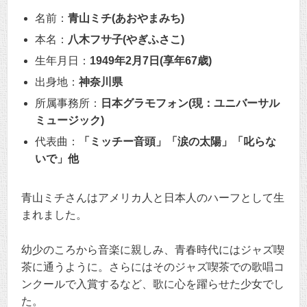
名前：
青山ミチ(あおやまみち)
本名：
八木フサ子(やぎふさこ)
生年月日：
1949年2月7日(享年67歳)
出身地：
神奈川県
所属事務所：
日本グラモフォン(現：ユニバーサル
ミュージック)
代表曲：
「ミッチー音頭」「涙の太陽」「叱らな
いで」他
青山ミチさんはアメリカ人と日本人のハーフとして生
まれました。
幼少のころから音楽に親しみ、青春時代にはジャズ喫
茶に通うように。さらにはそのジャズ喫茶での歌唱コ
ンクールで入賞するなど、歌に心を躍らせた少女でし
た。