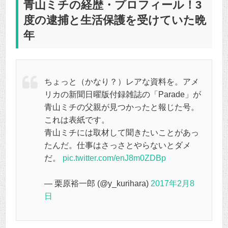
青山ミチの経歴・プロフィール！3
度の逮捕と生活保護を受けていた晩
年
ちょっと（かなり？）レアな資料を。アメ
リカの新聞日曜版付録雑誌の「Parade」が
青山ミチの父親が見つかったと報じた号。
これは表紙です。
青山ミチには取材して聞きたいことがあっ
たんだ。仕事はさっさとやらないとダメ
だ。
pic.twitter.com/enJ8m0ZDBp
— 栗原裕一郎 (@y_kurihara)
2017年2月8
日