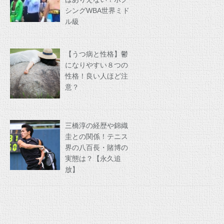
シングWBA世界ミド
ル級
【うつ病と性格】鬱
になりやすい８つの
性格！良い人ほど注
意？
三橋淳の経歴や錦織
圭との関係！テニス
界の八百長・賭博の
実態は？【永久追
放】