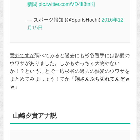
新聞
pic.twitter.com/VD4li3tnKj
— スポーツ報知 (@SportsHochi)
2016年12
月15日
意外ですが
調べてみると過去にも杉谷選手には熱愛の
ウワサがありました。しかもめっちゃ大物やない
か！？ということで一応杉谷の過去の熱愛のウワサを
まとめてみましょう！てか「
翔さんぶち切れてんぞｗ
ｗ
」
山崎夕貴アナ説