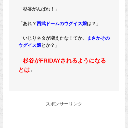
「
杉谷がんばれ！
」
「
あれ？
西武ドームのウグイス嬢
は？
」
「
いじりネタが増えたな！てか、
まさかその
ウグイス嬢
とか？
」
杉谷がFRIDAYされるようになる
「
とは
」
スポンサーリンク