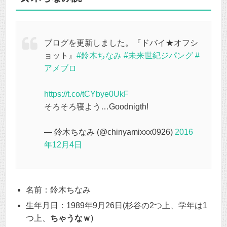
ブログを更新しました。『ドバイ★オフシ
ョット』
#鈴木ちなみ
#未来世紀ジパング
#
アメブロ
https://t.co/tCYbye0UkF
そろそろ寝よう…Goodnigth!
— 鈴木ちなみ (@chinyamixxx0926)
2016
年12月4日
名前：鈴木ちなみ
生年月日：1989年9月26日(杉谷の2つ上、学年は1
つ上、
ちゃうなｗ
)