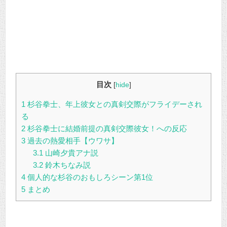
目次
[
hide
]
1
杉谷拳士、年上彼女との真剣交際がフライデーされ
る
2
杉谷拳士に結婚前提の真剣交際彼女！への反応
3
過去の熱愛相手【ウワサ】
3.1
山崎夕貴アナ説
3.2
鈴木ちなみ説
4
個人的な杉谷のおもしろシーン第1位
5
まとめ