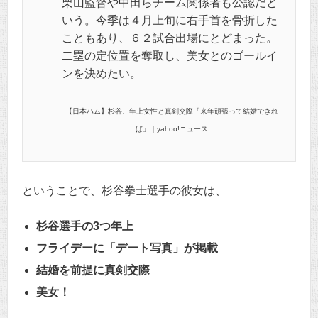
栗山監督や中田らチーム関係者も公認だと
いう。今季は４月上旬に右手首を骨折した
こともあり、６２試合出場にとどまった。
二塁の定位置を奪取し、美女とのゴールイ
ンを決めたい。
【日本ハム】杉谷、年上女性と真剣交際「来年頑張って結婚できれ
ば」｜yahoo!ニュース
ということで、杉谷拳士選手の彼女は、
杉谷選手の3つ年上
フライデーに「デート写真」が掲載
結婚を前提に真剣交際
美女！