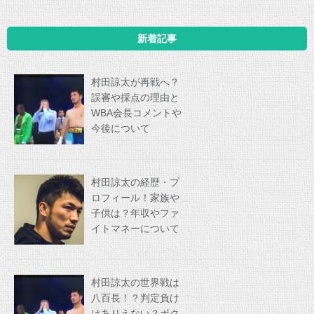
新着記事
村田諒太が再戦へ？
誤審や採点の理由と
WBA会長コメントや
今後について
村田諒太の経歴・プ
ロフィール！家族や
子供は？年収やファ
イトマネーについて
村田諒太の世界戦は
八百長！？判定負け
はありえない？ボク