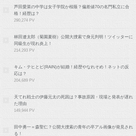
芦田愛菜の中学は女子学院か桜蔭？偏差値70の名門私立に合
格！経歴は？
290,274 PV
林田遼太郎（菊園夏樹）公開大捜索で身元判明！ツイッターに
同級生が現れ炎上！
214,293 PV
キム・テヒとピ(RAIN)が結婚！経歴やなれそめ！ネットの反
応は？
204,689 PV
天てれ戦士の伊藤元太の死因は？事故原因・現場と発表が遅れ
た理由
149,944 PV
田中勇一＝森聖仁？公開大捜索の青年の卒アル画像が発見され
る！