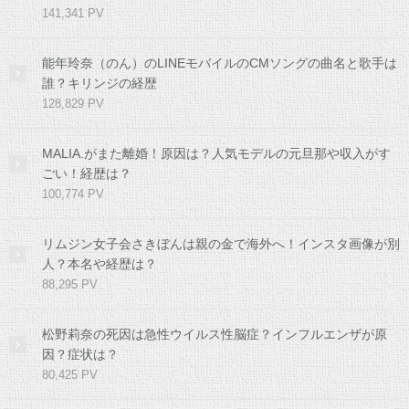
141,341 PV
能年玲奈（のん）のLINEモバイルのCMソングの曲名と歌手は
誰？キリンジの経歴
128,829 PV
MALIA.がまた離婚！原因は？人気モデルの元旦那や収入がす
ごい！経歴は？
100,774 PV
リムジン女子会さきぼんは親の金で海外へ！インスタ画像が別
人？本名や経歴は？
88,295 PV
松野莉奈の死因は急性ウイルス性脳症？インフルエンザが原
因？症状は？
80,425 PV