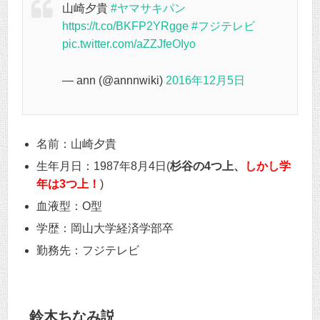
山崎夕貴
#ヤマサキパン
https://t.co/BKFP2YRgge
#フジテレビ
pic.twitter.com/aZZJfeOIyo
— ann (@annnwiki)
2016年12月5日
名前：山崎夕貴
生年月日：1987年8月4日(
杉谷の4つ上、
しかし学
年は3つ上！
)
血液型：O型
学歴：岡山大学経済学部卒
勤務先：フジテレビ
鈴木ちなみ説