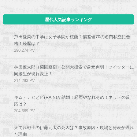
歴代人気記事ランキング
芦田愛菜の中学は女子学院か桜蔭？偏差値70の名門私立に合
格！経歴は？
290,274 PV
林田遼太郎（菊園夏樹）公開大捜索で身元判明！ツイッターに
同級生が現れ炎上！
214,293 PV
キム・テヒとピ(RAIN)が結婚！経歴やなれそめ！ネットの反
応は？
204,689 PV
天てれ戦士の伊藤元太の死因は？事故原因・現場と発表が遅れ
た理由