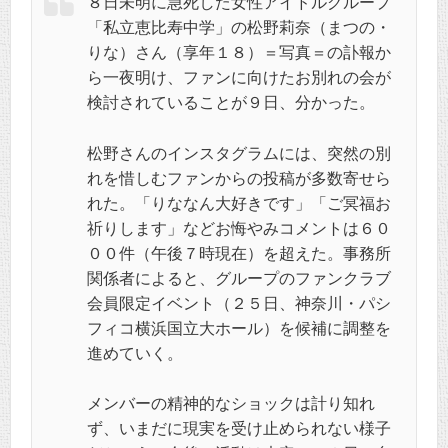
８日未明に急死した女性アイドルグループ
「私立恵比寿中学」の松野莉奈（まつの・
りな）さん（享年１８）＝写真＝の訃報か
ら一夜明け、ファンに向けたお別れの会が
検討されていることが９日、分かった。
松野さんのインスタグラムには、突然の別
れを惜しむファンからの投稿が多数寄せら
れた。「りななん大好きです」「ご冥福お
祈りします」などお悔やみコメントは６０
００件（午後７時現在）を超えた。事務所
関係者によると、グループのファンクラブ
会員限定イベント（２５日、神奈川・パシ
フィコ横浜国立大ホール）を候補に調整を
進めていく。
メンバーの精神的なショックは計り知れ
ず、いまだに現実を受け止められない様子