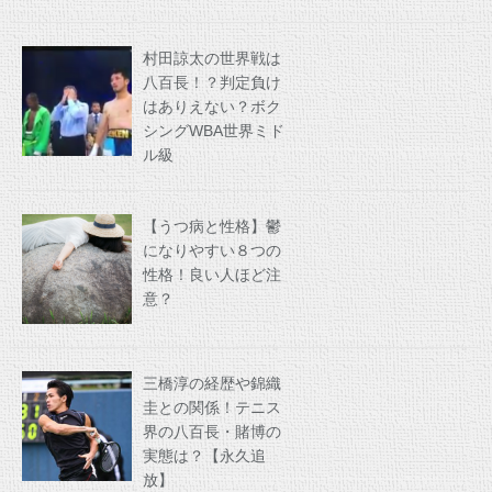
村田諒太の世界戦は
八百長！？判定負け
はありえない？ボク
シングWBA世界ミド
ル級
【うつ病と性格】鬱
になりやすい８つの
性格！良い人ほど注
意？
三橋淳の経歴や錦織
圭との関係！テニス
界の八百長・賭博の
実態は？【永久追
放】