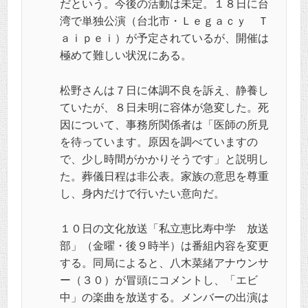
だという。今後の活動は未定。１８日に台
湾で単独公演（台北市・Ｌｅｇａｃｙ Ｔ
ａｉｐｅｉ）が予定されているが、開催は
極めて難しい状況にある。
松野さんは７日に体調不良を訴え、静養し
ていたが、８日未明に容体が急変した。死
因について、事務所関係者は「医師の所見
を待っています。原因を調べていますの
で、少し時間がかかりそうです」と説明し
た。葬儀日程は非公表。家族の意思を尊重
し、身内だけで行いたい意向だ。
１０日の文化放送「私立恵比寿中学 放送
部」（金曜・後９時半）は番組内容を変更
する。同局によると、八木菜緒アナウンサ
ー（３０）が冒頭にコメントし、「エビ
中」の楽曲を放送する。メンバーの出演は