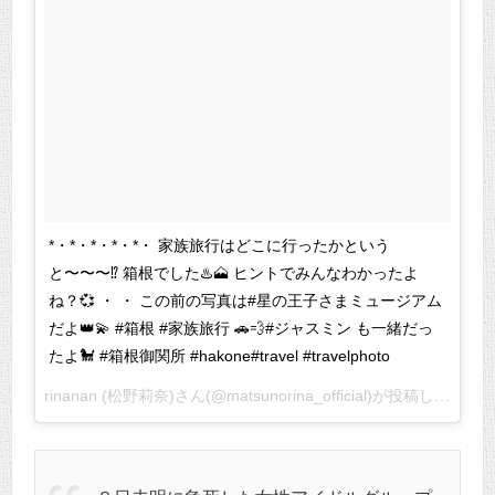
*・*・*・*・*・ 家族旅行はどこに行ったかという
と〜〜〜⁉️ 箱根でした♨️🗻 ヒントでみんなわかったよ
ね？💞 ・ ・ この前の写真は#星の王子さまミュージアム
だよ👑💫 #箱根 #家族旅行 🚗💨#ジャスミン も一緒だっ
たよ🐩 #箱根御関所 #hakone#travel #travelphoto
rinanan (松野莉奈)さん(@matsunorina_official)が投稿した写真 –