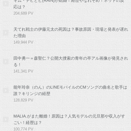
キム・テヒとピ(RAIN)が結婚！経歴やなれそめ！ネットの反
応は？
204,689 PV
天てれ戦士の伊藤元太の死因は？事故原因・現場と発表が遅れ
た理由
149,944 PV
田中勇一＝森聖仁？公開大捜索の青年の卒アル画像が発見され
る！
141,341 PV
能年玲奈（のん）のLINEモバイルのCMソングの曲名と歌手は
誰？キリンジの経歴
128,829 PV
MALIA.がまた離婚！原因は？人気モデルの元旦那や収入がす
ごい！経歴は？
100,774 PV