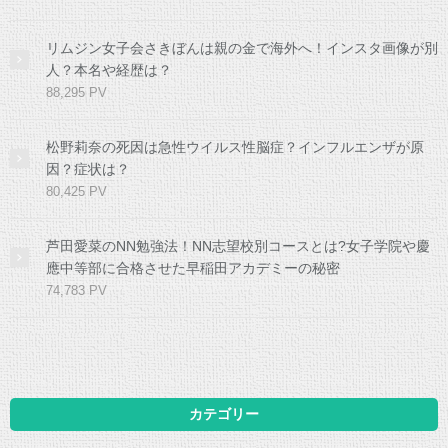
リムジン女子会さきぼんは親の金で海外へ！インスタ画像が別
人？本名や経歴は？
88,295 PV
松野莉奈の死因は急性ウイルス性脳症？インフルエンザが原
因？症状は？
80,425 PV
芦田愛菜のNN勉強法！NN志望校別コースとは?女子学院や慶
應中等部に合格させた早稲田アカデミーの秘密
74,783 PV
カテゴリー