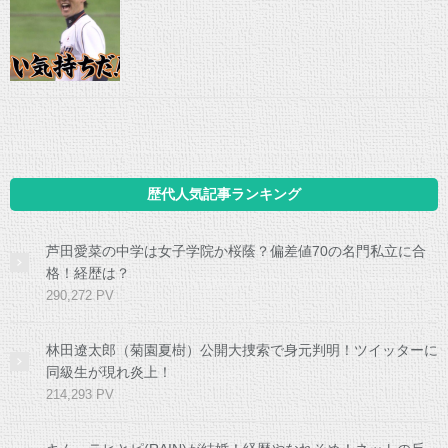
歴代人気記事ランキング
芦田愛菜の中学は女子学院か桜蔭？偏差値70の名門私立に合
格！経歴は？
290,272 PV
林田遼太郎（菊園夏樹）公開大捜索で身元判明！ツイッターに
同級生が現れ炎上！
214,293 PV