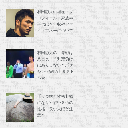
村田諒太の経歴・プ
ロフィール！家族や
子供は？年収やファ
イトマネーについて
村田諒太の世界戦は
八百長！？判定負け
はありえない？ボク
シングWBA世界ミド
ル級
【うつ病と性格】鬱
になりやすい８つの
性格！良い人ほど注
意？