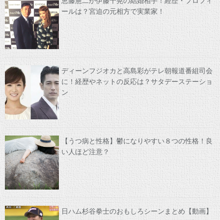
恵藤憲二が伊藤千晃の結婚相手！経歴・プロフィ
ールは？宮迫の元相方で実業家！
ディーンフジオカと高島彩がテレ朝報道番組司会
に！経歴やネットの反応は？サタデーステーショ
ン
【うつ病と性格】鬱になりやすい８つの性格！良
い人ほど注意？
日ハム杉谷拳士のおもしろシーンまとめ【動画】