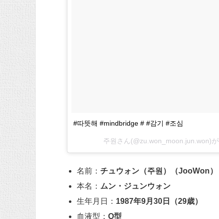
#따뜻해 #mindbridge # #감기 #조심
주원さん(@zu.won_moon.jun.wo
名前：
チュウォン（주원）（JooWon）
本名：
ムン・ジュンウォン
生年月日：
1987年9月30日（29歳）
血液型：
O型