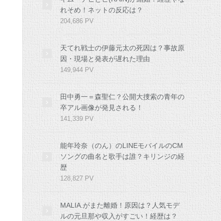
れそめ！ネットの反応は？
204,686 PV
天てれ戦士の伊藤元太の死因は？事故原
因・現場と発表が遅れた理由
149,944 PV
田中勇一＝森聖仁？公開大捜索の青年の
卒アル画像が発見される！
141,339 PV
能年玲奈（のん）のLINEモバイルのCM
ソングの曲名と歌手は誰？キリンジの経
歴
128,827 PV
MALIA.がまた離婚！原因は？人気モデ
ルの元旦那や収入がすごい！経歴は？