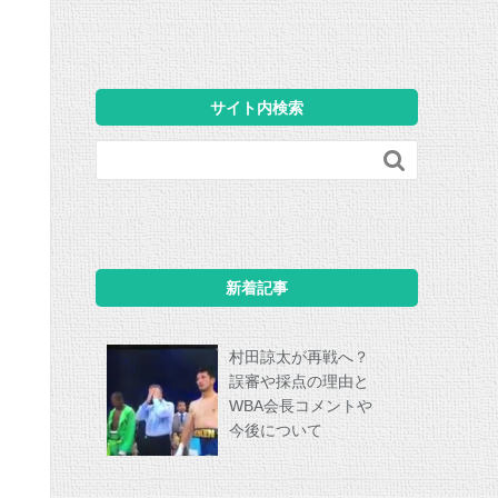
サイト内検索

新着記事
村田諒太が再戦へ？
誤審や採点の理由と
WBA会長コメントや
今後について