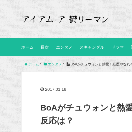
ホーム
目次
エンタメ
スキャンダル
ドラマ
ホーム
/
エンタメ
/
BoAがチュウォンと熱愛！経歴やなれ
2017.01.18
BoAがチュウォンと熱
反応は？