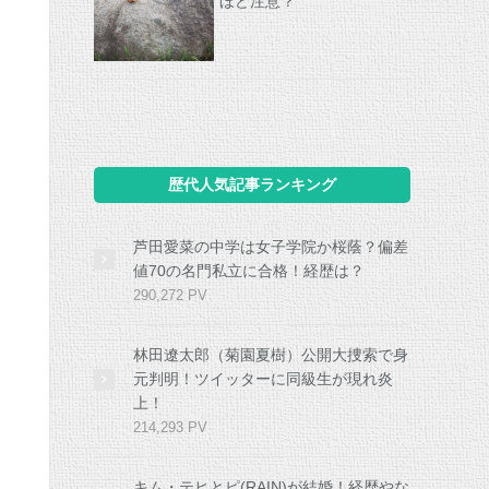
ほど注意？
歴代人気記事ランキング
芦田愛菜の中学は女子学院か桜蔭？偏差
値70の名門私立に合格！経歴は？
290,272 PV
林田遼太郎（菊園夏樹）公開大捜索で身
元判明！ツイッターに同級生が現れ炎
上！
214,293 PV
キム・テヒとピ(RAIN)が結婚！経歴やな