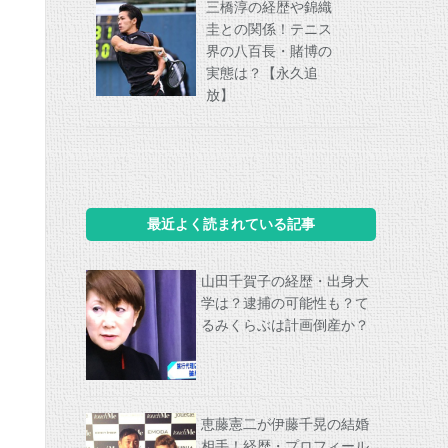
三橋淳の経歴や錦織
圭との関係！テニス
界の八百長・賭博の
実態は？【永久追
放】
最近よく読まれている記事
山田千賀子の経歴・出身大
学は？逮捕の可能性も？て
るみくらぶは計画倒産か？
恵藤憲二が伊藤千晃の結婚
相手！経歴・プロフィール