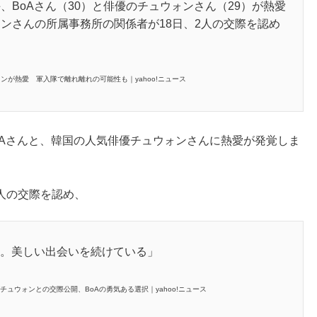
BoAさん（30）と俳優のチュウォンさん（29）が熱愛
ンさんの所属事務所の関係者が18日、2人の交際を認め
ンが熱愛 軍入隊で離れ離れの可能性も｜yahoo!ニュース
oAさんと、韓国の人気俳優チュウォンさんに熱愛が発覚しま
人の交際を認め、
る。美しい出会いを続けている」
なチュウォンとの交際公開、BoAの勇気ある選択｜yahoo!ニュース