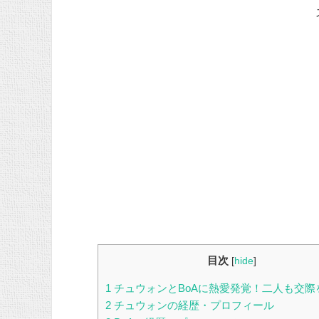
目次
[
hide
]
1
チュウォンとBoAに熱愛発覚！二人も交際
2
チュウォンの経歴・プロフィール