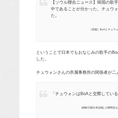
【ソウル聯合ニュース】韓国の歌手、
中であることが分かった。チュウォ
た。
［芸能］BoAとチュウォ
ということで日本でもおなじみの歌手のB
した。
チュウォンさんの所属事務所の関係者が二
「チュウォンはBoAと交際してい
(朝鮮日報日本語版) 入隊間近