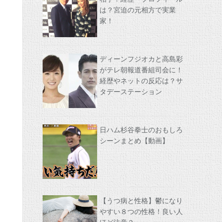
は？宮迫の元相方で実業
家！
ディーンフジオカと高島彩
がテレ朝報道番組司会に！
経歴やネットの反応は？サ
タデーステーション
日ハム杉谷拳士のおもしろ
シーンまとめ【動画】
【うつ病と性格】鬱になり
やすい８つの性格！良い人