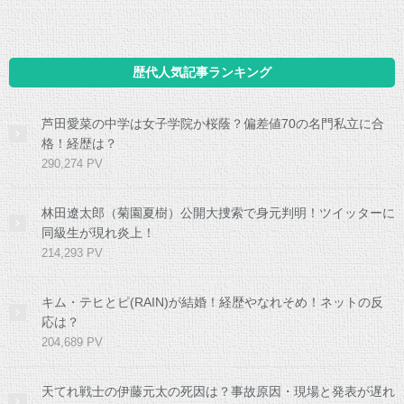
歴代人気記事ランキング
芦田愛菜の中学は女子学院か桜蔭？偏差値70の名門私立に合
格！経歴は？
290,274 PV
林田遼太郎（菊園夏樹）公開大捜索で身元判明！ツイッターに
同級生が現れ炎上！
214,293 PV
キム・テヒとピ(RAIN)が結婚！経歴やなれそめ！ネットの反
応は？
204,689 PV
天てれ戦士の伊藤元太の死因は？事故原因・現場と発表が遅れ