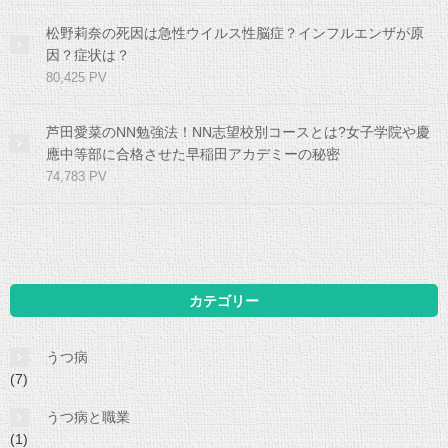
松野莉奈の死因は急性ウイルス性脳症？インフルエンザが原
因？症状は？
80,425 PV
芦田愛菜のNN勉強法！NN志望校別コースとは?女子学院や慶
應中等部に合格させた早稲田アカデミーの秘密
74,783 PV
カテゴリー
うつ病
(7)
うつ病と職業
(1)