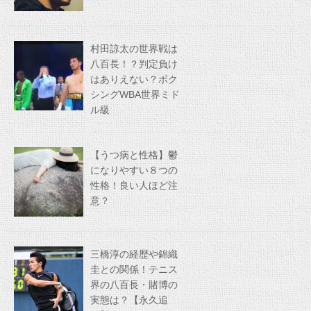
村田諒太の世界戦は
八百長！？判定負け
はありえない？ボク
シングWBA世界ミド
ル級
【うつ病と性格】鬱
になりやすい８つの
性格！良い人ほど注
意？
三橋淳の経歴や錦織
圭との関係！テニス
界の八百長・賭博の
実態は？【永久追