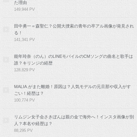
た理由
149,944 PV
田中勇一＝森聖仁？公開大捜索の青年の卒アル画像が発見され
る！
141,341 PV
能年玲奈（のん）のLINEモバイルのCMソングの曲名と歌手は
誰？キリンジの経歴
128,829 PV
MALIA.がまた離婚！原因は？人気モデルの元旦那や収入がす
ごい！経歴は？
100,774 PV
リムジン女子会さきぼんは親の金で海外へ！インスタ画像が別
人？本名や経歴は？
88,295 PV