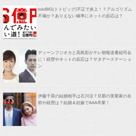
totoBIG(トトビッグ)不正で炎上！？アルゴリズム
不備か？ありえない確率にネットの反応は？
ディーンフジオカと高島彩がテレ朝報道番組司会
に！経歴やネットの反応は？サタデーステーショ
ン
伊藤千晃の結婚相手は石川涼？旦那の実業家の名
前や経歴は？結婚＆妊娠でAAA卒業！