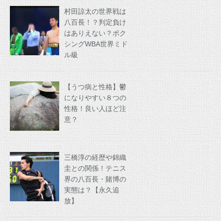
村田諒太の世界戦は
八百長！？判定負け
はありえない？ボク
シングWBA世界ミド
ル級
【うつ病と性格】鬱
になりやすい８つの
性格！良い人ほど注
意？
三橋淳の経歴や錦織
圭との関係！テニス
界の八百長・賭博の
実態は？【永久追
放】