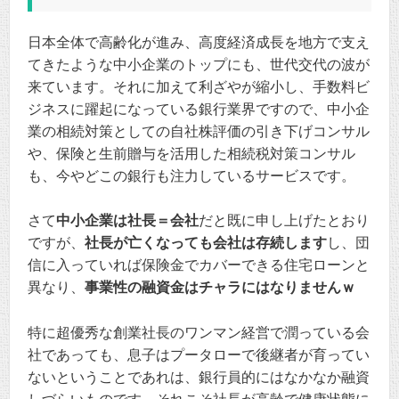
日本全体で高齢化が進み、高度経済成長を地方で支え
てきたような中小企業のトップにも、世代交代の波が
来ています。それに加えて利ざやが縮小し、手数料ビ
ジネスに躍起になっている銀行業界ですので、中小企
業の相続対策としての自社株評価の引き下げコンサル
や、保険と生前贈与を活用した相続税対策コンサル
も、今やどこの銀行も注力しているサービスです。
さて
中小企業は社長＝会社
だと既に申し上げたとおり
ですが、
社長が亡くなっても会社は存続します
し、団
信に入っていれば保険金でカバーできる住宅ローンと
異なり、
事業性の融資金はチャラにはなりませんｗ
特に超優秀な創業社長のワンマン経営で潤っている会
社であっても、息子はプータローで後継者が育ってい
ないということであれは、銀行員的にはなかなか融資