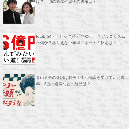
は？旦那の経歴や息子の親権は？
totoBIG(トトビッグ)不正で炎上！？アルゴリズム
不備か？ありえない確率にネットの反応は？
青山ミチの死因は肺炎！生活保護を受けていた晩
年！3度の逮捕などの経歴は？