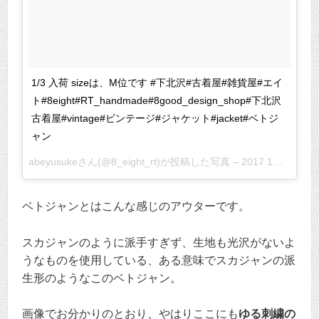
1/3 入荷 sizeは、M位です #下北沢#古着屋#雑貨屋#エイ
ト#8eight#RT_handmade#8good_design_shop#下北沢
古着屋#vintage#ビンテージ#ジャケット#jacket#ベトジ
ャン
abeyusukeさん(@8_eight_rt)が投稿した写真 –
2017 1月 2 4:15午前 PST
ベトジャンとはこんな感じのアウターです。
スカジャンのように派手すぎず、生地も光沢がないよ
うなものを使用している、ある意味でスカジャンの派
生形のようなこのベトジャン。
画像でお分かりのとおり、やはりここにも
ゆる刺繍の