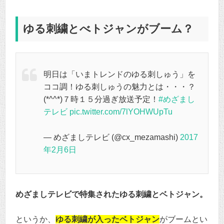
ゆる刺繍とべトジャンがブーム？
明日は「いまトレンドのゆる刺しゅう」を
ココ調！ゆる刺しゅうの魅力とは・・・？
(*^^*)７時１５分過ぎ放送予定！
#めざまし
テレビ
pic.twitter.com/7lYOHWUpTu
— めざましテレビ (@cx_mezamashi)
2017
年2月6日
めざましテレビで特集されたゆる刺繍とベトジャン。
というか、
ゆる刺繍が入ったベトジャン
がブームとい