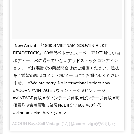
-New Arrival- 『1960’S VIETNAM SOUVENIR JKT
DEADSTOCK』 60年代ベトナムスーベニアJKT 珍しい白
ボディー、水の通っていないデッドストックコンディシ
ョン。 ※お電話での商品問合せはご遠慮ください。通販
をご希望の際はコメント欄/メールにてお問合せください
ませ。 ※We are sorry. No international orders now.
#ACORN #VINTAGE #ヴィンテージ #ビンテージ
#VINTAGE買取 #ヴィンテージ買取 #ビンテージ買取 #高
価買取 #古着買取 #業界No1査定 #60s #60年代
#vietnamjacket #ベトジャン
ACORN Buy&Sell Vintageさん(@acorn_vtg)が投稿した写真 –
20