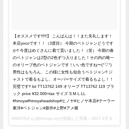
【オススメです‼︎‼︎‼︎】 こんばんは！！また失礼します！
本店yocoです！！（3度目） 今期のベトジャンどうです
か‼︎ 今度はめぐさんに着て貰いました！（笑） 今期の春
のベトジャンは2型の2色ずつ入りました！その内の唯一
のオリーブ色のベトジャンです！いい色ですね〜(°▽°)
男性はもちろん、この様に女性も似合うベトジャン‼︎ ジ
ャストで着るもよし、オーバーサイズで着るもよし！！
完璧です‼︎ lot TT13762 149 オリーブ TT13762 119 ブラ
ック price ¥32.000+tax サイズ S.M.L.LL
#hinoya#hinoyaheadshop#ヒノヤ#ヒノヤ本店#テーラー
東洋#ベトジャン#新作#上野#アメ横
HINOYAさん(@hinoya.co)が投稿した写真 –
2017 2月 6 2:26午前 PST