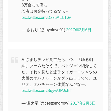
3万台って高っ
若者はお金持ってるなぁ～
pic.twitter.com/Dx7uAEL16v
— さおり (@tuyolove01)
2017年2月6日
めざましテレビ見てたら、今、「ゆる刺
繍」ブームだそうで、ベトジャン紹介して
た。それを見たど派手タイガーＴシャツの
大阪のオバチャーンがダメ出ししてて。ユ
リオ、オバチャーン体質なんだなー。
pic.twitter.com/SqywUPJxET
— 瀬之尾 (@cesttomorrow)
2017年2月6日