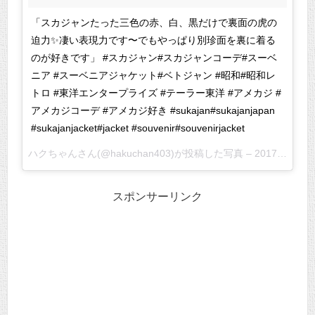
「スカジャンたった三色の赤、白、黒だけで裏面の虎の
迫力✨凄い表現力です〜でもやっぱり別珍面を裏に着る
のが好きです」 #スカジャン#スカジャンコーデ#スーベ
ニア #スーベニアジャケット#ベトジャン #昭和#昭和レ
トロ #東洋エンタープライズ #テーラー東洋 #アメカジ #
アメカジコーデ #アメカジ好き #sukajan#sukajanjapan
#sukajanjacket#jacket #souvenir#souvenirjacket
ハクちゃんさん(@hakuchan403)が投稿した写真 –
2017 2月 6 2:56午前 PST
スポンサーリンク