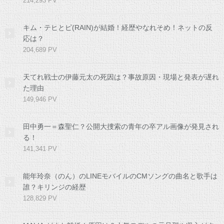
214,293 PV
キム・テヒとピ(RAIN)が結婚！経歴やなれそめ！ネットの反
応は？
204,689 PV
天てれ戦士の伊藤元太の死因は？事故原因・現場と発表が遅れ
た理由
149,946 PV
田中勇一＝森聖仁？公開大捜索の青年の卒アル画像が発見され
る！
141,341 PV
能年玲奈（のん）のLINEモバイルのCMソングの曲名と歌手は
誰？キリンジの経歴
128,829 PV