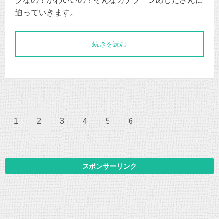
クなの？かわいいの？そんなカナブーンめしださんに
迫っていきます。
続きを読む
1
2
3
4
5
6
スポンサーリンク