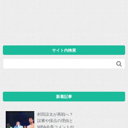
サイト内検索

新着記事
村田諒太が再戦へ？
誤審や採点の理由と
WBA会長コメントや