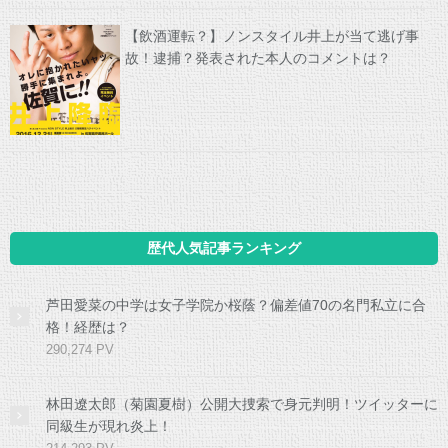
【飲酒運転？】ノンスタイル井上が当て逃げ事
故！逮捕？発表された本人のコメントは？
歴代人気記事ランキング
芦田愛菜の中学は女子学院か桜蔭？偏差値70の名門私立に合
格！経歴は？
290,274 PV
林田遼太郎（菊園夏樹）公開大捜索で身元判明！ツイッターに
同級生が現れ炎上！