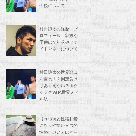
今後について
村田諒太の経歴・プ
ロフィール！家族や
子供は？年収やファ
イトマネーについて
村田諒太の世界戦は
八百長！？判定負け
はありえない？ボク
シングWBA世界ミド
ル級
【うつ病と性格】鬱
になりやすい８つの
性格！良い人ほど注