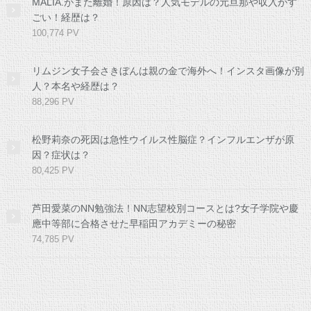
MALIA.がまた離婚！原因は？人気モデルの元旦那や収入がす
ごい！経歴は？
100,774 PV
リムジン女子会さきぼんは親の金で海外へ！インスタ画像が別
人？本名や経歴は？
88,296 PV
松野莉奈の死因は急性ウイルス性脳症？インフルエンザが原
因？症状は？
80,425 PV
芦田愛菜のNN勉強法！NN志望校別コースとは?女子学院や慶
應中等部に合格させた早稲田アカデミーの秘密
74,785 PV