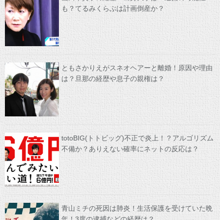
も？てるみくらぶは計画倒産か？
ともさかりえがスネオヘアーと離婚！原因や理由
は？旦那の経歴や息子の親権は？
totoBIG(トトビッグ)不正で炎上！？アルゴリズム
不備か？ありえない確率にネットの反応は？
青山ミチの死因は肺炎！生活保護を受けていた晩
年！3度の逮捕などの経歴は？