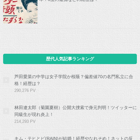
歴代人気記事ランキング
芦田愛菜の中学は女子学院か桜蔭？偏差値70の名門私立に合
格！経歴は？
290,276 PV
林田遼太郎（菊園夏樹）公開大捜索で身元判明！ツイッターに
同級生が現れ炎上！
214,293 PV
キム・テヒとピ(RAIN)が結婚！経歴やなれそめ！ネットの反