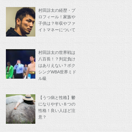
村田諒太の経歴・プ
ロフィール！家族や
子供は？年収やファ
イトマネーについて
村田諒太の世界戦は
八百長！？判定負け
はありえない？ボク
シングWBA世界ミド
ル級
【うつ病と性格】鬱
になりやすい８つの
性格！良い人ほど注
意？