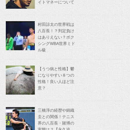
イトマネーについて
村田諒太の世界戦は
八百長！？判定負け
はありえない？ボク
シングWBA世界ミド
ル級
【うつ病と性格】鬱
になりやすい８つの
性格！良い人ほど注
意？
三橋淳の経歴や錦織
圭との関係！テニス
界の八百長・賭博の
実態は？【永久追