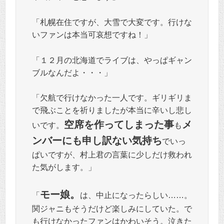
「札幌在住ですが、大雪で大変です。行けな
いファンは本当可哀想ですね！」
「１２月の北海道でライブは、やっぱギャン
ブルなんだよ・・・」
「欠航で行けなかった一人です。ギリギリま
で飛ぶことを祈りましたが本当に辛いし悲し
空席を作ってしまった事
メ
いです。
も
ンバーにも申し訳ない気持ち
でいっ
ぱいですが、村上君の言葉に少しだけ救われ
た気がします。」
モー娘。
「
は、中止になったらしい……。
関ジャニもそうだけど楽しみにしていた。で
も行けなかったファンはかわいそう。泣きた