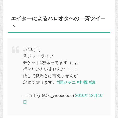
エイターによるハロオタへの一斉ツイー
ト
12/10(土)
関ジャニ ライブ
チケット1枚余ってます（ ; ; ）
行きたい方いませんか（ ; ; ）
決して良席とは言えませんが
定価で譲ります。
#関ジャニ
#札幌
#譲
— ゴボう (@kt_weeeeeee)
2016年12月10
日