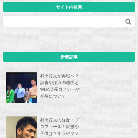
サイト内検索

新着記事
村田諒太が再戦へ？
誤審や採点の理由と
WBA会長コメントや
今後について
村田諒太の経歴・プ
ロフィール！家族や
子供は？年収やファ