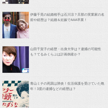
伊藤千晃の結婚相手は石川涼？旦那の実業家の名
前や経歴は？結婚＆妊娠でAAA卒業！
山田千賀子の経歴・出身大学は？逮捕の可能性
も？てるみくらぶは計画倒産か？
青山ミチの死因は肺炎！生活保護を受けていた晩
年！3度の逮捕などの経歴は？