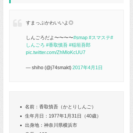
すまっぷかわいいよ◎
しんごろだよ〜〜〜〜
#smap
#スマステ
#
しんごろ
#香取慎吾
#稲垣吾郎
pic.twitter.com/ZhMIoKcUU7
— shiho (@j74smakt)
2017年4月1日
名前：香取慎吾（かとりしんご）
生年月日：1977年1月31日（40歳）
出身地：神奈川県横浜市