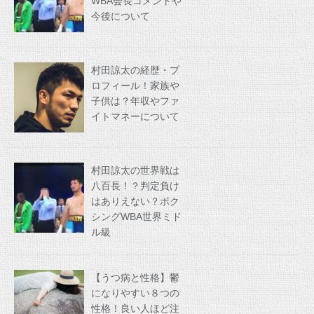
WBA会長コメントや
今後について
村田諒太の経歴・プ
ロフィール！家族や
子供は？年収やファ
イトマネーについて
村田諒太の世界戦は
八百長！？判定負け
はありえない？ボク
シングWBA世界ミド
ル級
【うつ病と性格】鬱
になりやすい８つの
性格！良い人ほど注