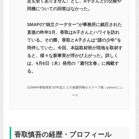
定も全くありません〉とし、A子さんとの交際や
同棲についての回答はなかった。
SMAPの“独立クーデター”が事務所に鎮圧された
直後の昨年3月、香取はA子さんとハワイを訪れ
ている。その際、香取とA子さんは“謎の少年”を
同伴していた。今回、本誌取材班が現地を取材す
ると、様々な新事実が浮かび上がった。詳しく
は、4月6日（木）発売の「週刊文春」に掲載す
る。
元SMAP香取慎吾“20年恋人”との熱愛同棲をスクープ撮｜yahoo!ニュ
ース
香取慎吾の経歴・プロフィール