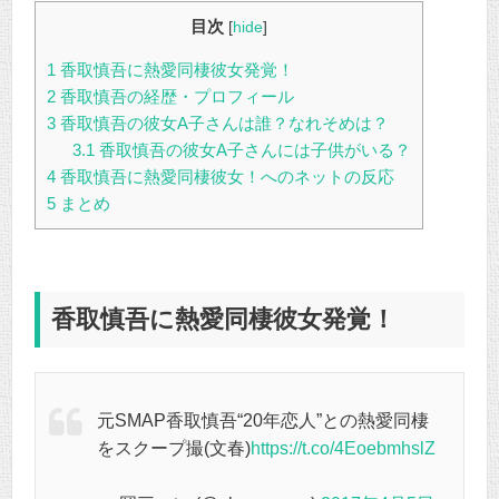
目次
[
hide
]
1
香取慎吾に熱愛同棲彼女発覚！
2
香取慎吾の経歴・プロフィール
3
香取慎吾の彼女A子さんは誰？なれそめは？
3.1
香取慎吾の彼女A子さんには子供がいる？
4
香取慎吾に熱愛同棲彼女！へのネットの反応
5
まとめ
香取慎吾に熱愛同棲彼女発覚！
元SMAP香取慎吾“20年恋人”との熱愛同棲
をスクープ撮(文春)
https://t.co/4EoebmhslZ