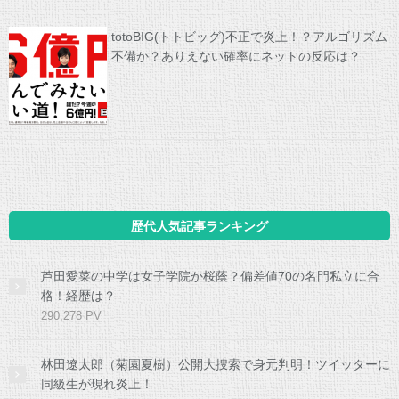
totoBIG(トトビッグ)不正で炎上！？アルゴリズム
不備か？ありえない確率にネットの反応は？
歴代人気記事ランキング
芦田愛菜の中学は女子学院か桜蔭？偏差値70の名門私立に合
格！経歴は？
290,278 PV
林田遼太郎（菊園夏樹）公開大捜索で身元判明！ツイッターに
同級生が現れ炎上！