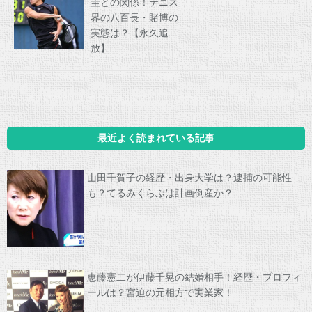
圭との関係！テニス
界の八百長・賭博の
実態は？【永久追
放】
最近よく読まれている記事
山田千賀子の経歴・出身大学は？逮捕の可能性
も？てるみくらぶは計画倒産か？
恵藤憲二が伊藤千晃の結婚相手！経歴・プロフィ
ールは？宮迫の元相方で実業家！