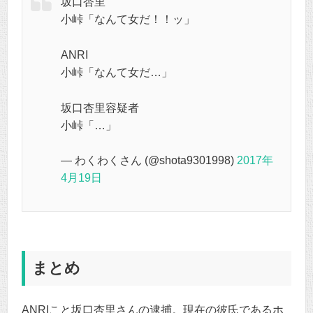
坂口杏里
小峠「なんて女だ！！ッ」
ANRI
小峠「なんて女だ…」
坂口杏里容疑者
小峠「…」
— わくわくさん (@shota9301998)
2017年
4月19日
まとめ
ANRIこと坂口杏里さんの逮捕。現在の彼氏であるホ