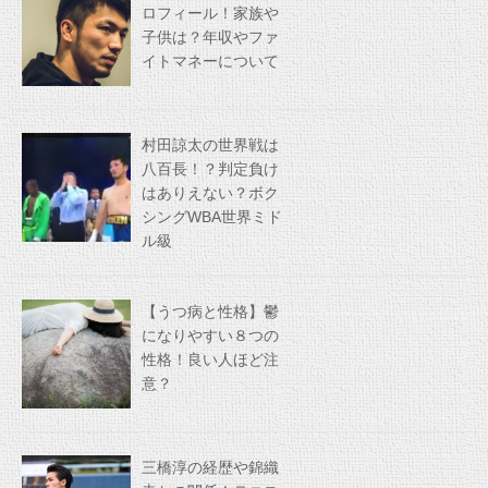
ロフィール！家族や
子供は？年収やファ
イトマネーについて
村田諒太の世界戦は
八百長！？判定負け
はありえない？ボク
シングWBA世界ミド
ル級
【うつ病と性格】鬱
になりやすい８つの
性格！良い人ほど注
意？
三橋淳の経歴や錦織