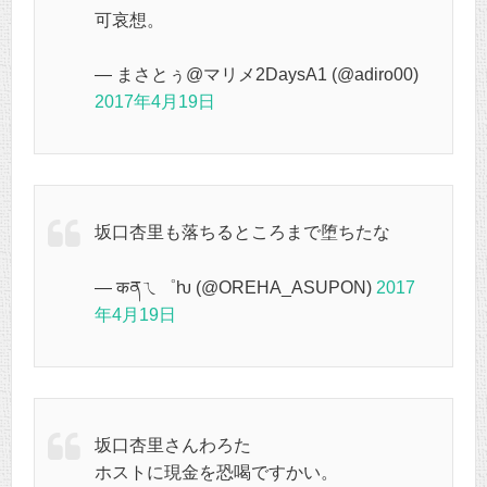
可哀想。
— まさとぅ@マリメ2DaysA1 (@adiro00)
2017年4月19日
坂口杏里も落ちるところまで堕ちたな
— कནㄟ゜ƕ (@OREHA_ASUPON)
2017
年4月19日
坂口杏里さんわろた
ホストに現金を恐喝ですかい。