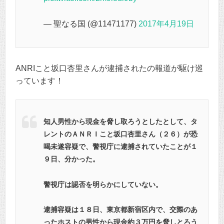
— 聖なる国 (@11471177)
2017年4月19日
ANRIこと坂口杏里さんが逮捕されたの報道が駆け巡
っています！
知人男性から現金を脅し取ろうとしたとして、タ
レントのＡＮＲＩこと坂口杏里さん（２６）が恐
喝未遂容疑で、警視庁に逮捕されていたことが１
９日、分かった。
警視庁は認否を明らかにしていない。
逮捕容疑は１８日、東京都新宿区内で、交際のあ
ったホストの男性から現金約３万円を脅しとろう