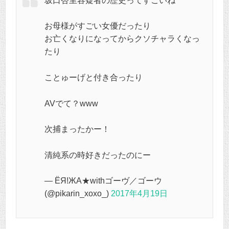
坂口杏里容疑者の歴史ってすごいね
お母様がすごい女優だったり
お亡くなりになってからクソチャラくなっ
たり
ことゅーげと付き合ったり
AVでて？www
次捕まったかー！
清純系の時好きだったのにー
— ЁЯ!ЖА★withゴーヴ／ゴーウ
(@pikarin_xoxo_)
2017年4月19日