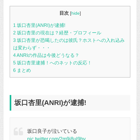
目次
[
hide
]
1
坂口杏里(ANRI)が逮捕!
2
坂口杏里の現在は？経歴・プロフィール
3
坂口杏里が恐喝したのは彼氏？ホストへの入れ込み
は変わらず・・・
4
ANRIの作品は今後どうなる？
5
坂口杏里逮捕！へのネットの反応！
6
まとめ
坂口杏里(ANRI)が逮捕!
坂口良子が泣いている
pic.twitter.com/2m9i8ul9by