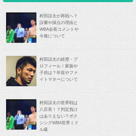
村田諒太が再戦へ？
誤審や採点の理由と
WBA会長コメントや
今後について
村田諒太の経歴・プ
ロフィール！家族や
子供は？年収やファ
イトマネーについて
村田諒太の世界戦は
八百長！？判定負け
はありえない？ボク
シングWBA世界ミド
ル級