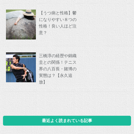
【うつ病と性格】鬱
になりやすい８つの
性格！良い人ほど注
意？
三橋淳の経歴や錦織
圭との関係！テニス
界の八百長・賭博の
実態は？【永久追
放】
最近よく読まれている記事