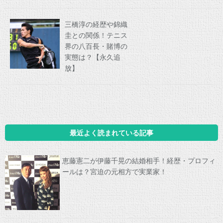
三橋淳の経歴や錦織
圭との関係！テニス
界の八百長・賭博の
実態は？【永久追
放】
最近よく読まれている記事
恵藤憲二が伊藤千晃の結婚相手！経歴・プロフィ
ールは？宮迫の元相方で実業家！