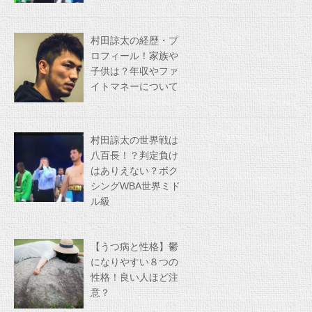
村田諒太の経歴・プ
ロフィール！家族や
子供は？年収やファ
イトマネーについて
村田諒太の世界戦は
八百長！？判定負け
はありえない？ボク
シングWBA世界ミド
ル級
【うつ病と性格】鬱
になりやすい８つの
性格！良い人ほど注
意？