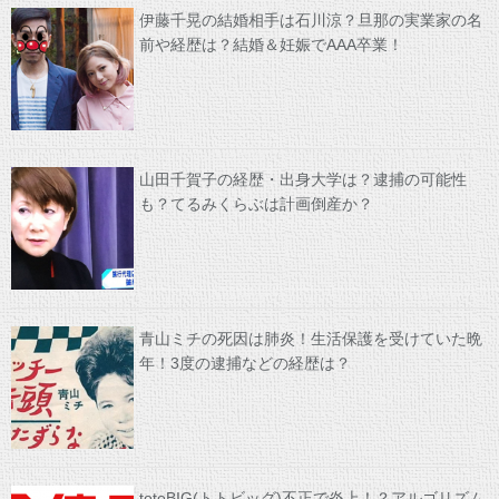
伊藤千晃の結婚相手は石川涼？旦那の実業家の名
前や経歴は？結婚＆妊娠でAAA卒業！
山田千賀子の経歴・出身大学は？逮捕の可能性
も？てるみくらぶは計画倒産か？
青山ミチの死因は肺炎！生活保護を受けていた晩
年！3度の逮捕などの経歴は？
totoBIG(トトビッグ)不正で炎上！？アルゴリズム