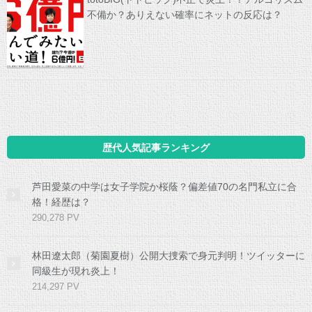
不備か？ありえない確率にネットの反応は？
歴代人気記事ランキング
芦田愛菜の中学は女子学院か桜蔭？偏差値70の名門私立に合
格！経歴は？
290,278 PV
林田遼太郎（菊園夏樹）公開大捜索で身元判明！ツイッターに
同級生が現れ炎上！
214,297 PV