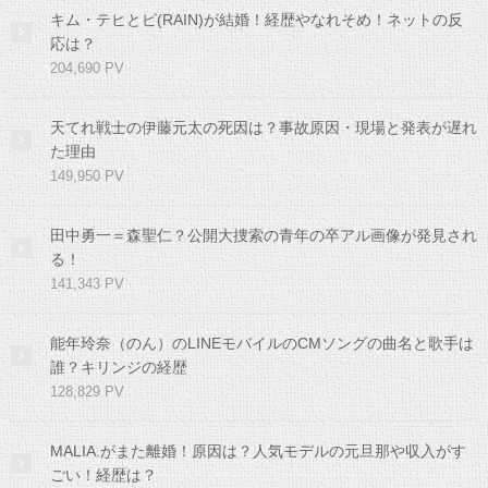
キム・テヒとピ(RAIN)が結婚！経歴やなれそめ！ネットの反
応は？
204,690 PV
天てれ戦士の伊藤元太の死因は？事故原因・現場と発表が遅れ
た理由
149,950 PV
田中勇一＝森聖仁？公開大捜索の青年の卒アル画像が発見され
る！
141,343 PV
能年玲奈（のん）のLINEモバイルのCMソングの曲名と歌手は
誰？キリンジの経歴
128,829 PV
MALIA.がまた離婚！原因は？人気モデルの元旦那や収入がす
ごい！経歴は？