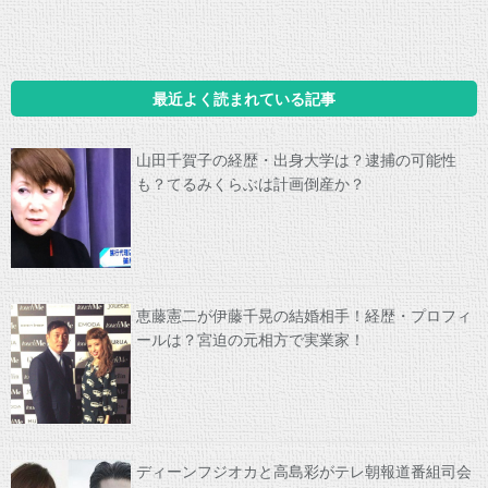
最近よく読まれている記事
山田千賀子の経歴・出身大学は？逮捕の可能性
も？てるみくらぶは計画倒産か？
恵藤憲二が伊藤千晃の結婚相手！経歴・プロフィ
ールは？宮迫の元相方で実業家！
ディーンフジオカと高島彩がテレ朝報道番組司会