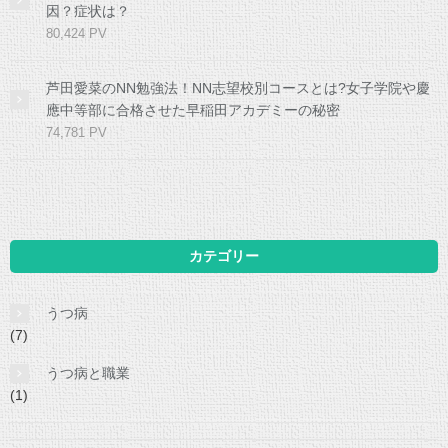
因？症状は？
80,424 PV
芦田愛菜のNN勉強法！NN志望校別コースとは?女子学院や慶
應中等部に合格させた早稲田アカデミーの秘密
74,781 PV
カテゴリー
うつ病
(7)
うつ病と職業
(1)