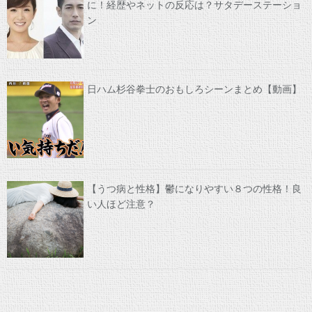
に！経歴やネットの反応は？サタデーステーショ
ン
日ハム杉谷拳士のおもしろシーンまとめ【動画】
【うつ病と性格】鬱になりやすい８つの性格！良
い人ほど注意？