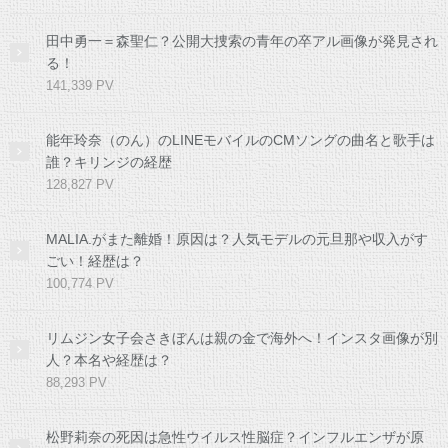
田中勇一＝森聖仁？公開大捜索の青年の卒アル画像が発見され
る！
141,339 PV
能年玲奈（のん）のLINEモバイルのCMソングの曲名と歌手は
誰？キリンジの経歴
128,827 PV
MALIA.がまた離婚！原因は？人気モデルの元旦那や収入がす
ごい！経歴は？
100,774 PV
リムジン女子会さきぼんは親の金で海外へ！インスタ画像が別
人？本名や経歴は？
88,293 PV
松野莉奈の死因は急性ウイルス性脳症？インフルエンザが原