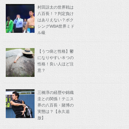
村田諒太の世界戦は
八百長！？判定負け
はありえない？ボク
シングWBA世界ミド
ル級
【うつ病と性格】鬱
になりやすい８つの
性格！良い人ほど注
意？
三橋淳の経歴や錦織
圭との関係！テニス
界の八百長・賭博の
実態は？【永久追
放】