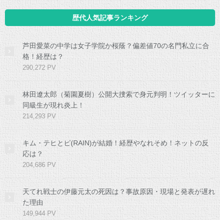
歴代人気記事ランキング
芦田愛菜の中学は女子学院か桜蔭？偏差値70の名門私立に合
格！経歴は？
290,272 PV
林田遼太郎（菊園夏樹）公開大捜索で身元判明！ツイッターに
同級生が現れ炎上！
214,293 PV
キム・テヒとピ(RAIN)が結婚！経歴やなれそめ！ネットの反
応は？
204,686 PV
天てれ戦士の伊藤元太の死因は？事故原因・現場と発表が遅れ
た理由
149,944 PV