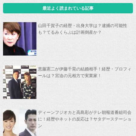
最近よく読まれている記事
山田千賀子の経歴・出身大学は？逮捕の可能性
も？てるみくらぶは計画倒産か？
恵藤憲二が伊藤千晃の結婚相手！経歴・プロフィ
ールは？宮迫の元相方で実業家！
ディーンフジオカと高島彩がテレ朝報道番組司会
に！経歴やネットの反応は？サタデーステーショ
ン