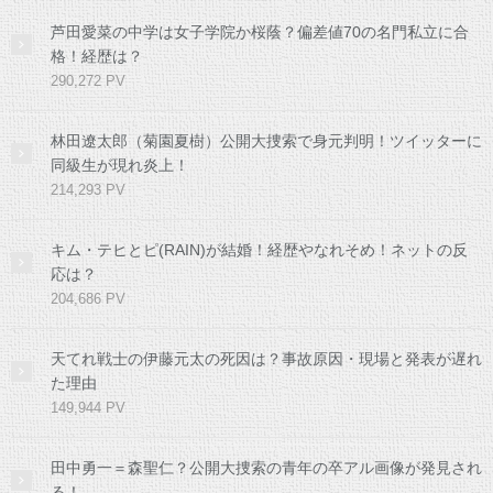
芦田愛菜の中学は女子学院か桜蔭？偏差値70の名門私立に合
格！経歴は？
290,272 PV
林田遼太郎（菊園夏樹）公開大捜索で身元判明！ツイッターに
同級生が現れ炎上！
214,293 PV
キム・テヒとピ(RAIN)が結婚！経歴やなれそめ！ネットの反
応は？
204,686 PV
天てれ戦士の伊藤元太の死因は？事故原因・現場と発表が遅れ
た理由
149,944 PV
田中勇一＝森聖仁？公開大捜索の青年の卒アル画像が発見され
る！