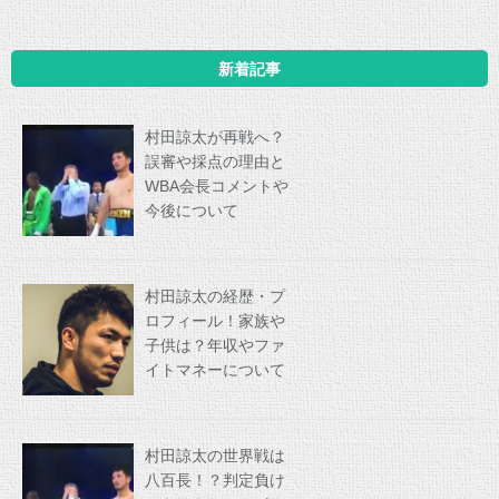
新着記事
村田諒太が再戦へ？
誤審や採点の理由と
WBA会長コメントや
今後について
村田諒太の経歴・プ
ロフィール！家族や
子供は？年収やファ
イトマネーについて
村田諒太の世界戦は
八百長！？判定負け