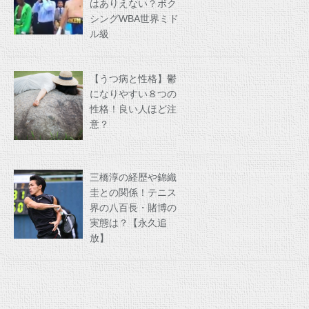
はありえない？ボク
シングWBA世界ミド
ル級
【うつ病と性格】鬱
になりやすい８つの
性格！良い人ほど注
意？
三橋淳の経歴や錦織
圭との関係！テニス
界の八百長・賭博の
実態は？【永久追
放】