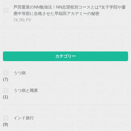
芦田愛菜のNN勉強法！NN志望校別コースとは?女子学院や慶
應中等部に合格させた早稲田アカデミーの秘密
74,781 PV
カテゴリー
うつ病
(7)
うつ病と職業
(1)
インド旅行
(9)