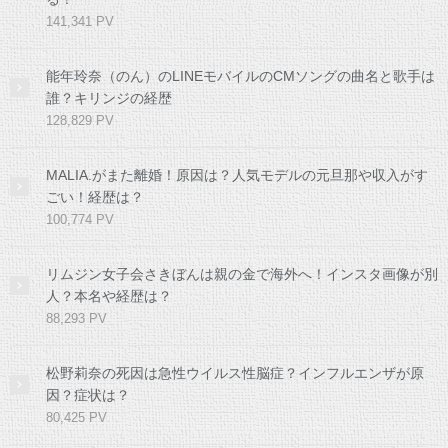
141,341 PV
能年玲奈（のん）のLINEモバイルのCMソングの曲名と歌手は
誰？キリンジの経歴
128,829 PV
MALIA.がまた離婚！原因は？人気モデルの元旦那や収入がす
ごい！経歴は？
100,774 PV
リムジン女子会さきぼんは親の金で海外へ！インスタ画像が別
人？本名や経歴は？
88,293 PV
松野莉奈の死因は急性ウイルス性脳症？インフルエンザが原
因？症状は？
80,425 PV