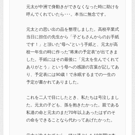
元太が中洲で身動きができなくなった時に助けを
呼んでくれていたら･･･。本当に無念です。
元太との思い出の品を整理しました。
高校卒業式
当日に担任の先生から「子どもさんからのお手紙
です！」と頂いた“母へ”という手紙と、元太が高
校一年生の時に作った”将来の予定表”が出てきま
した。手紙にはその最後に「元太を生んでくれて
ありがとう」という母への感謝の言葉が記してあ
り、予定表には90歳！で永眠するまでの一生の
予定が書かれてありました。
これを二人で目にしたとき、私たちは号泣しまし
た。元太の子ども、孫を抱きたかった。親である
私達の命と元太のまだ70年以上あったはずのそ
の命をできることなら代わってあげたかった。