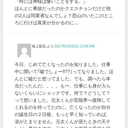
『時には神様は惨いことをする。』
ほんとに事故だったのかクエスチョンだけど他
の2人は同業者なんでしょ？恐山のいたこのとこ
ろに行けば真実が分かるのに…
根上梨花
より:
2017年2月23日 11:56 PM
今日、じめて亡くなったのを知りました。仕事
中に聞いて｢嘘でしょー‼??｣ってなりました。ほ
んとに嘘だと想ってました。でも、調べたら本
当だったんだ。。。。もー、仕事にも身が入ら
ないくらいにショックです。何で？どうして？
って想いました。元太くんが芸能界へ復帰して
くれるのを待ってたのに。亡くなったのが自分
の誕生日の２日後。もっと早く知っていれば。
涙がとまりません。元太くんが居たときの天テ