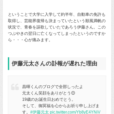
ということで大学に入学して約半年、自動車の免許も
取得し、芸能界復帰も決まっていたという順風満帆の
状況で、青春を謳歌していたであろう伊藤さん。この
つぶやきの翌日に亡くなってしまったというのですか
ら・・・心が痛みます。
伊藤元太さんの訃報が遅れた理由
昌暉くんのブログで全部しったよ
元太くん笑顔をありがとう😊
19歳のお誕生日おめでとう。
そして、御冥福を心からお祈り申し上げま
す。
#伊藤元太
pic.twitter.com/Yb8yE4YNiV