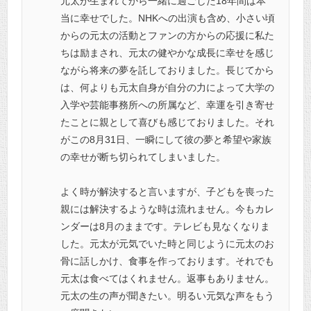
元太が生まれてから一緒に過ごした18年間は本
当に幸せでした。
NHKへの出演も含め、小さい頃
からの元太の活動とファンの方からの
応援に私た
ちは励まされ、元太の健やかな成長に幸せを感じ
ながら将来の夢を託しておりました。長じてから
は、何よりも元太自身が自分の力によって大学の
入学や芸能事務所への所属など、幸運を引き寄せ
たことに親として喜びも感じておりました。
それ
がこの8月31日、一瞬にして彼の夢と希望や家族
の幸せが断ち切られてしまいました。
よく時が解決すると言いますが、子どもを喪った
親には解決するような時は流れません。
今もカレ
ンダーは8月のままです。テレビも見なくなりま
した。元太が元気でいた時と同じように
元太のお
骨に話しかけ、食事を作っております。
それでも
元太は食べてはくれません。返事もありません。
元太の生の声が聞きたい。明るい元気な声をもう