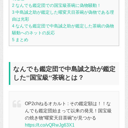
2
なんでも鑑定団での国宝級茶碗に偽物騒動！
3
中島誠之助が鑑定した曜変天目茶碗が偽物である理
由は光彩
4
なんでも鑑定団で中島誠之助が鑑定した茶碗の偽物
騒動へのネットの反応
5
まとめ
なんでも鑑定団で中島誠之助が鑑定
した‘‘国宝級‘‘茶碗とは？
OP2chねるオカルト : その鑑定額は！！な
んでも鑑定団始まって以来の発見！国宝級
の焼き物“曜変天目茶碗”が見つかる
https://t.co/vQRwJg63X1