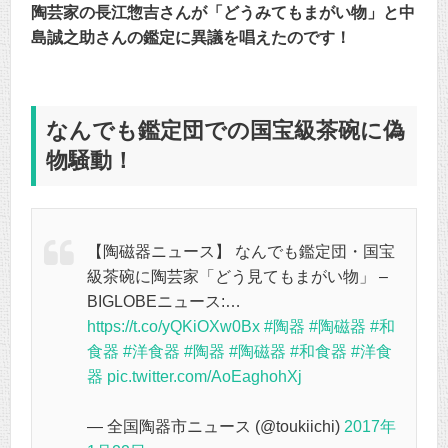
陶芸家の長江惣吉さんが「どうみてもまがい物」と中
島誠之助さんの鑑定に異議を唱えたのです！
なんでも鑑定団での国宝級茶碗に偽
物騒動！
【陶磁器ニュース】 なんでも鑑定団・国宝
級茶碗に陶芸家「どう見てもまがい物」 –
BIGLOBEニュース:…
https://t.co/yQKiOXw0Bx
#陶器
#陶磁器
#和
食器
#洋食器
#陶器
#陶磁器
#和食器
#洋食
器
pic.twitter.com/AoEaghohXj
— 全国陶器市ニュース (@toukiichi)
2017年