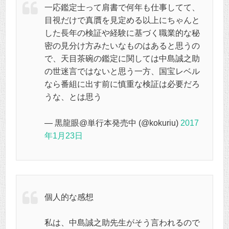
一応鑑定士って肩書で何年も仕事してて、
目視だけで真贋を見定める以上にちゃんと
した長年の検証や経験に基づく職業的な秘
密の見分け方みたいなものはあると思うの
で、天目茶碗の鑑定に関しては中島誠之助
の世迷言ではないと思う一方、国宝レベル
なら番組に出す前に慎重な検証は必要だろ
うな、とは思う
— 黒龍眼@単行本発売中 (@kokuriu)
2017
年1月23日
個人的な感想
私は、中島誠之助先生がそう言われるので