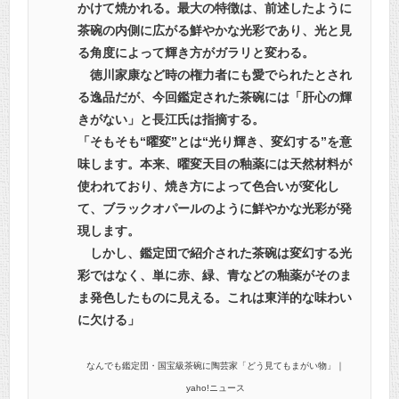
かけて焼かれる。最大の特徴は、前述したように
茶碗の内側に広がる鮮やかな光彩であり、光と見
る角度によって輝き方がガラリと変わる。
徳川家康など時の権力者にも愛でられたとされ
る逸品だが、今回鑑定された茶碗には「肝心の輝
きがない」と長江氏は指摘する。
「そもそも“曜変”とは“光り輝き、変幻する”を意
味します。本来、曜変天目の釉薬には天然材料が
使われており、焼き方によって色合いが変化し
て、ブラックオパールのように鮮やかな光彩が発
現します。
しかし、鑑定団で紹介された茶碗は変幻する光
彩ではなく、単に赤、緑、青などの釉薬がそのま
ま発色したものに見える。これは東洋的な味わい
に欠ける」
なんでも鑑定団・国宝級茶碗に陶芸家「どう見てもまがい物」｜
yaho!ニュース