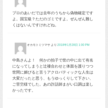
プロのあいだでは去年のうちから偽物確定です
よ。国宝級？ただのゴミですよ。ぜんぜん難し
くはないんですけれどね。
オカモトミツマサ
より:
2018年1月28日 1:00 PM
中島さんよ！ 何かの拍子で世の中に出て有名
になってしまうと辻褄合わせと体面を護りつつ
世間に媚びると言うアクロバティックな人生は
大変だったと思う、もうゆっくりして下さい、
ご苦労様でした。あの詐話師まがい口調は楽し
かったです。