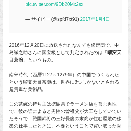
pic.twitter.com/9Db20Mx2sx
— サイピー (@spfd7xt91)
2017年1月4日
2016年12月20日に放送されたなんでも鑑定団で、中
島誠之助さんに国宝級として判定されたのは「
曜変天
目茶碗
」というもの。
南宋時代（西暦1127～1279年）の中国でつくられた
という曜変天目茶碗は、世界に3つしかないとされる
超貴重な美術品。
この茶碗の持ち主は徳島県でラーメン店を営む男性
で、彼の話によると男性の曽祖父が大工をしていてい
たそうで、戦国武将の三好長慶の末裔が住む屋敷の移
築の仕事したときに、不要ということで買い取った骨