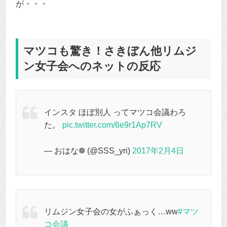
が・・・
マツコも驚き！さきぼん他リムジ
ン女子会へのネットの反応
インスタ ほぼ別人 ってマツコ会議わろ
た。
pic.twitter.com/6e9r1Ap7RV
— おはな❁ (@SSS_yri)
2017年2月4日
リムジン女子会の女がふぁっく…ww
#マツ
コ会議