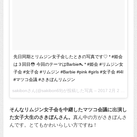
先日同期とリムジン女子会したときの写真です♡ * #姫会
は３回目😳 今回のテーマはBarbie👠 * #姫会 #リムジン女
子会 #女子会 #リムジン #Barbie #pink #girls #女子会 #l4l
#マツコ会議 #さきぼんリムジン
sakibonさん(@sakibon69)が投稿した写真 –
2017 2月 2 4:46午前 PST
そんなリムジン女子会を中継したマツコ会議に出演し
た女子大生のさきぼんさん。
真ん中の方がさきぼんさ
んです。とてもかわいらしい方ですね！