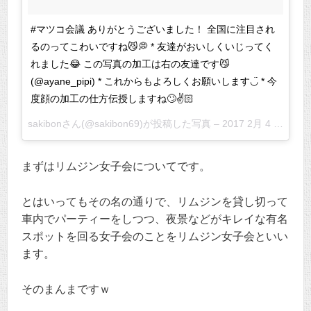
#マツコ会議 ありがとうございました！ 全国に注目され
るのってこわいですね😼💭 * 友達がおいしくいじってく
れました😂 この写真の加工は右の友達です😼
(@ayane_pipi) * これからもよろしくお願いします◡̈ * 今
度顔の加工の仕方伝授しますね🙄✌️🏻
sakibonさん(@sakibon69)が投稿した写真 –
2017 2月 4 6:24午前 PST
まずはリムジン女子会についてです。
とはいってもその名の通りで、リムジンを貸し切って
車内でパーティーをしつつ、夜景などがキレイな有名
スポットを回る女子会のことをリムジン女子会といい
ます。
そのまんまですｗ