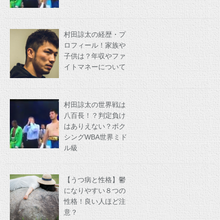
村田諒太の経歴・プ
ロフィール！家族や
子供は？年収やファ
イトマネーについて
村田諒太の世界戦は
八百長！？判定負け
はありえない？ボク
シングWBA世界ミド
ル級
【うつ病と性格】鬱
になりやすい８つの
性格！良い人ほど注
意？