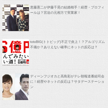
恵藤憲二が伊藤千晃の結婚相手！経歴・プロフィ
ールは？宮迫の元相方で実業家！
totoBIG(トトビッグ)不正で炎上！？アルゴリズム
不備か？ありえない確率にネットの反応は？
ディーンフジオカと高島彩がテレ朝報道番組司会
に！経歴やネットの反応は？サタデーステーショ
ン