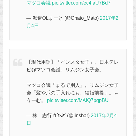
マツコ会議
pic.twitter.com/ec4laU7Bd7
— 派遣OLまーと (@Chato_Mato)
2017年2
月4日
【現代用語】「インスタ女子」。日本テレ
ビ@マツコ会議。リムジン女子会。
マツコ会議「まるで別人」。リムジン女子
会「髪や爪の手入れにも、結婚前提」。←
うーむ。
pic.twitter.com/MAiQ7pqpBU
— 林 志行📎⛷🎿 (@linsbar)
2017年2月4
日