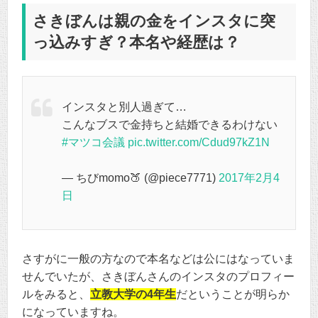
さきぼんは親の金をインスタに突
っ込みすぎ？本名や経歴は？
インスタと別人過ぎて…
こんなブスで金持ちと結婚できるわけない
#マツコ会議
pic.twitter.com/Cdud97kZ1N
— ちびmomo🍑 (@piece7771)
2017年2月4
日
さすがに一般の方なので本名などは公にはなっていま
せんでいたが、さきぼんさんのインスタのプロフィー
ルをみると、
立教大学の4年生
だということが明らか
になっていますね。