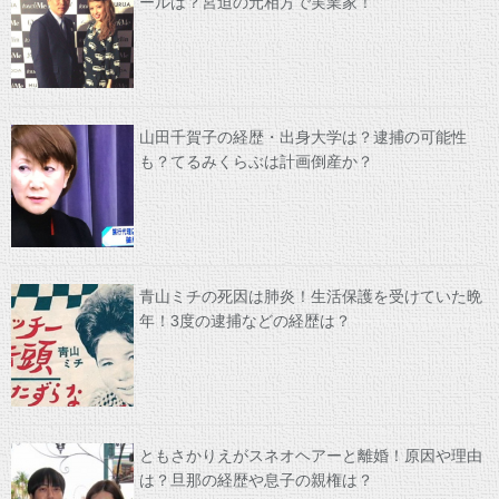
ールは？宮迫の元相方で実業家！
山田千賀子の経歴・出身大学は？逮捕の可能性
も？てるみくらぶは計画倒産か？
青山ミチの死因は肺炎！生活保護を受けていた晩
年！3度の逮捕などの経歴は？
ともさかりえがスネオヘアーと離婚！原因や理由
は？旦那の経歴や息子の親権は？