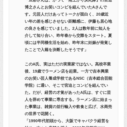
「旦那さんは、かつて『雨上がり決死隊』の宮迫
博之さんとお笑いコンビを組んでいたAさんで
す。元芸人だけあってトークが面白く、20歳近
い年の差を感じさせない距離感に、伊藤も居心地
の良さを感じていました。2人は数年前に知人を
介して知り合い、昨年春から交際をスタート。夏
頃には半同棲生活を始め、昨年末に妊娠が発覚し
たことで入籍を決断したそうです」
このA氏、実はただの実業家ではない。高校卒業
後、19歳でラーメン店を起業。一方で吉本興業
のお笑い芸人養成学校であるNSC（吉本総合芸能
学院）に通い、そこで宮迫とコンビを組んでい
た。だが、経営の才覚があったA氏は、すぐに芸
人を辞めて事業に専念する。ラーメン店に始まっ
た事業は、雑貨の並行輸入や飲食と広げ、水商売
の世界で花開く。
「1990年代初頭から、大阪でキャバクラ経営を