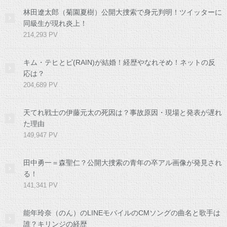
林田遼太郎（菊園夏樹）公開大捜索で身元判明！ツイッターに
同級生が現れ炎上！
214,293 PV
キム・テヒとピ(RAIN)が結婚！経歴やなれそめ！ネットの反
応は？
204,689 PV
天てれ戦士の伊藤元太の死因は？事故原因・現場と発表が遅れ
た理由
149,947 PV
田中勇一＝森聖仁？公開大捜索の青年の卒アル画像が発見され
る！
141,341 PV
能年玲奈（のん）のLINEモバイルのCMソングの曲名と歌手は
誰？キリンジの経歴