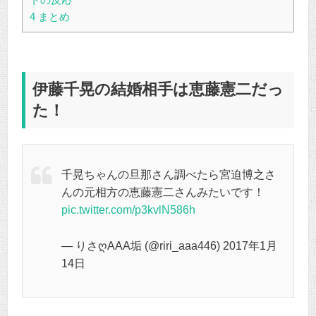
4
まとめ
伊藤千晃の結婚相手は恵藤憲二だっ
た！
千晃ちゃんの旦那さん調べたら宮迫博之さ
んの元相方の恵藤憲二さんみたいです！
pic.twitter.com/p3kvlN586h
— りさღAAA垢 (@riri_aaa446) 2017年1月
14日