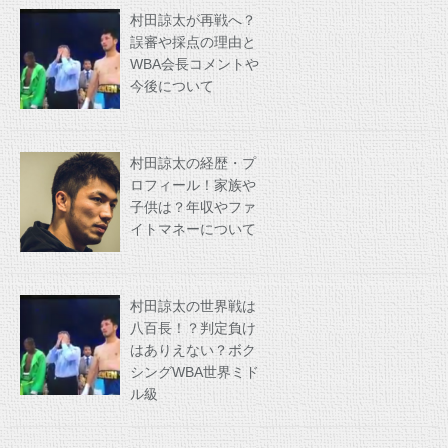
村田諒太が再戦へ？
誤審や採点の理由と
WBA会長コメントや
今後について
村田諒太の経歴・プ
ロフィール！家族や
子供は？年収やファ
イトマネーについて
村田諒太の世界戦は
八百長！？判定負け
はありえない？ボク
シングWBA世界ミド
ル級