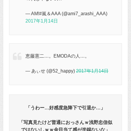
— AM!#嵐＆AAA (@ami7_arashi_AAA)
2017年1月14日
恵藤憲二…。EMODAの人…。
— あぃせ (@52_happy)
2017年1月14日
「うわー…好感度急降下で引退か…」
「写真見たけど普通におっさんｗ浅野忠信似
ではないしｗｗ金目当て感が半端ないな」