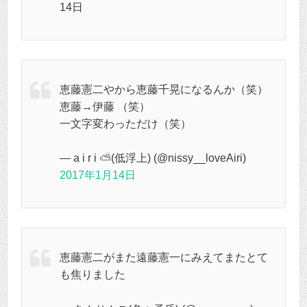
14日
恵藤憲二やから恵藤千晃になるんか（笑）
恵藤→伊藤 （笑）
一文字変わっただけ（笑）
— a i r i ⛅️(低浮上) (@nissy__loveAiri)
2017年1月14日
恵藤憲二がまた遠藤憲一にみえてまたとて
も焦りました