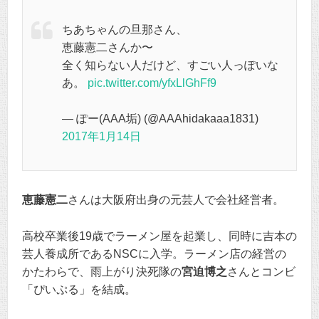
ちあちゃんの旦那さん、
恵藤憲二さんか〜
全く知らない人だけど、すごい人っぽいな
あ。
pic.twitter.com/yfxLlGhFf9
— ぽー(AAA垢) (@AAAhidakaaa1831)
2017年1月14日
恵藤憲二
さんは大阪府出身の元芸人で会社経営者。
高校卒業後19歳でラーメン屋を起業し、同時に吉本の
芸人養成所であるNSCに入学。ラーメン店の経営の
かたわらで、雨上がり決死隊の
宮迫博之
さんとコンビ
「ぴいぷる」を結成。