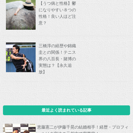
【うつ病と性格】鬱
になりやすい８つの
性格！良い人ほど注
意？
三橋淳の経歴や錦織
圭との関係！テニス
界の八百長・賭博の
実態は？【永久追
放】
最近よく読まれている記事
恵藤憲二が伊藤千晃の結婚相手！経歴・プロフィ