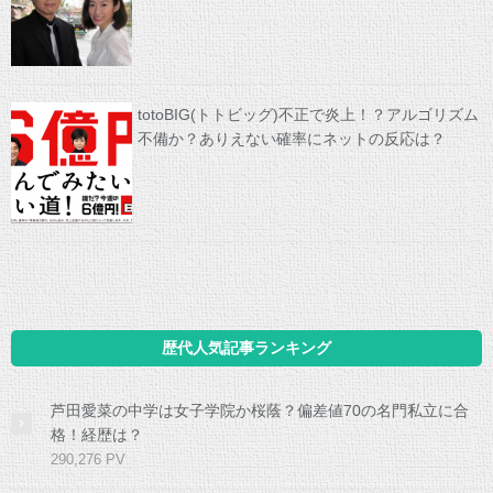
totoBIG(トトビッグ)不正で炎上！？アルゴリズム
不備か？ありえない確率にネットの反応は？
歴代人気記事ランキング
芦田愛菜の中学は女子学院か桜蔭？偏差値70の名門私立に合
格！経歴は？
290,276 PV