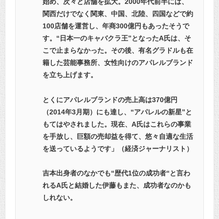
始め、次々と店舗を拡大。2000年代前半には、
関西だけでなく関東、中国、北陸、四国などで約
100店舗を運営し、年商300億円もあったそうで
す。“日本一のキャバクラ王”となったA氏は、そ
こで止まらなかった。その後、有名グラドルも在
籍した芸能事務所、女性向けのアパレルブランド
を立ち上げます。
とくにアパレルブランドの売上高は370億円
（2014年3月期）にも達し、“アパレルの新星”と
もてはやされました。現在、A氏はこれらの事業
を手放し、巨額の売却益を得て、悠々自適な生活
を送っているようです」（経済ジャーナリスト）
吉本出身者のなかでも“歴代1位の成功者“と言わ
れるA氏と結婚した伊藤もまた、成功者なのかも
しれない。