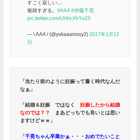
すごく寂しい…
複雑すぎる。
#AAA
#伊藤千晃
pic.twitter.com/UHhcXhYu23
— \ AAA / (@yukaaanissy2)
2017年1月12
日
「
当たり前のように妊娠って書く時代なんだ
なぁ
」
「結婚＆妊娠 ではなく
妊娠したから結婚
なのでは？？
まあどっちでも良いとは思い
ますけどｗｗ」
「
千晃ちゃん卒業かぁ・・・おめでたいこと