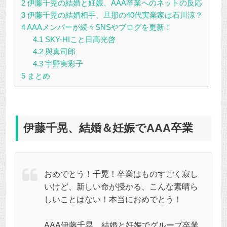
2
伊藤千晃の結婚と妊娠、AAA卒業へのネットの反応
3
伊藤千晃の結婚相手、旦那の40代実業家は石川涼？
4
AAAメンバーが続々SNSやブログを更新！
4.1
SKY-HIこと日高光啓
4.2
與真司郎
4.3
宇野実彩子
5
まとめ
伊藤千晃、結婚＆妊娠でAAA卒業
おめでとう！千晃！卒業はものすごく寂し
いけど、新しい命が授かる、こんな素晴ら
しいことはない！本当におめでとう！
AAA伊藤千晃、結婚と妊娠でグループ卒業