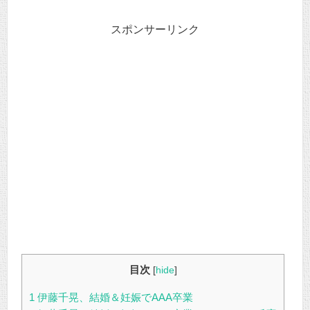
スポンサーリンク
目次
[
hide
]
1
伊藤千晃、結婚＆妊娠でAAA卒業