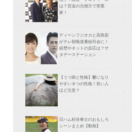
は？宮迫の元相方で実業
家！
ディーンフジオカと高島彩
がテレ朝報道番組司会に！
経歴やネットの反応は？サ
タデーステーション
【うつ病と性格】鬱になり
やすい８つの性格！良い人
ほど注意？
日ハム杉谷拳士のおもしろ
シーンまとめ【動画】