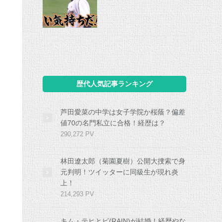
歴代人気記事ランキング
芦田愛菜の中学は女子学院か桜蔭？偏差
値70の名門私立に合格！経歴は？
290,272 PV
林田遼太郎（菊園夏樹）公開大捜索で身
元判明！ツイッターに同級生が現れ炎
上！
214,293 PV
キム・テヒとピ(RAIN)が結婚！経歴やな