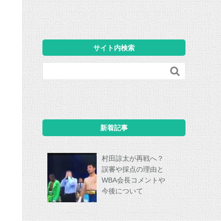
サイト内検索

新着記事
村田諒太が再戦へ？
誤審や採点の理由と
WBA会長コメントや
今後について