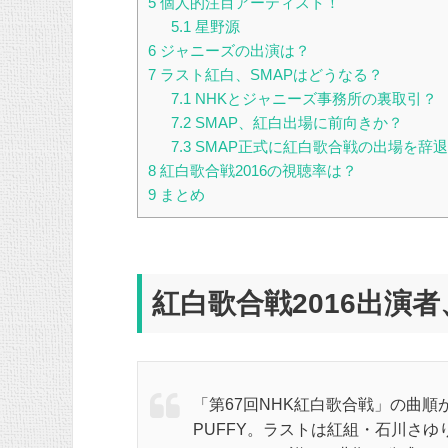
5
個人的注目アーティスト！
5.1
星野源
6
ジャニーズの出演は？
7
ラスト紅白、SMAPはどうなる？
7.1
NHKとジャニーズ事務所の裏取引？
7.2
SMAP、紅白出場に前向きか？
7.3
SMAP正式に紅白歌合戦の出場を辞
8
紅白歌合戦2016の視聴率は？
9
まとめ
紅白歌合戦2016出演
「第67回NHK紅白歌合戦」の曲
PUFFY。ラストは紅組・石川さ