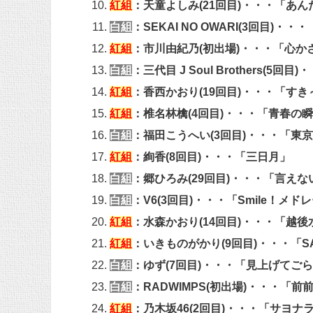
紅組
：天童よしみ(21回目)・・・「あ
白組
：SEKAI NO OWARI(3回目)・・・「
紅組
：市川由紀乃(初出場)・・・「心か
白組
：三代目 J Soul Brothers(5回目)
紅組
：香西かおり(19回目)・・・「すき～
紅組
：椎名林檎(4回目)・・・「青春の瞬き －
白組
：福田こうへい(3回目)・・・「東
紅組
：絢香(8回目)・・・「三日月」
白組
：郷ひろみ(29回目)・・・「言えな
白組
：V6(3回目)・・・「Smile！メド
紅組
：水森かおり(14回目)・・・「越
紅組
：いきものがかり(9回目)・・・「S
白組
：ゆず(7回目)・・・「見上げてご
白組
：RADWIMPS(初出場)・・・「前前前世 [
紅組
：乃木坂46(2回目)・・・「サヨナ