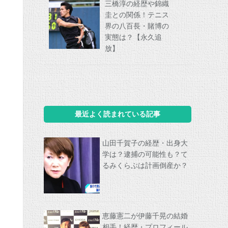
三橋淳の経歴や錦織
圭との関係！テニス
界の八百長・賭博の
実態は？【永久追
放】
最近よく読まれている記事
山田千賀子の経歴・出身大
学は？逮捕の可能性も？て
るみくらぶは計画倒産か？
恵藤憲二が伊藤千晃の結婚
相手！経歴・プロフィール