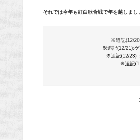
それでは今年も紅白歌合戦で年を越しまし
※追記(12/20
※
追記(12/21)
:
※追記(12/23)
※追記(12