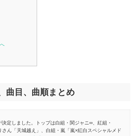
退へ
者、曲目、曲順まとめ
順が決定しました。トップは白組・関ジャニ∞、紅組・
ゆりさん「天城越え」、白組・嵐「嵐×紅白スペシャルメド