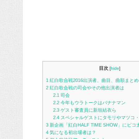
目次
[
hide
]
1
紅白歌合戦2016出演者、曲目、曲順まとめ
2
紅白歌合戦の司会やその他出演者は
2.1
司会
2.2
今年もウラトークはバナナマン
2.3
ゲスト審査員に新垣結衣ら
2.4
スペシャルゲストにタモリやマツコ
3
新企画「紅白HALF TIME SHOW」にピ
4
気になる初出場者は？