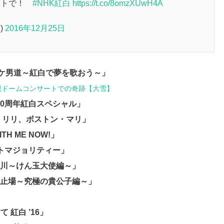
イトで！
#NHK紅白
https://t.co/8omzXUwH4A
)
2016年12月25日
コケ男道～紅白で夢を歌おう～」
幌ドームコンサートでの奇跡【大雪】
Y 20周年紅白スペシャル」
ン・リリ、ボストン・マリ」
ITH ME NOW!」
ントマジョリティー」
十川～けん玉大使編～」
波止場～究極の貴公子編～」
て 紅白 ’16」