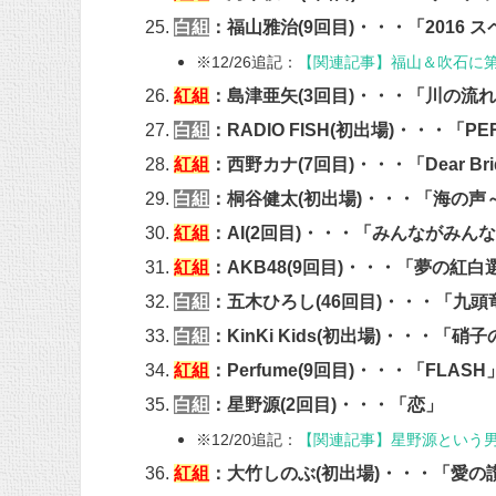
白組
：福山雅治(9回目)・・・「2016 
※12/26追記：
【関連記事】福山＆吹石に
紅組
：島津亜矢(3回目)・・・「川の流
白組
：RADIO FISH(初出場)・・・「PE
紅組
：西野カナ(7回目)・・・「Dear Bri
白組
：桐谷健太(初出場)・・・「海の
紅組
：AI(2回目)・・・「みんながみん
紅組
：AKB48(9回目)・・・「夢の紅
白組
：五木ひろし(46回目)・・・「九頭
白組
：KinKi Kids(初出場)・・・「硝
紅組
：Perfume(9回目)・・・「FLASH
白組
：星野源(2回目)・・・「恋」
※12/20追記：
【関連記事】星野源という
紅組
：大竹しのぶ(初出場)・・・「愛の