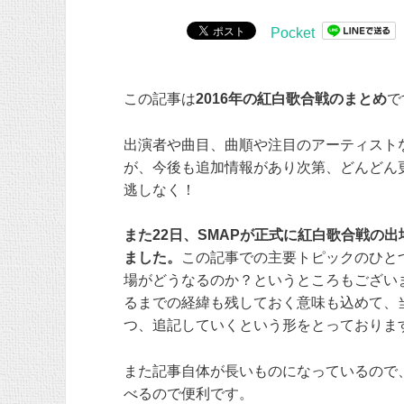
Pocket
この記事は
2016年の紅白歌合戦のまとめ
で
出演者や曲目、曲順や注目のアーティスト
が、今後も追加情報があり次第、どんどん
逃しなく！
また22日、SMAPが正式に紅白歌合戦の
ました。
この記事での主要トピックのひとつ
場がどうなるのか？というところもござい
るまでの経緯も残しておく意味も込めて、
つ、追記していくという形をとっておりま
また記事自体が長いものになっているので
べるので便利です。