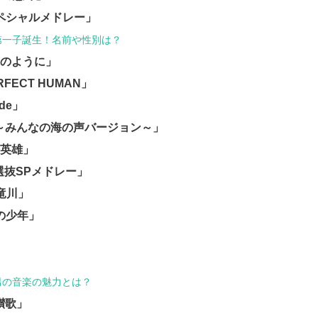
スペシャルメドレー」
第一子誕生！名前や性別は？
れのように」
RFECT HUMAN」
de」
声～みんなの海の声バージョン～」
な英雄」
白選抜SPメドレー」
竜川」
子の少年」
」
男の音楽の魅力とは？
讃歌」