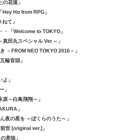
んたの花道」
Hey Ho from RPG」
さねて」
・・・「Welcome to TOKYO」
真田丸スペシャル Ver.～」
FROM NEO TOKYO 2016－」
京五輪音頭」
いよ」
レー」
後水原～白鳥飛翔～」
AKURA」
らん夜の星を ～ぼくらのうた～」
original ver.]」
ラの意味」