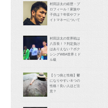
村田諒太の経歴・プ
ロフィール！家族や
子供は？年収やファ
イトマネーについて
村田諒太の世界戦は
八百長！？判定負け
はありえない？ボク
シングWBA世界ミド
ル級
【うつ病と性格】鬱
になりやすい８つの
性格！良い人ほど注
意？