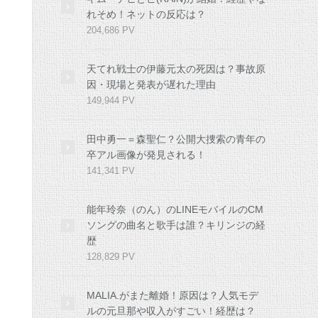
れそめ！ネットの反応は？
204,686 PV
天てれ戦士の伊藤元太の死因は？事故原
因・現場と発表が遅れた理由
149,944 PV
田中勇一＝森聖仁？公開大捜索の青年の
卒アル画像が発見される！
141,341 PV
能年玲奈（のん）のLINEモバイルのCM
ソングの曲名と歌手は誰？キリンジの経
歴
128,829 PV
MALIA.がまた離婚！原因は？人気モデ
ルの元旦那や収入がすごい！経歴は？