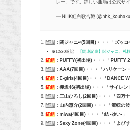
レー」です。詳しい曲順は公式サ
— NHK紅白歌合戦 (@nhk_kouhaku
白組
：
関
ジャニ∞(5回目)・・・「ズッ
※12/20追記：
【関連記事】関ジャニ、札
紅組
：PUFFY(初出場)・・・「PUFF
白組
：AAA(7回目)・・・「ハリケー
紅組
：E-girls(4回目)・・・「DANCE W
紅組
：欅坂46(初出場)・・・「サイレ
白組
：三山ひろし(2回目)・・・「四万
白組
：山内惠介(2回目)・・・「流転の
紅組
：miwa(4回目)・・・「結 -ゆい-」
白組
：Sexy Zone(4回目)・・・「よびす