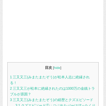
目次
[
hide
]
1
三又又三(みまたまたぞう)が松本人志に絶縁され
る！
2
三又又三が松本に絶縁されたのは1000万の金銭トラ
ブルが原因？
3
三又又三(みまたまたぞう)の経歴とクズエピソード
3.1
クズエピソード①：つぶれたバーはぼったくり