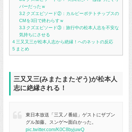
バーだったｗ
3.2
クズエピソード②：カルビーポテトチップスの
CMを3日で終わらすｗ
3.3
クズエピソード③：旅行中の松本人志を不安な
気持ちにさせる
4
三又又三が松本人志から絶縁！へのネットの反応
5
まとめ
三又又三(みまたまたぞう)が松本人
志に絶縁される！
東日本放送「三又ノ番組」ゲストにザブン
グル加藤。スンゲ〜面白かった。
pic.twitter.com/K0C8byjuwQ