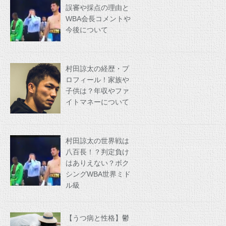
誤審や採点の理由と
WBA会長コメントや
今後について
村田諒太の経歴・プ
ロフィール！家族や
子供は？年収やファ
イトマネーについて
村田諒太の世界戦は
八百長！？判定負け
はありえない？ボク
シングWBA世界ミド
ル級
【うつ病と性格】鬱