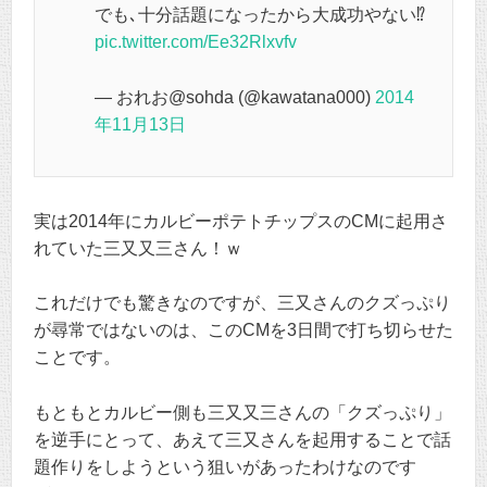
でも､十分話題になったから大成功やない⁉
pic.twitter.com/Ee32Rlxvfv
— おれお@sohda (@kawatana000)
2014
年11月13日
実は2014年にカルビーポテトチップスのCMに起用さ
れていた三又又三さん！ｗ
これだけでも驚きなのですが、三又さんのクズっぷり
が尋常ではないのは、このCMを3日間で打ち切らせた
ことです。
もともとカルビー側も三又又三さんの「クズっぷり」
を逆手にとって、あえて三又さんを起用することで話
題作りをしようという狙いがあったわけなのです