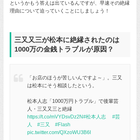
というかもう答えは出ているんですが、早速その絶縁
理由について迫っていくことにしましょう！
三又又三が松本に絶縁されたのは
1000万の金銭トラブルが原因？
「お店のほうが苦しいんですよ～」。三又
は松本にそう相談したという。
松本人志「1000万円トラブル」で後輩芸
人・三又又三と絶縁
https://t.co/mVYDsvDz2N
#松本人志
#芸
人
#三又
#Flash
pic.twitter.com/QXzoWU3B6I