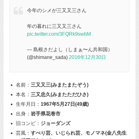
今年のシメが三又又三さん
年の暮れに三又又三さん
pic.twitter.com/3FQRk9swbM
— 島根さだよし（しまぁ〜ん共和国）
(@shimane_sada)
2016年12月30日
名前：
三又又三(みまたまたぞう)
本名：
三又忠久(みまたただひさ)
生年月日：
1967年5月27日(49歳)
出身：
岩手県花巻市
旧コンビ：
ジョーダンズ
芸風：
すべり芸、いじられ芸、モノマネ(金八先生