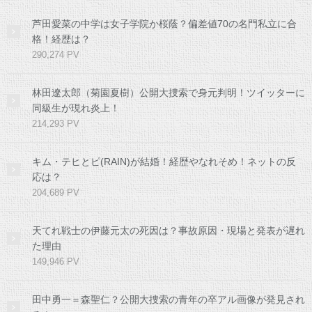
芦田愛菜の中学は女子学院か桜蔭？偏差値70の名門私立に合
格！経歴は？
290,274 PV
林田遼太郎（菊園夏樹）公開大捜索で身元判明！ツイッターに
同級生が現れ炎上！
214,293 PV
キム・テヒとピ(RAIN)が結婚！経歴やなれそめ！ネットの反
応は？
204,689 PV
天てれ戦士の伊藤元太の死因は？事故原因・現場と発表が遅れ
た理由
149,946 PV
田中勇一＝森聖仁？公開大捜索の青年の卒アル画像が発見され