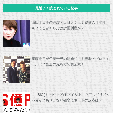
最近よく読まれている記事
山田千賀子の経歴・出身大学は？逮捕の可能性
も？てるみくらぶは計画倒産か？
恵藤憲二が伊藤千晃の結婚相手！経歴・プロフィ
ールは？宮迫の元相方で実業家！
totoBIG(トトビッグ)不正で炎上！？アルゴリズム
不備か？ありえない確率にネットの反応は？