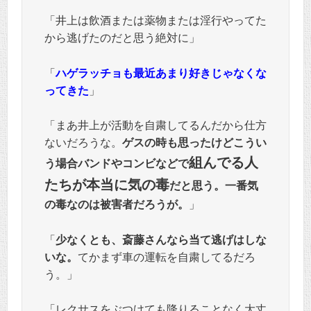
「井上は飲酒または薬物または淫行やってた
から逃げたのだと思う絶対に」
「
ハゲラッチョも最近あまり好きじゃなくな
ってきた
」
「まあ井上が活動を自粛してるんだから仕方
ないだろうな。
ゲスの時も思ったけどこうい
組んでる人
う場合バンドやコンビなどで
たちが本当に気の毒
だと思う。一番気
の毒なのは被害者だろうが。
」
「
少なくとも、斎藤さんなら当て逃げはしな
いな。
てかまず車の運転を自粛してるだろ
う。」
「レクサスをぶつけても降りることなく大丈