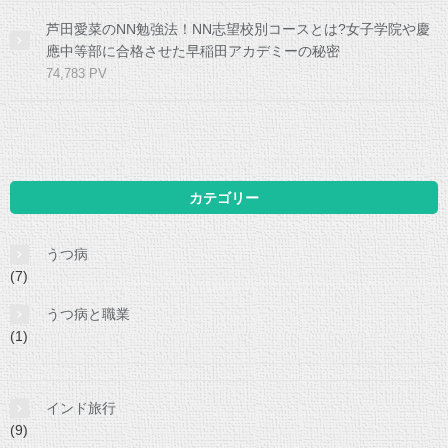
芦田愛菜のNN勉強法！NN志望校別コースとは?女子学院や慶
應中等部に合格させた早稲田アカデミーの秘密
74,783 PV
カテゴリー
うつ病
(7)
うつ病と職業
(1)
インド旅行
(9)