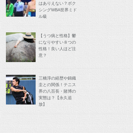
はありえない？ボク
シングWBA世界ミド
ル級
【うつ病と性格】鬱
になりやすい８つの
性格！良い人ほど注
意？
三橋淳の経歴や錦織
圭との関係！テニス
界の八百長・賭博の
実態は？【永久追
放】