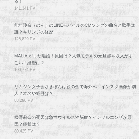
る！
141,341 PV
能年玲奈（のん）のLINEモバイルのCMソングの曲名と歌手は
誰？キリンジの経歴
128,829 PV
MALIA.がまた離婚！原因は？人気モデルの元旦那や収入がす
ごい！経歴は？
100,774 PV
リムジン女子会さきぼんは親の金で海外へ！インスタ画像が別
人？本名や経歴は？
88,296 PV
松野莉奈の死因は急性ウイルス性脳症？インフルエンザが原
因？症状は？
80,425 PV