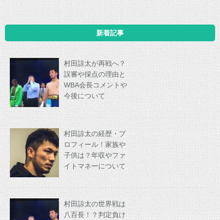
新着記事
村田諒太が再戦へ？
誤審や採点の理由と
WBA会長コメントや
今後について
村田諒太の経歴・プ
ロフィール！家族や
子供は？年収やファ
イトマネーについて
村田諒太の世界戦は
八百長！？判定負け