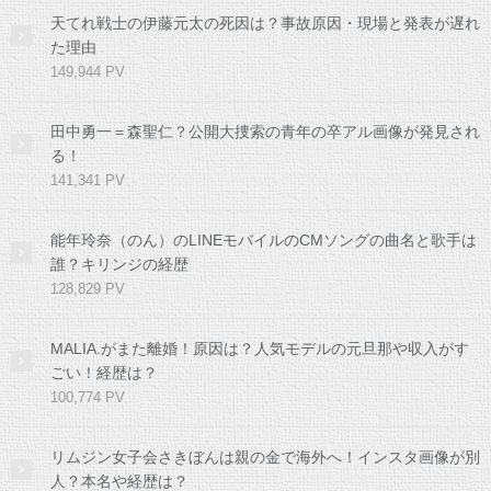
天てれ戦士の伊藤元太の死因は？事故原因・現場と発表が遅れ
た理由
149,944 PV
田中勇一＝森聖仁？公開大捜索の青年の卒アル画像が発見され
る！
141,341 PV
能年玲奈（のん）のLINEモバイルのCMソングの曲名と歌手は
誰？キリンジの経歴
128,829 PV
MALIA.がまた離婚！原因は？人気モデルの元旦那や収入がす
ごい！経歴は？
100,774 PV
リムジン女子会さきぼんは親の金で海外へ！インスタ画像が別
人？本名や経歴は？