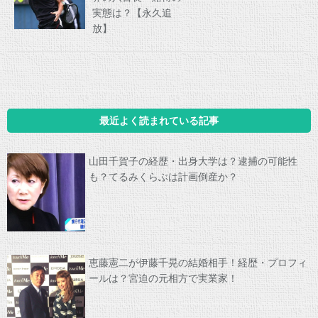
実態は？【永久追
放】
最近よく読まれている記事
山田千賀子の経歴・出身大学は？逮捕の可能性
も？てるみくらぶは計画倒産か？
恵藤憲二が伊藤千晃の結婚相手！経歴・プロフィ
ールは？宮迫の元相方で実業家！