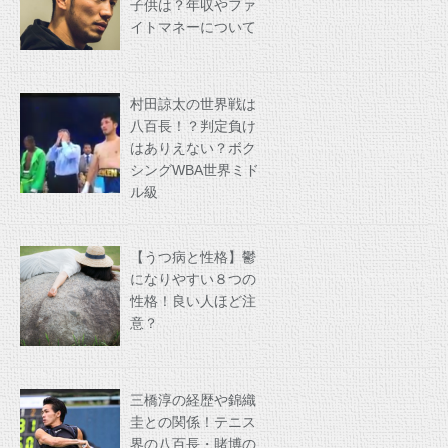
子供は？年収やファ
イトマネーについて
村田諒太の世界戦は
八百長！？判定負け
はありえない？ボク
シングWBA世界ミド
ル級
【うつ病と性格】鬱
になりやすい８つの
性格！良い人ほど注
意？
三橋淳の経歴や錦織
圭との関係！テニス
界の八百長・賭博の