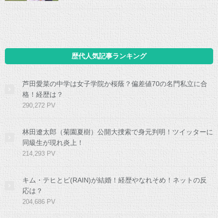
歴代人気記事ランキング
芦田愛菜の中学は女子学院か桜蔭？偏差値70の名門私立に合
格！経歴は？
290,272 PV
林田遼太郎（菊園夏樹）公開大捜索で身元判明！ツイッターに
同級生が現れ炎上！
214,293 PV
キム・テヒとピ(RAIN)が結婚！経歴やなれそめ！ネットの反
応は？
204,686 PV