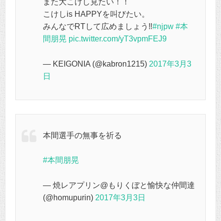
また大こけし見たい！！
こけしis HAPPYを叫びたい。
みんなでRTして広めましょう‼️
#njpw
#本
間朋晃
pic.twitter.com/yT3vpmFEJ9
— KEIGONIA (@kabron1215)
2017年3月3
日
本間選手の無事を祈る
#本間朋晃
— 焼レアプリン@もりくぼと愉快な仲間達
(@homupurin)
2017年3月3日