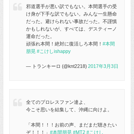
邪道選手が悪い訳でもない。本間選手の受
け身が下手な訳でもない。みんな一生懸命
だった。避けられない事故だった。不謹慎
かもしれないが、すべては、デスティーノ
運命だった。
頑張れ本間！絶対に復活しろ本間！
#本間
朋晃
#こけしishappy
— トランキーロ (@knt2218)
2017年3月3日
全てのプロレスファン達よ、
今こそ思いを結集して、沖縄に向けよ。
「本間！！！お前の声、まだまだ聴きたい
ぞ！！！」
#本間朋晃
#MT2
#こけし