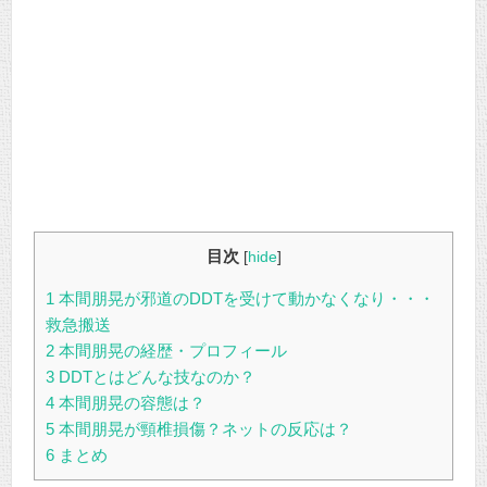
目次
[
hide
]
1
本間朋晃が邪道のDDTを受けて動かなくなり・・・
救急搬送
2
本間朋晃の経歴・プロフィール
3
DDTとはどんな技なのか？
4
本間朋晃の容態は？
5
本間朋晃が頸椎損傷？ネットの反応は？
6
まとめ