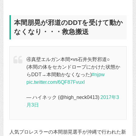
本間朋晃が邪道のDDTを受けて動か
なくなり・・・救急搬送
④真壁エルガン本間×vs石井矢野邪道○
(本間の体をセカンドロープにかけた状態か
らDDT→本間動かなくなった)
#njpw
pic.twitter.com/6QF87FvuxI
— ハイネック (@high_neck0413)
2017年3
月3日
人気プロレスラーの本間朋晃選手が沖縄で行われた新