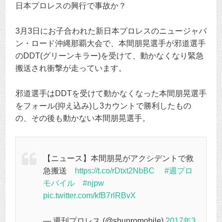
日本プロレスの興行で事故か？
3月3日にお子合われた新日本プロレスのニュージャパ
ン・ロード沖縄那覇大会で、本間朋晃選手が邪道選手
のDDT(グリーンキラー)を受けて、動かなくなり緊急
搬送され衝撃が走っています。
邪道選手はDDTを受けて動かなくなった本間朋晃選手
をフォール(抑え込み)し3カウントで勝利したもの
の、その後も動かない本間朋晃選手。
【ニュース】本間朋晃がアクシデントで救
急搬送
https://t.co/rDtxt2NbBC
#週プロ
モバイル
#njpw
pic.twitter.com/kfB7rlRBvX
— 週刊プロレス (@shupromobile)
2017年3