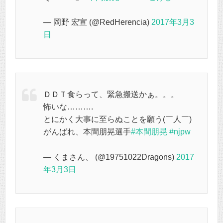
— 岡野 宏宣 (@RedHerencia)
2017年3月3
日
ＤＤＴ食らって、緊急搬送かぁ。。。
怖いな……….
とにかく大事に至らぬことを願う(￣人￣)
がんばれ、本間朋晃選手
#本間朋晃
#njpw
— くまさん、 (@19751022Dragons)
2017
年3月3日