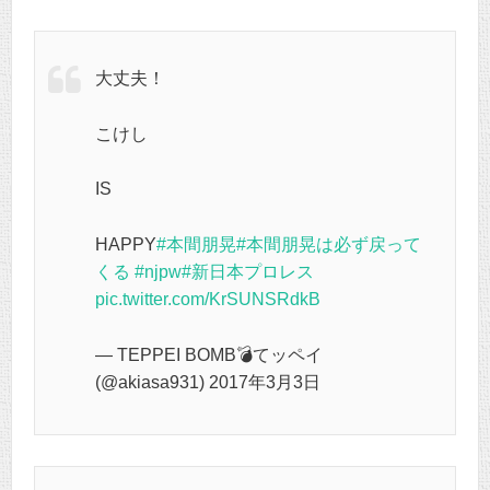
大丈夫！
こけし
IS
HAPPY
#本間朋晃
#本間朋晃は必ず戻って
くる
#njpw
#新日本プロレス
pic.twitter.com/KrSUNSRdkB
— TEPPEI BOMB💣てッペイ
(@akiasa931) 2017年3月3日