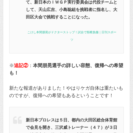
て、新日本のＩＷＧＰ実行委員会は代役チームと
して、天山広吉、小島聡組を挑戦者に指名し、大
田区大会で挑戦することになった。
こけし本間朋晃がドクターストップ！試合で頸椎負傷｜日刊スポー
ツ
※
追記②
：
本間朋晃選手の詳しい容態、復帰への希望
も！
新たな報道がありました！やはりケガ自体は重たいも
のですが、復帰への希望もあるということです！
新日本プロレスは５日、都内の大田区総合体育館
で会見を開き、三沢威トレーナー（４７）が３日