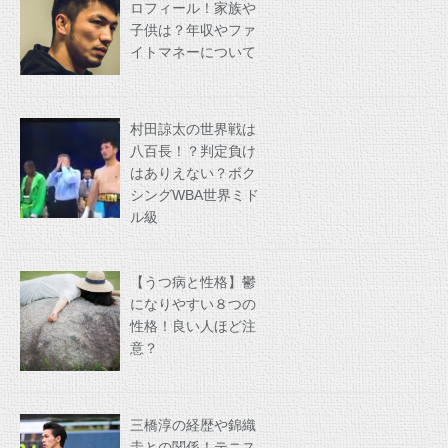
ロフィール！家族や
子供は？年収やファ
イトマネーについて
村田諒太の世界戦は
八百長！？判定負け
はありえない？ボク
シングWBA世界ミド
ル級
【うつ病と性格】鬱
になりやすい８つの
性格！良い人ほど注
意？
三橋淳の経歴や錦織
圭との関係！テニス