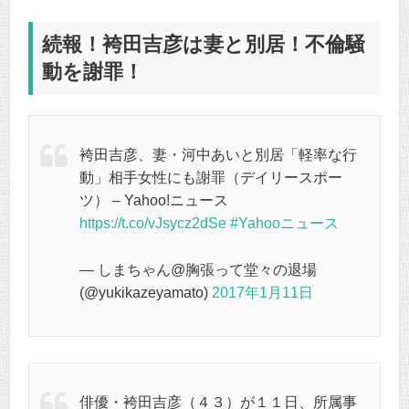
続報！袴田吉彦は妻と別居！不倫騒
動を謝罪！
袴田吉彦、妻・河中あいと別居「軽率な行
動」相手女性にも謝罪（デイリースポー
ツ） – Yahoo!ニュース
https://t.co/vJsycz2dSe
#Yahooニュース
— しまちゃん@胸張って堂々の退場
(@yukikazeyamato)
2017年1月11日
俳優・袴田吉彦（４３）が１１日、所属事