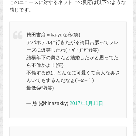
このニュースに対するネット上の反応は以下のような
感じです。
袴田吉彦＝ka-yuな私(笑)
アパホテルに行きたがる袴田吉彦ってフレ
ーズに爆笑したわ(・∀・)ﾆﾔﾆﾔ(笑)
結構年下の奥さんと結婚したかと思ってた
ら不倫かよ！(笑)
不倫する奴は どんなに可愛くて美人な奥さ
んいてもするんだなぁ(´−ω−｀)
最低😑👎(笑)
— 悠 (@hinazakky)
2017年1月11日