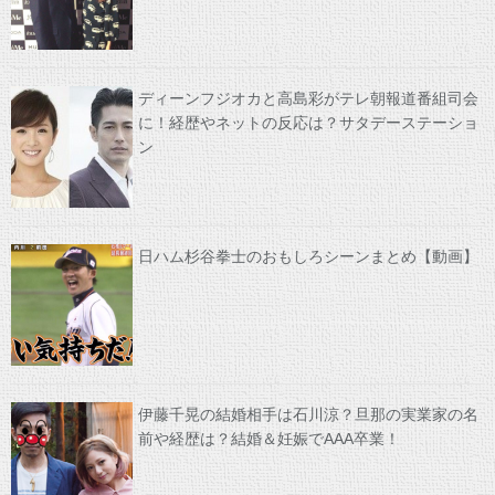
ディーンフジオカと高島彩がテレ朝報道番組司会
に！経歴やネットの反応は？サタデーステーショ
ン
日ハム杉谷拳士のおもしろシーンまとめ【動画】
伊藤千晃の結婚相手は石川涼？旦那の実業家の名
前や経歴は？結婚＆妊娠でAAA卒業！