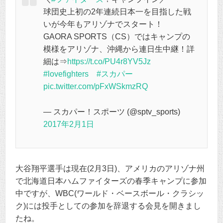
球団史上初の2年連続日本一を目指した戦
いが今年もアリゾナでスタート！
GAORA SPORTS（CS）ではキャンプの
模様をアリゾナ、沖縄から連日生中継！詳
細は⇒
https://t.co/PU4r8YV5Jz
#lovefighters
#スカパー
pic.twitter.com/pFxWSkmzRQ
— スカパー！スポーツ (@sptv_sports)
2017年2月1日
大谷翔平選手は現在(2月3日)、アメリカのアリゾナ州
で北海道日本ハムファイターズの春季キャンプに参加
中ですが、WBC(ワールド・ベースボール・クラシッ
ク)には投手としての参加を辞退する会見を開きまし
たね。