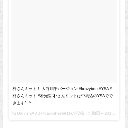
朴さんミット！ 大谷翔平バージョン #krazybee #YSA #
朴さんミット #朴光哲 朴さんミットは中馬込のYSAでで
きます^_^
Yu Darvishさん(@darvishsefat11)が投稿した動画 –
2017 1月 2 2:22午前 PST