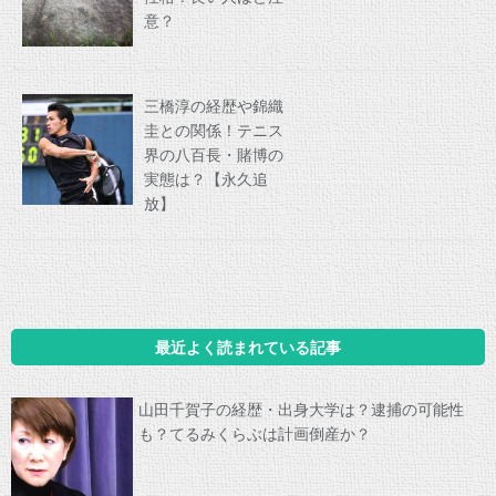
意？
三橋淳の経歴や錦織
圭との関係！テニス
界の八百長・賭博の
実態は？【永久追
放】
最近よく読まれている記事
山田千賀子の経歴・出身大学は？逮捕の可能性
も？てるみくらぶは計画倒産か？