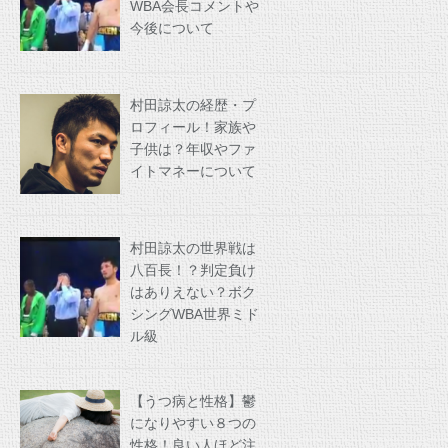
WBA会長コメントや
今後について
村田諒太の経歴・プ
ロフィール！家族や
子供は？年収やファ
イトマネーについて
村田諒太の世界戦は
八百長！？判定負け
はありえない？ボク
シングWBA世界ミド
ル級
【うつ病と性格】鬱
になりやすい８つの
性格！良い人ほど注