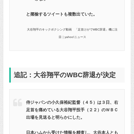
と揶揄するツイートも複数出ていた。
大谷翔平のキックボクシング動画 「足首けがでWBC辞退」機に注
目｜yahoo!ニュース
追記：大谷翔平のWBC辞退が決定
侍ジャパンの小久保裕紀監督（４５）は３日、右
足首を痛めている大谷翔平投手（２２）のＷＢＣ
出場を見送ると明らかにした。
日本ハムから受けた情報を精査し、大谷本人とも