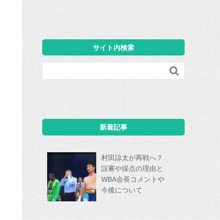
サイト内検索

新着記事
村田諒太が再戦へ？
誤審や採点の理由と
WBA会長コメントや
今後について