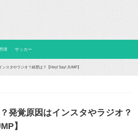
野球
サッカー
スタやラジオ？経歴は？【Hey! Say! JUMP】
愛？発覚原因はインスタやラジオ？
UMP】