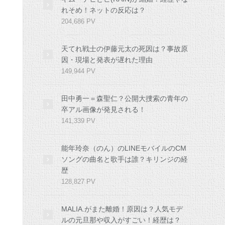
れそめ！ネットの反応は？
204,686 PV
天てれ戦士の伊藤元太の死因は？事故原
因・現場と発表が遅れた理由
149,944 PV
田中勇一＝森聖仁？公開大捜索の青年の
卒アル画像が発見される！
141,339 PV
能年玲奈（のん）のLINEモバイルのCM
ソングの曲名と歌手は誰？キリンジの経
歴
128,827 PV
MALIA.がまた離婚！原因は？人気モデ
ルの元旦那や収入がすごい！経歴は？