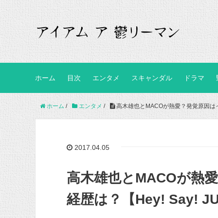
ホーム
目次
エンタメ
スキャンダル
ドラマ
ホーム
/
エンタメ
/
高木雄也とMACOが熱愛？発覚原因はイン
2017.04.05
高木雄也とMACOが熱
経歴は？【Hey! Say! J