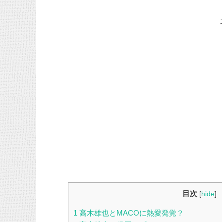
目次
[
hide
]
1
高木雄也とMACOに熱愛発覚？