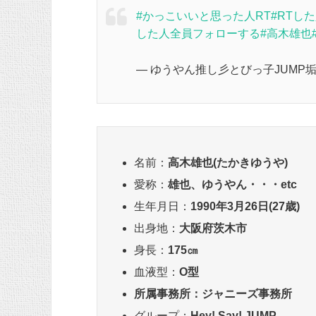
#かっこいいと思った人RT
#RTし
した人全員フォローする
#高木雄也
— ゆうやん推し彡とびっ子JUMP垢☆まみ
名前：
高木雄也(たかきゆうや)
愛称：
雄也、ゆうやん・・・etc
生年月日：
1990年3月26日(27歳)
出身地：
大阪府茨木市
身長：
175㎝
血液型：
O型
所属事務所：ジャニーズ事務所
グループ：
Hey! Say! JUMP