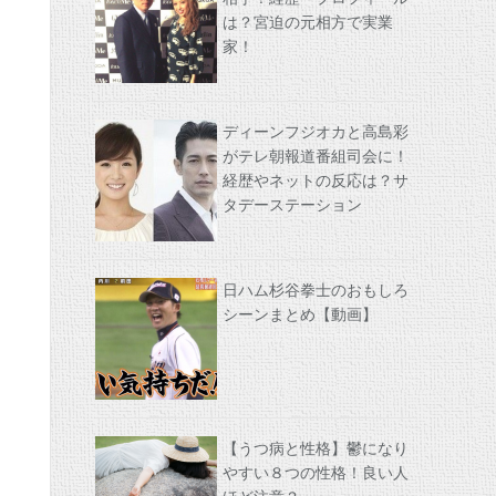
は？宮迫の元相方で実業
家！
ディーンフジオカと高島彩
がテレ朝報道番組司会に！
経歴やネットの反応は？サ
タデーステーション
日ハム杉谷拳士のおもしろ
シーンまとめ【動画】
【うつ病と性格】鬱になり
やすい８つの性格！良い人