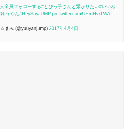
た人全員フォローする
#とびっ子さんと繋がりたい
#いいね
#ゆうやん
#HeySayJUMP
pic.twitter.com/UEruHvxLWA
 (@yuuyanjump)
2017年4月4日