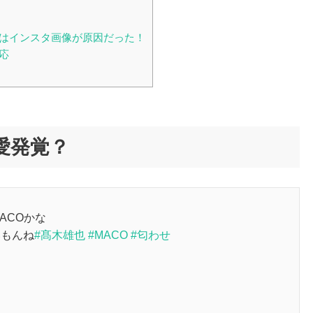
のはインスタ画像が原因だった！
応
愛発覚？
MACOかな
いもんね
#髙木雄也
#MACO
#匂わせ
日