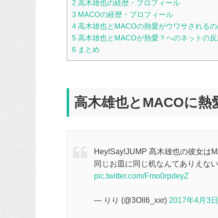
2
高木雄也の経歴・プロフィール
3
MACOの経歴・プロフィール
4
高木雄也とMACOの熱愛がウワサされる
5
高木雄也とMACOが熱愛？へのネットの反
6
まとめ
高木雄也とMACOに熱
Hey!Say!JUMP 髙木雄也の彼女は
同じお皿に同じ机なんてありえな
pic.twitter.com/Fmo0rpdeyZ
— りり (@3Oll6_xxr)
2017年4月3