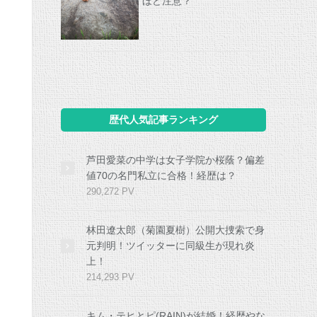
ほど注意？
歴代人気記事ランキング
芦田愛菜の中学は女子学院か桜蔭？偏差
値70の名門私立に合格！経歴は？
290,272 PV
林田遼太郎（菊園夏樹）公開大捜索で身
元判明！ツイッターに同級生が現れ炎
上！
214,293 PV
キム・テヒとピ(RAIN)が結婚！経歴やな