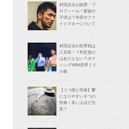
村田諒太の経歴・プ
ロフィール！家族や
子供は？年収やファ
イトマネーについて
村田諒太の世界戦は
八百長！？判定負け
はありえない？ボク
シングWBA世界ミド
ル級
【うつ病と性格】鬱
になりやすい８つの
性格！良い人ほど注
意？