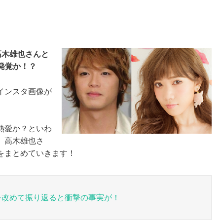
の高木雄也さんと
発覚か！？
インスタ画像が
熱愛か？といわ
、高木雄也さ
をまとめていきます！
を改めて振り返ると衝撃の事実が！