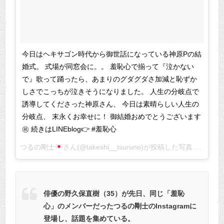
今日はヘキサゴン時代から御世話になっている神原Pの結
婚式。 式場が同窓会に。。 羞恥心で揃って『泣かない
で』歌って踊ったら、あまりのグダグダさ加減と恥ずか
しさでこっちが泣きそうになりました。 人生の分岐点で
誘導してくださった神原さん、 今日は素晴らしい人生の
分岐点、 末永くお幸せに！ 御結婚おめでとうございます
㊗️ 続きはLINEblog👉 #羞恥心
つるの剛士
さん(@takeshi__tsuruno)が投稿した写真 –
2017 
俳優の野久保直樹（35）が先日、同じ「羞恥
心」のメンバーだったつるの剛士のInstagramに
登場し、話題を集めている。