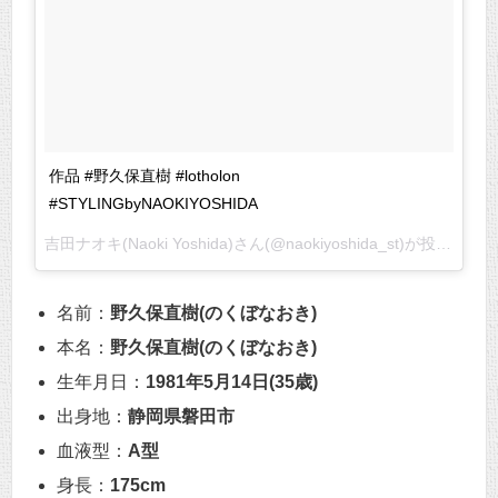
作品 #野久保直樹 #lotholon
#STYLINGbyNAOKIYOSHIDA
吉田ナオキ(Naoki Yoshida)さん(@naokiyoshida_st)が投稿した写真 –
名前：
野久保直樹(のくぼなおき)
本名：
野久保直樹(のくぼなおき)
生年月日：
1981年5月14日(35歳)
出身地：
静岡県磐田市
血液型：
A型
身長：
175cm