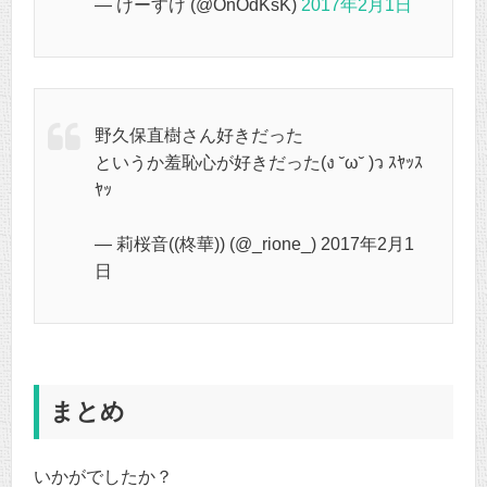
— けーすけ (@OnOdKsK)
2017年2月1日
野久保直樹さん好きだった
というか羞恥心が好きだった(ง ˘ω˘ )ว ｽﾔｯｽ
ﾔｯ
— 莉桜音((柊華)) (@_rione_) 2017年2月1
日
まとめ
いかがでしたか？