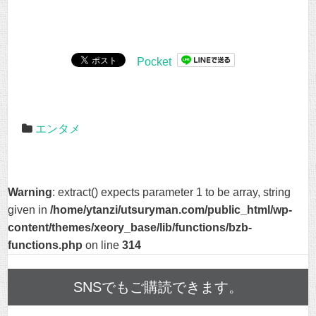
Pocket
エンタメ
Warning
: extract() expects parameter 1 to be array, string
given in
/home/ytanzi/utsuryman.com/public_html/wp-
content/themes/xeory_base/lib/functions/bzb-
functions.php
on line
314
SNSでもご購読できます。