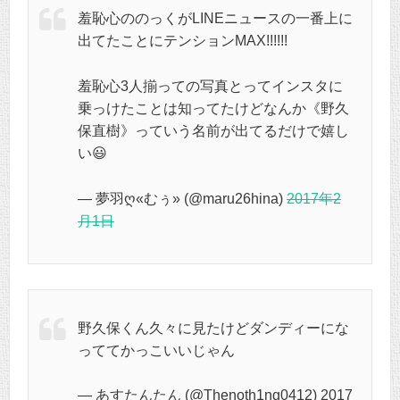
羞恥心ののっくがLINEニュースの一番上に
出てたことにテンションMAX!!!!!!
羞恥心3人揃っての写真とってインスタに
乗っけたことは知ってたけどなんか《野久
保直樹》っていう名前が出てるだけで嬉し
い😃
— 夢羽ღ«むぅ» (@maru26hina)
2017年2
月1日
野久保くん久々に見たけどダンディーにな
っててかっこいいじゃん
— あすたんたん (@Thenoth1ng0412) 2017