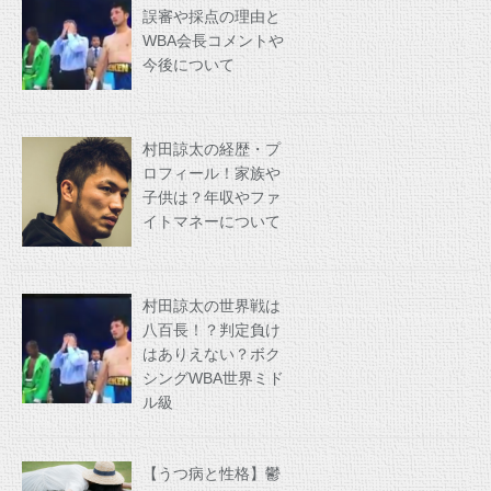
誤審や採点の理由と
WBA会長コメントや
今後について
村田諒太の経歴・プ
ロフィール！家族や
子供は？年収やファ
イトマネーについて
村田諒太の世界戦は
八百長！？判定負け
はありえない？ボク
シングWBA世界ミド
ル級
【うつ病と性格】鬱