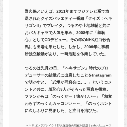
野久保といえば、2011年までフジテレビ系で放
送されたクイズバラエティー番組「クイズ！ヘキ
サゴンII」でブレイク。つるのや上地雄輔と共に
おバカキャラで人気を集め、2008年に「羞恥
心」としてCDデビュー。その年のNHK紅白歌合
戦にも出場を果たした。しかし、2009年に事務
所独立騒動があり、一時活動を休業していた。
つるのは先月29日、「ヘキサゴン」時代のプロ
デューサーの結婚式に出席したことをInstagram
で明かすと、「式場が同窓会に。。」というコメ
ントと共に、羞恥心3人がそろった写真を投稿。
ファンからは「のっくだー！懐かしいー」「相変
わらずのっくんカッコいい～～」「のっくホント
に久しぶりに見ました」と注目を浴びた。
ヘキサゴンでブレイク！野久保直樹の現在が話題｜yahoo!ニュース