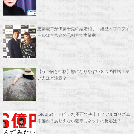
恵藤憲二が伊藤千晃の結婚相手！経歴・プロフィ
ールは？宮迫の元相方で実業家！
【うつ病と性格】鬱になりやすい８つの性格！良
い人ほど注意？
totoBIG(トトビッグ)不正で炎上！？アルゴリズム
不備か？ありえない確率にネットの反応は？