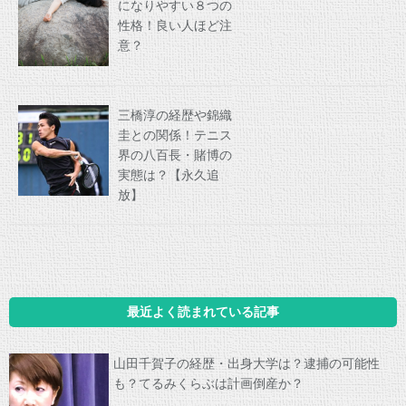
になりやすい８つの
性格！良い人ほど注
意？
三橋淳の経歴や錦織
圭との関係！テニス
界の八百長・賭博の
実態は？【永久追
放】
最近よく読まれている記事
山田千賀子の経歴・出身大学は？逮捕の可能性
も？てるみくらぶは計画倒産か？