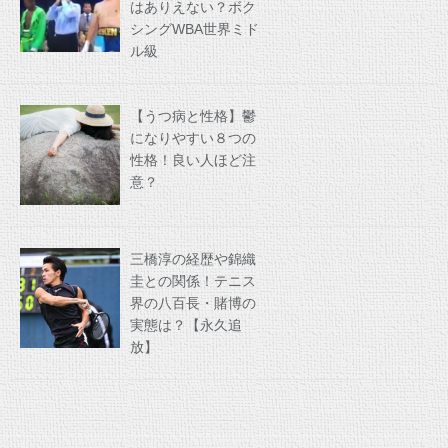
はありえない？ボク
シングWBA世界ミド
ル級
【うつ病と性格】鬱
になりやすい８つの
性格！良い人ほど注
意？
三橋淳の経歴や錦織
圭との関係！テニス
界の八百長・賭博の
実態は？【永久追
放】