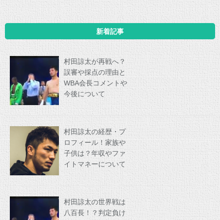
新着記事
村田諒太が再戦へ？
誤審や採点の理由と
WBA会長コメントや
今後について
村田諒太の経歴・プ
ロフィール！家族や
子供は？年収やファ
イトマネーについて
村田諒太の世界戦は
八百長！？判定負け