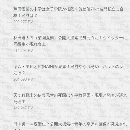
芦田愛菜の中学は女子学院か桜蔭？偏差値70の名門私立に合
格！経歴は？
290,277 PV
林田遼太郎（菊園夏樹）公開大捜索で身元判明！ツイッターに
同級生が現れ炎上！
214,294 PV
キム・テヒとピ(RAIN)が結婚！経歴やなれそめ！ネットの反
応は？
204,690 PV
天てれ戦士の伊藤元太の死因は？事故原因・現場と発表が遅れ
た理由
149,947 PV
田中勇一＝森聖仁？公開大捜索の青年の卒アル画像が発見され