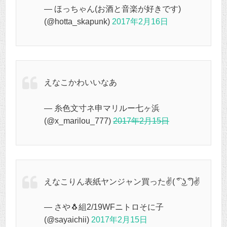
— ほっちゃん(お酒と音楽が好きです)
(@hotta_skapunk)
2017年2月16日
えなこかわいいなあ
— 糸色文寸ネ申マリルー七ヶ浜
(@x_marilou_777)
2017年2月15日
えなこりん表紙ヤンジャン買った✌( ͡° ͜ʖ ͡°)✌
— さや🐧組2/19WFニトロそに子
(@sayaichii)
2017年2月15日