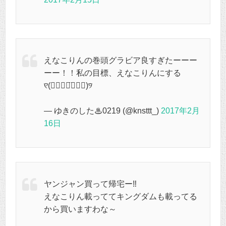
えなこりんの巻頭グラビア良すぎたーーー
ーー！！私の目標、えなこりんにする
୧⃛(๑⃙⃘◡̈︎๑⃙⃘)୨⃛
— ゆきのした♨︎0219 (@knsttt_)
2017年2月
16日
ヤンジャン買って帰宅ー‼
えなこりん載っててキングダムも載ってる
から買いますわな～