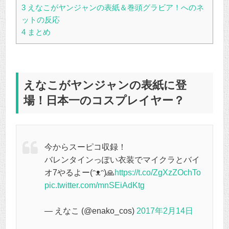
3
えなこがヤンジャンの表紙＆巻頭グラビア！へのネ
ットの反応
4
まとめ
えなこがヤンジャンの表紙に登
場！日本一のコスプレイヤー？
今からスーピコ収録！
バレンタインっぽい衣装でマイクラとバイ
オ7やるよー(ᵔᴥᵔ)🙏
https://t.co/ZgXzZOchTo
pic.twitter.com/mnSEiAdKtg
— えなこ (@enako_cos)
2017年2月14日