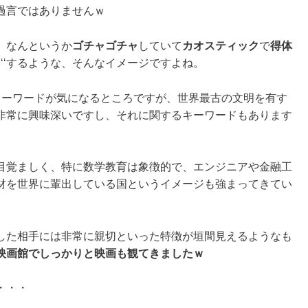
過言ではありませんｗ
、なんというか
ゴチャゴチャ
していて
カオスティック
で
得体
・
‘‘するような、そんなイメージですよね。
キーワードが気になるところですが、世界最古の文明を有す
非常に興味深いですし、それに関するキーワードもあります
目覚ましく、特に数学教育は象徴的で、エンジニアや金融工
材を世界に輩出している国というイメージも強まってきてい
した相手には非常に親切といった特徴が垣間見えるようなも
映画館でしっかりと映画も観てきましたｗ
・・・