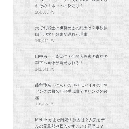
れそめ！ネットの反応は？
204,686 PV
天てれ戦士の伊藤元太の死因は？事故原
因・現場と発表が遅れた理由
149,944 PV
田中勇一＝森聖仁？公開大捜索の青年の
卒アル画像が発見される！
141,341 PV
能年玲奈（のん）のLINEモバイルのCM
ソングの曲名と歌手は誰？キリンジの経
歴
128,829 PV
MALIA.がまた離婚！原因は？人気モデ
ルの元旦那や収入がすごい！経歴は？