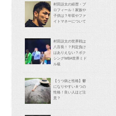
村田諒太の経歴・プ
ロフィール！家族や
子供は？年収やファ
イトマネーについて
村田諒太の世界戦は
八百長！？判定負け
はありえない？ボク
シングWBA世界ミド
ル級
【うつ病と性格】鬱
になりやすい８つの
性格！良い人ほど注
意？