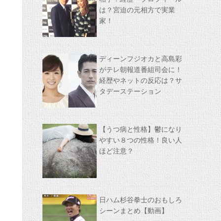
は？宮迫の元相方で実業
家！
ディーンフジオカと高島彩
がテレ朝報道番組司会に！
経歴やネットの反応は？サ
タデーステーション
【うつ病と性格】鬱になり
やすい８つの性格！良い人
ほど注意？
日ハム杉谷拳士のおもしろ
シーンまとめ【動画】