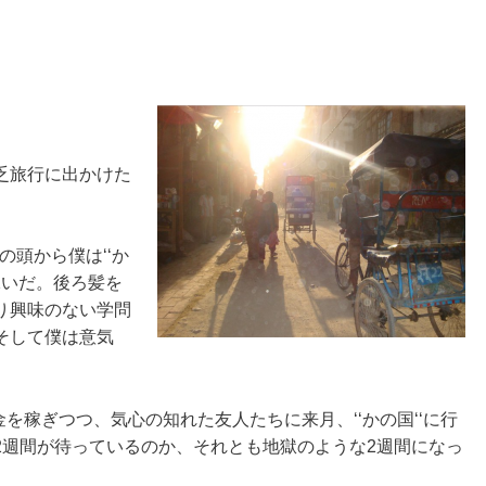
乏旅行に出かけた
の頭から僕は‘‘か
稼いだ。後ろ髪を
り興味のない学問
そして僕は意気
金を稼ぎつつ、気心の知れた友人たちに来月、‘‘かの国‘‘に行
2週間が待っているのか、それとも地獄のような2週間になっ