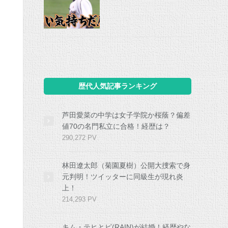
歴代人気記事ランキング
芦田愛菜の中学は女子学院か桜蔭？偏差
値70の名門私立に合格！経歴は？
290,272 PV
林田遼太郎（菊園夏樹）公開大捜索で身
元判明！ツイッターに同級生が現れ炎
上！
214,293 PV
キム・テヒとピ(RAIN)が結婚！経歴やな