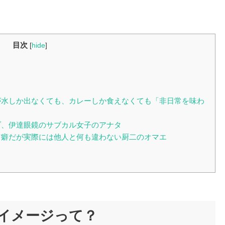
目次
[
hide
]
水しか出なくても、カレーしか食えなくても「非日常を味わ
、伊達眼鏡のサブカル女子のアナタ
癖だが実際には他人と何も違わない厨二のオマエ
イメージって？