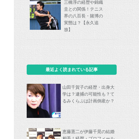
三橋淳の経歴や錦織
圭との関係！テニス
界の八百長・賭博の
実態は？【永久追
放】
最近よく読まれている記事
山田千賀子の経歴・出身大
学は？逮捕の可能性も？て
るみくらぶは計画倒産か？
恵藤憲二が伊藤千晃の結婚
相手！経歴・プロフィール