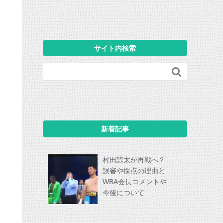
サイト内検索

新着記事
村田諒太が再戦へ？
誤審や採点の理由と
WBA会長コメントや
今後について