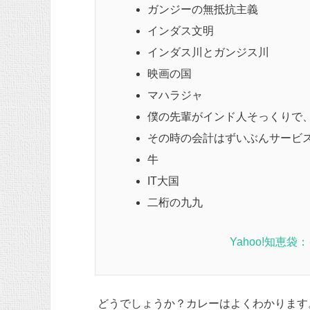
ガンジーの無抵抗主義
インダス文明
インダス川とガンジス川
映画の国
マハラジャ
僕の先輩がインド人そっくりで
その時の会計はずいぶんサービ
牛
IT大国
二桁の九九
Yahoo!知恵
どうでしょうか？カレーはよくわかります