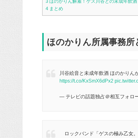
3
ほのかりん解雇！ゲス川谷との未成年飲酒
4
まとめ
ほのかりん所属事務所
川谷絵音と未成年飲酒 ほのかりんが
https://t.co/KxSmX6dPx2
pic.twitt
— テレビの話題独占＠相互フォロー (@
ロックバンド「ゲスの極み乙女。