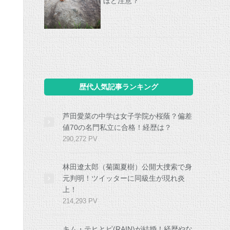
ほど注意？
歴代人気記事ランキング
芦田愛菜の中学は女子学院か桜蔭？偏差
値70の名門私立に合格！経歴は？
290,272 PV
林田遼太郎（菊園夏樹）公開大捜索で身
元判明！ツイッターに同級生が現れ炎
上！
214,293 PV
キム・テヒとピ(RAIN)が結婚！経歴やな