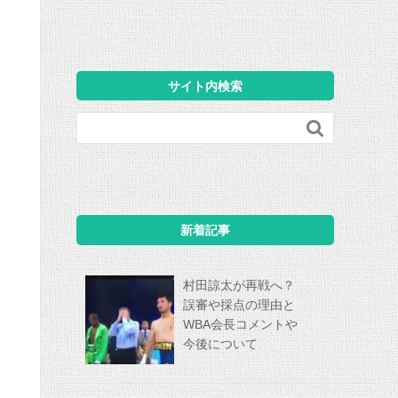
サイト内検索

新着記事
村田諒太が再戦へ？
誤審や採点の理由と
WBA会長コメントや
今後について