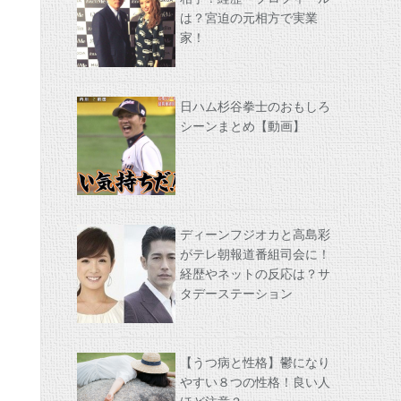
は？宮迫の元相方で実業
家！
日ハム杉谷拳士のおもしろ
シーンまとめ【動画】
ディーンフジオカと高島彩
がテレ朝報道番組司会に！
経歴やネットの反応は？サ
タデーステーション
【うつ病と性格】鬱になり
やすい８つの性格！良い人