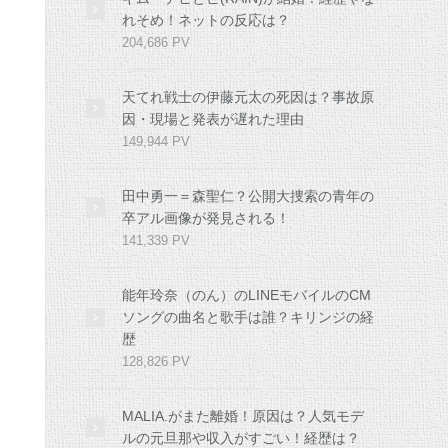
れそめ！ネットの反応は？
204,686 PV
天てれ戦士の伊藤元太の死因は？事故原
因・現場と発表が遅れた理由
149,944 PV
田中勇一＝森聖仁？公開大捜索の青年の
卒アル画像が発見される！
141,339 PV
能年玲奈（のん）のLINEモバイルのCM
ソングの曲名と歌手は誰？キリンジの経
歴
128,826 PV
MALIA.がまた離婚！原因は？人気モデ
ルの元旦那や収入がすごい！経歴は？