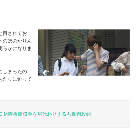
と目されてお
トのほのかりん
明らかになりま
てしまったの
あたりに迫って
ＣＭ降板賠償金を肩代わりするも批判殺到