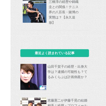
三橋淳の経歴や錦織
圭との関係！テニス
界の八百長・賭博の
実態は？【永久追
放】
最近よく読まれている記事
山田千賀子の経歴・出身大
学は？逮捕の可能性も？て
るみくらぶは計画倒産か？
恵藤憲二が伊藤千晃の結婚
相手！経歴・プロフィール