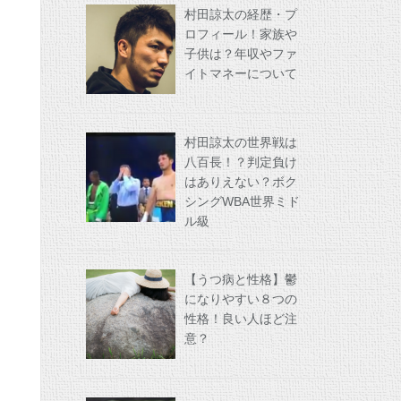
村田諒太の経歴・プ
ロフィール！家族や
子供は？年収やファ
イトマネーについて
村田諒太の世界戦は
八百長！？判定負け
はありえない？ボク
シングWBA世界ミド
ル級
【うつ病と性格】鬱
になりやすい８つの
性格！良い人ほど注
意？