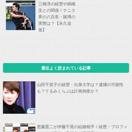
三橋淳の経歴や錦織
圭との関係！テニス
界の八百長・賭博の
実態は？【永久追
放】
最近よく読まれている記事
山田千賀子の経歴・出身大学は？逮捕の可能性
も？てるみくらぶは計画倒産か？
恵藤憲二が伊藤千晃の結婚相手！経歴・プロフィ