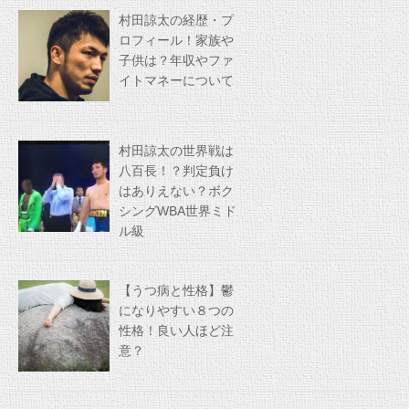
村田諒太の経歴・プ
ロフィール！家族や
子供は？年収やファ
イトマネーについて
村田諒太の世界戦は
八百長！？判定負け
はありえない？ボク
シングWBA世界ミド
ル級
【うつ病と性格】鬱
になりやすい８つの
性格！良い人ほど注
意？