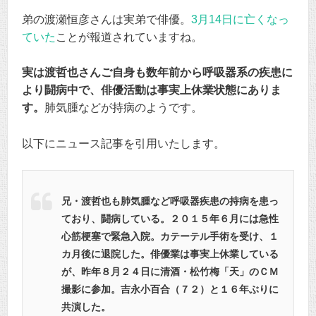
弟の渡瀬恒彦さんは実弟で俳優。
3月14日に亡くなっ
ていた
ことが報道されていますね。
実は渡哲也さんご自身も数年前から呼吸器系の疾患に
より闘病中で、俳優活動は事実上休業状態にありま
す。
肺気腫などが持病のようです。
以下にニュース記事を引用いたします。
兄・渡哲也も肺気腫など呼吸器疾患の持病を患っ
ており、闘病している。２０１５年６月には急性
心筋梗塞で緊急入院。カテーテル手術を受け、１
カ月後に退院した。俳優業は事実上休業している
が、昨年８月２４日に清酒・松竹梅「天」のＣＭ
撮影に参加。吉永小百合（７２）と１６年ぶりに
共演した。