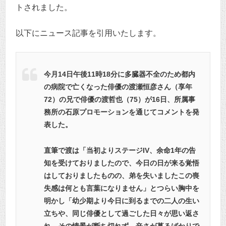
トされました。
以下にニュース記事を引用いたします。
今月14日午後11時18分に多臓器不全のため都内
の病院で亡くなった俳優の渡瀬恒彦さん（享年
72）の兄で俳優の渡哲也（75）が16日、所属事
務所の石原プロモーションを通じてコメントを発
表した。
直筆で渡は「当初よりステージIV、余命1年の告
知を受けておりましたので、今日の日が来る覚悟
はしておりましたものの、弟を失いましたこの喪
失感は何とも言葉になりません」とつらい胸中を
明かし「幼少期より今日に到るまでの二人の生い
立ちや、同じ俳優として過ごした日々が思い返さ
れ、その情景が断ち切れず、辛さが募るばかりで