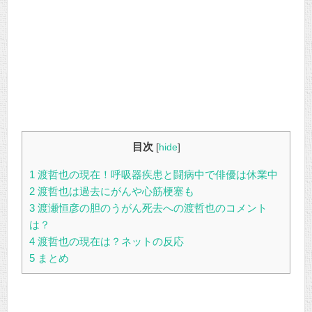
目次
[
hide
]
1
渡哲也の現在！呼吸器疾患と闘病中で俳優は休業中
2
渡哲也は過去にがんや心筋梗塞も
3
渡瀬恒彦の胆のうがん死去への渡哲也のコメント
は？
4
渡哲也の現在は？ネットの反応
5
まとめ