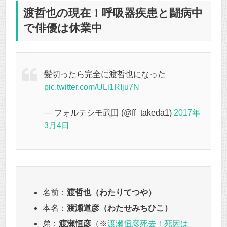
渡哲也の現在！呼吸器疾患と闘病中
で俳優は休業中
髪切ったら完全に渡哲也になった
pic.twitter.com/ULi1RIju7N
— フォルテシモ武田 (@ff_takeda1)
2017年
3月4日
名前：
渡哲也（わたりてつや）
本名：
渡瀬道彦（わたせみちひこ）
弟：
渡瀬恒彦
（※
渡瀬恒彦死去！死因は