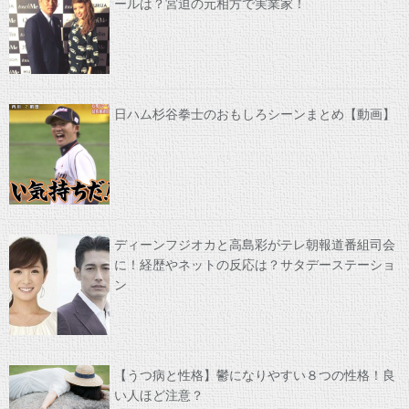
ールは？宮迫の元相方で実業家！
日ハム杉谷拳士のおもしろシーンまとめ【動画】
ディーンフジオカと高島彩がテレ朝報道番組司会
に！経歴やネットの反応は？サタデーステーショ
ン
【うつ病と性格】鬱になりやすい８つの性格！良
い人ほど注意？