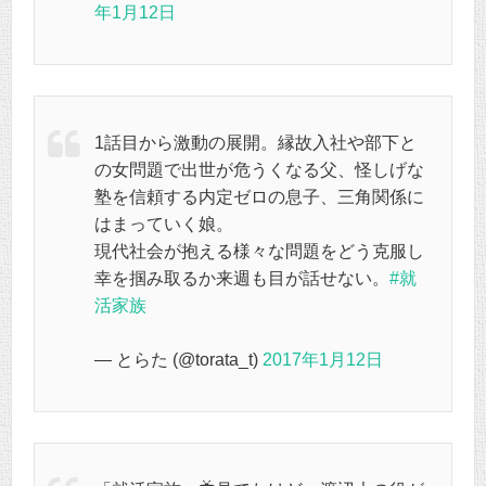
年1月12日
1話目から激動の展開。縁故入社や部下と
の女問題で出世が危うくなる父、怪しげな
塾を信頼する内定ゼロの息子、三角関係に
はまっていく娘。
現代社会が抱える様々な問題をどう克服し
幸を掴み取るか来週も目が話せない。
#就
活家族
— とらた (@torata_t)
2017年1月12日