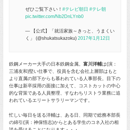
ぜひご覧下さい！
#テレビ朝日
#テレ朝
pic.twitter.com/Nb2DnLYnb0
— 【公式】「就活家族～きっと、うまくい
く」 (@shukatsukazoku)
2017年1月12日
鉄鋼メーカー大手の日本鉄鋼金属。
富川洋輔
は(演：
三浦友和)堅い仕事で、役員を含む会社上層部はもと
より直属の部下からも慕われている人事部長。目下の
仕事は新卒採用の面接に加えて、コストカットの中心
的な背策である人員整理、すなわちリストラ業務に追
われているエリートサラリーマンです。
忙しい毎日を送る洋輔は、ある日、同期で総務本部長
の綿引(演：神保悟志)からとある学生のコネ入社の相
談を受けることになります・・・