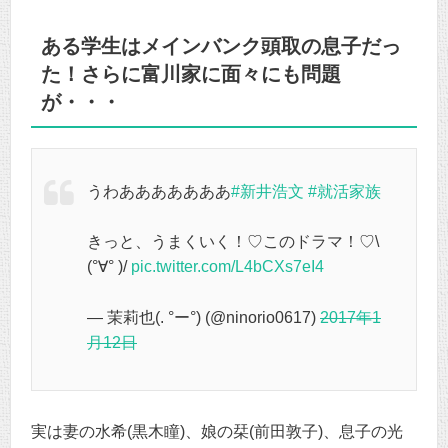
ある学生はメインバンク頭取の息子だっ
た！さらに富川家に面々にも問題
が・・・
うわあああああああ
#新井浩文
#就活家族
きっと、うまくいく！♡このドラマ！♡\
(°∀° )/
pic.twitter.com/L4bCXs7eI4
— 茉莉也(. °ー°) (@ninorio0617)
2017年1
月12日
実は妻の水希(黒木瞳)、娘の栞(前田敦子)、息子の光