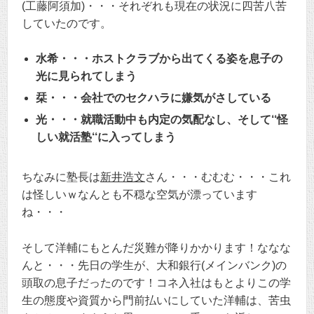
(工藤阿須加)・・・それぞれも現在の状況に四苦八苦
していたのです。
水希・・・ホストクラブから出てくる姿を息子の
光に見られてしまう
栞・・・会社でのセクハラに嫌気がさしている
光・・・就職活動中も内定の気配なし、そして‘‘怪
しい就活塾‘‘に入ってしまう
ちなみに塾長は
新井浩文
さん・・・むむむ・・・これ
は怪しいｗなんとも不穏な空気が漂っています
ね・・・
そして洋輔にもとんだ災難が降りかかります！ななな
んと・・・先日の学生が、大和銀行(メインバンク)の
頭取の息子だったのです！コネ入社はもとよりこの学
生の態度や資質から門前払いにしていた洋輔は、苦虫