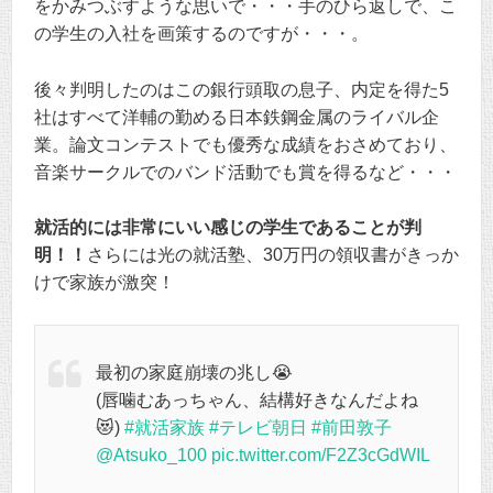
をかみつぶすような思いで・・・手のひら返しで、こ
の学生の入社を画策するのですが・・・。
後々判明したのはこの銀行頭取の息子、内定を得た5
社はすべて洋輔の勤める日本鉄鋼金属のライバル企
業。論文コンテストでも優秀な成績をおさめており、
音楽サークルでのバンド活動でも賞を得るなど・・・
就活的には非常にいい感じの学生であることが判
明！！
さらには光の就活塾、30万円の領収書がきっか
けで家族が激突！
最初の家庭崩壊の兆し😭
(唇噛むあっちゃん、結構好きなんだよね
😻)
#就活家族
#テレビ朝日
#前田敦子
@Atsuko_100
pic.twitter.com/F2Z3cGdWIL