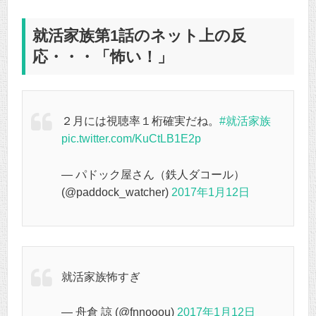
就活家族第1話のネット上の反
応・・・「怖い！」
２月には視聴率１桁確実だね。
#就活家族
pic.twitter.com/KuCtLB1E2p
— パドック屋さん（鉄人ダコール）
(@paddock_watcher)
2017年1月12日
就活家族怖すぎ
— 舟倉 諒 (@fnnooou)
2017年1月12日