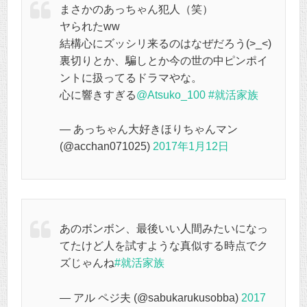
まさかのあっちゃん犯人（笑）
ヤられたww
結構心にズッシリ来るのはなぜだろう(>_<)
裏切りとか、騙しとか今の世の中ピンポイ
ントに扱ってるドラマやな。
心に響きすぎる
@Atsuko_100
#就活家族
— あっちゃん大好きほりちゃんマン
(@acchan071025)
2017年1月12日
あのボンボン、最後いい人間みたいになっ
てたけど人を試すような真似する時点でク
ズじゃんね
#就活家族
— アル ペジ夫 (@sabukarukusobba)
2017