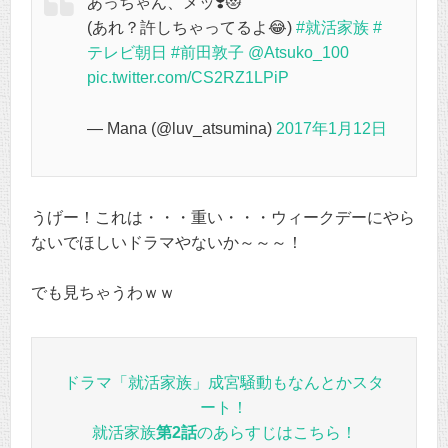
あっちゃん、メッ❣️😻
(あれ？許しちゃってるよ😂)
#就活家族
#
テレビ朝日
#前田敦子
@Atsuko_100
pic.twitter.com/CS2RZ1LPiP
— Mana (@luv_atsumina)
2017年1月12日
うげー！これは・・・重い・・・ウィークデーにやら
ないでほしいドラマやないか～～～！
でも見ちゃうわｗｗ
ドラマ「就活家族」成宮騒動もなんとかスタ
ート！
就活家族
第2話
のあらすじはこちら！