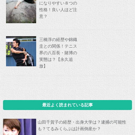
になりやすい８つの
性格！良い人ほど注
意？
三橋淳の経歴や錦織
圭との関係！テニス
界の八百長・賭博の
実態は？【永久追
放】
最近よく読まれている記事
山田千賀子の経歴・出身大学は？逮捕の可能性
も？てるみくらぶは計画倒産か？