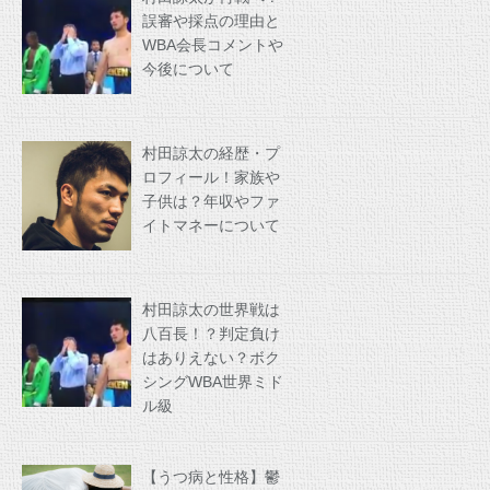
誤審や採点の理由と
WBA会長コメントや
今後について
村田諒太の経歴・プ
ロフィール！家族や
子供は？年収やファ
イトマネーについて
村田諒太の世界戦は
八百長！？判定負け
はありえない？ボク
シングWBA世界ミド
ル級
【うつ病と性格】鬱