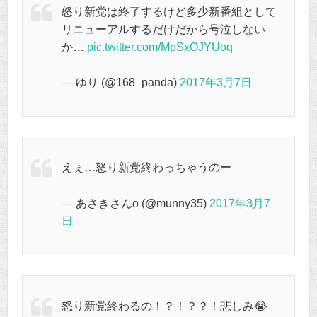
怒り新党は終了するけど多少新番組として
リニューアルするだけだから号泣しない
か…
pic.twitter.com/MpSxOJYUoq
— ゆり (@168_panda)
2017年3月7日
えぇ…怒り新党終わっちゃうのー
— あさきさんo (@munny35)
2017年3月7
日
怒り新党終わるの！？！？？！悲しみ😭