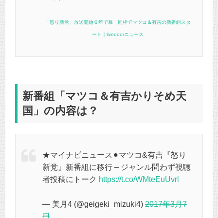
「怒り新党」放送開始６年で幕 同枠でマツコ＆有吉の新番組スタ
ート｜livedoorニュース
新番組「マツコ＆有吉かりそめ天
国」の内容は？
★マイナビニュース⚫︎マツコ&有吉『怒り
新党』新番組に移行 – ジャンル問わず視聴
者投稿にトーク
https://t.co/WMteEuUvrl
— 美月4 (@geigeki_mizuki4)
2017年3月7
日