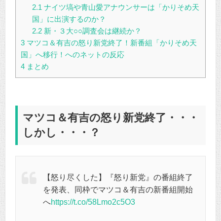
2.1
ナイツ塙や青山愛アナウンサーは「かりそめ天
国」に出演するのか？
2.2
新・３大○○調査会は継続か？
3
マツコ＆有吉の怒り新党終了！新番組「かりそめ天
国」へ移行！へのネットの反応
4
まとめ
マツコ＆有吉の怒り新党終了・・・
しかし・・・？
【怒り尽くした】『怒り新党』の番組終了
を発表、同枠でマツコ＆有吉の新番組開始
へ
https://t.co/58Lmo2c5O3