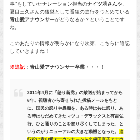
事‘‘をしていたナレーション担当の
ナイツ塙さん
や、
夏目三久さんの後継として番組の進行をつとめている
青山愛アナウンサー
がどうなるか？ということです
ね。
このあたりの情報が明らかになり次第、こちらに追記
していきますね！
※追記
：
青山愛アナウンサー卒業・・・！
2011年4月に『怒り新党』の放送が始まってから
6年。視聴者から寄せられた投稿メールをもと
に、国民の怒りや愚痴を、ある時は共に怒り、あ
る時はなだめてきたマツコ・デラックスと有吉弘
行。ひと通りのことを怒り尽くしてしまった、と
いうのがリニューアルの大きな動機となった。
進
行役は青山愛アナウンサーから久保田直子アナウ