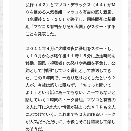
弘行（４２）とマツコ・デラックス（４４）がＭ
Ｃを務める人気番組「マツコ＆有吉の怒り新党」
（水曜後１１・１５）が終了し、同時間帯に新番
組「マツコ＆有吉かりそめ天国」がスタートする
ことを発表した。
２０１１年４月に火曜深夜に番組をスタートし、
同１０月から水曜午後１１時１５分に放送時間を
移動。国民（視聴者）の怒りや愚痴を募集し、公
約として“採用”していく番組として放送してき
た。この６年間で、一通り怒り尽くしたという２
人が、今後は怒りに限らず、「ちょっと聞いて
よ！」という話にあーでもない、こーでもないと
話していく１時間のトーク番組。マツコと有吉の
２人に耳に入れたい情報が詰まったＶＴＲも２人
にぶつけていく。これまでも２人のゆるいトーク
が人気だっただけに、今後もそこは継続して楽し
めそうだ。