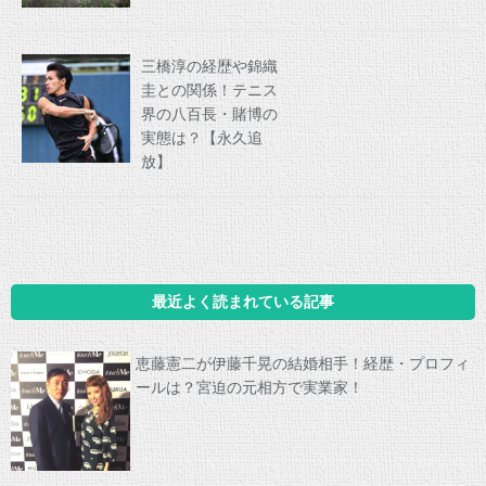
三橋淳の経歴や錦織
圭との関係！テニス
界の八百長・賭博の
実態は？【永久追
放】
最近よく読まれている記事
恵藤憲二が伊藤千晃の結婚相手！経歴・プロフィ
ールは？宮迫の元相方で実業家！