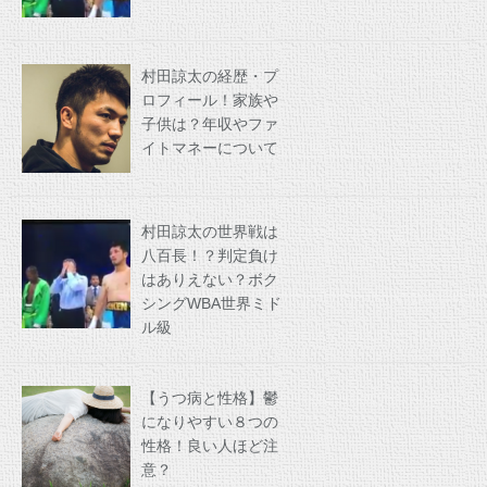
村田諒太の経歴・プ
ロフィール！家族や
子供は？年収やファ
イトマネーについて
村田諒太の世界戦は
八百長！？判定負け
はありえない？ボク
シングWBA世界ミド
ル級
【うつ病と性格】鬱
になりやすい８つの
性格！良い人ほど注
意？