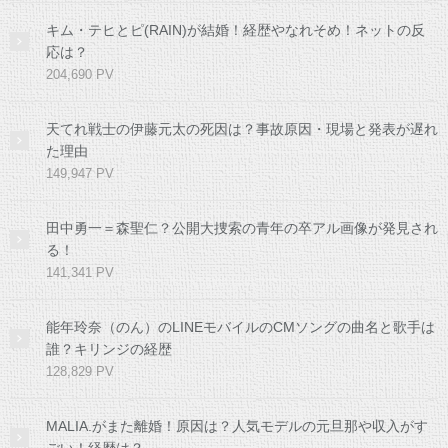
キム・テヒとピ(RAIN)が結婚！経歴やなれそめ！ネットの反
応は？
204,690 PV
天てれ戦士の伊藤元太の死因は？事故原因・現場と発表が遅れ
た理由
149,947 PV
田中勇一＝森聖仁？公開大捜索の青年の卒アル画像が発見され
る！
141,341 PV
能年玲奈（のん）のLINEモバイルのCMソングの曲名と歌手は
誰？キリンジの経歴
128,829 PV
MALIA.がまた離婚！原因は？人気モデルの元旦那や収入がす
ごい！経歴は？