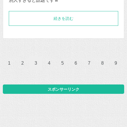
別人すぎると話題ですｗ
続きを読む
1
2
3
4
5
6
7
8
9
スポンサーリンク