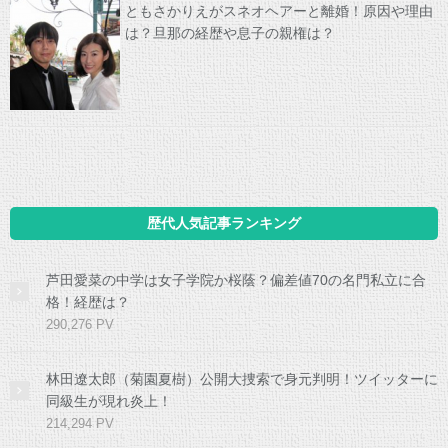
ともさかりえがスネオヘアーと離婚！原因や理由
は？旦那の経歴や息子の親権は？
歴代人気記事ランキング
芦田愛菜の中学は女子学院か桜蔭？偏差値70の名門私立に合
格！経歴は？
290,276 PV
林田遼太郎（菊園夏樹）公開大捜索で身元判明！ツイッターに
同級生が現れ炎上！
214,294 PV