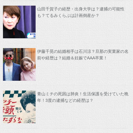
山田千賀子の経歴・出身大学は？逮捕の可能性
も？てるみくらぶは計画倒産か？
伊藤千晃の結婚相手は石川涼？旦那の実業家の名
前や経歴は？結婚＆妊娠でAAA卒業！
青山ミチの死因は肺炎！生活保護を受けていた晩
年！3度の逮捕などの経歴は？