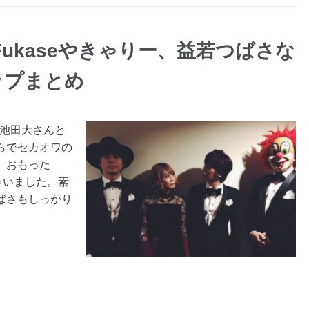
Fukaseやきゃりー、益若つばさな
ップまとめ
の池田大さんと
らでセカオワの
、おもった
ちゃいました。素
ばさもしっかり