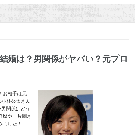
！結婚は？男関係がヤバい？元プロ
！お相手は元
の小林公太さん
い男関係はどう
経歴や、片岡さ
みました！