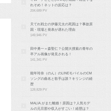
れそめ！ネットの反応は？
204,689 PV
天てれ戦士の伊藤元太の死因は？事故原
因・現場と発表が遅れた理由
149,946 PV
田中勇一＝森聖仁？公開大捜索の青年の
卒アル画像が発見される！
141,341 PV
能年玲奈（のん）のLINEモバイルのCM
ソングの曲名と歌手は誰？キリンジの経
歴
128,829 PV
MALIA.がまた離婚！原因は？人気モデ
ルの元旦那や収入がすごい！経歴は？