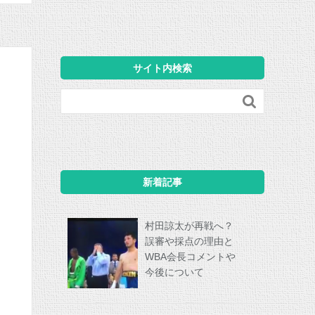
サイト内検索

新着記事
村田諒太が再戦へ？
誤審や採点の理由と
WBA会長コメントや
今後について