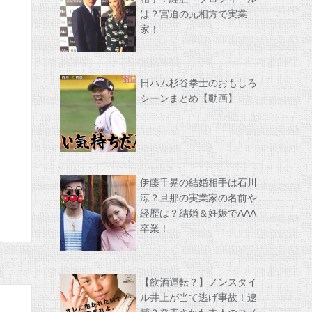
は？宮迫の元相方で実業
家！
日ハム杉谷拳士のおもしろ
シーンまとめ【動画】
伊藤千晃の結婚相手は石川
涼？旦那の実業家の名前や
経歴は？結婚＆妊娠でAAA
卒業！
【飲酒運転？】ノンスタイ
ル井上が当て逃げ事故！逮