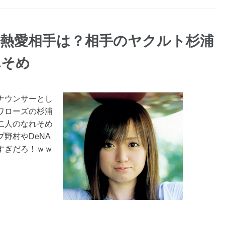
の熱愛相手は？相手のヤクルト杉浦
れそめ
ナウンサーとし
ワローズの杉浦
二人のなれそめ
野村やDeNA
すぎだろ！ｗｗ