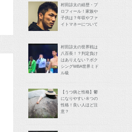
村田諒太の経歴・プ
ロフィール！家族や
子供は？年収やファ
イトマネーについて
村田諒太の世界戦は
八百長！？判定負け
はありえない？ボク
シングWBA世界ミド
ル級
【うつ病と性格】鬱
になりやすい８つの
性格！良い人ほど注
意？