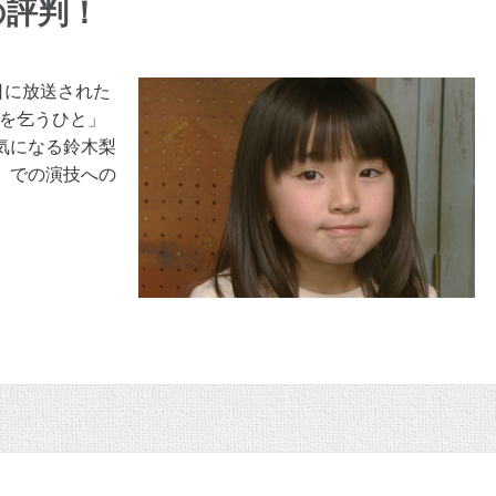
の評判！
日に放送された
愛を乞うひと」
気になる鈴木梨
」での演技への