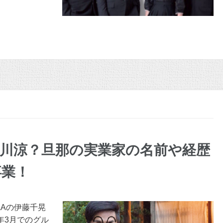
川涼？旦那の実業家の名前や経歴
卒業！
AAの伊藤千晃
年3月でのグル