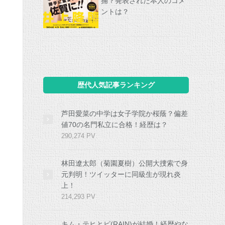
捕？発表された本人のコメ
ントは？
歴代人気記事ランキング
芦田愛菜の中学は女子学院か桜蔭？偏差
値70の名門私立に合格！経歴は？
290,274 PV
林田遼太郎（菊園夏樹）公開大捜索で身
元判明！ツイッターに同級生が現れ炎
上！
214,293 PV
キム・テヒとピ(RAIN)が結婚！経歴やな