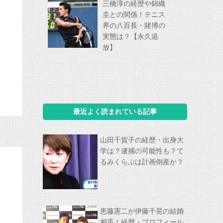
三橋淳の経歴や錦織
圭との関係！テニス
界の八百長・賭博の
実態は？【永久追
放】
最近よく読まれている記事
山田千賀子の経歴・出身大
学は？逮捕の可能性も？て
るみくらぶは計画倒産か？
恵藤憲二が伊藤千晃の結婚
相手！経歴・プロフィール