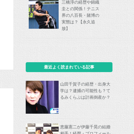
三橋淳の経歴や錦織
圭との関係！テニス
界の八百長・賭博の
実態は？【永久追
放】
最近よく読まれている記事
山田千賀子の経歴・出身大
学は？逮捕の可能性も？て
るみくらぶは計画倒産か？
恵藤憲二が伊藤千晃の結婚
相手！経歴・プロフィール