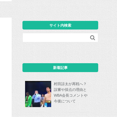
サイト内検索

新着記事
村田諒太が再戦へ？
誤審や採点の理由と
WBA会長コメントや
今後について