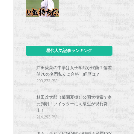
歴代人気記事ランキング
芦田愛菜の中学は女子学院か桜蔭？偏差
値70の名門私立に合格！経歴は？
290,272 PV
林田遼太郎（菊園夏樹）公開大捜索で身
元判明！ツイッターに同級生が現れ炎
上！
214,293 PV
キム・テヒとピ(RAIN)が結婚！経歴やな