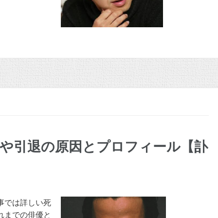
気や引退の原因とプロフィール【訃
事では詳しい死
れまでの俳優と