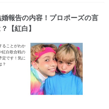
結婚報告の内容！プロポーズの言
は？【紅白】
することがわか
組や紅白歌合戦の
予定です！気に
は？