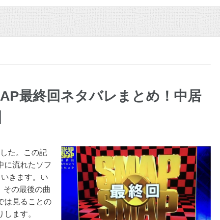
MAP最終回ネタバレまとめ！中居
】
ました。この記
中に流れたソフ
ていきます。い
。その最後の曲
では見ることの
りします。