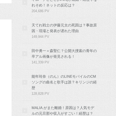
れそめ！ネットの反応は？
204,686 PV
天てれ戦士の伊藤元太の死因は？事故原
因・現場と発表が遅れた理由
149,944 PV
田中勇一＝森聖仁？公開大捜索の青年の
卒アル画像が発見される！
141,339 PV
能年玲奈（のん）のLINEモバイルのCM
ソングの曲名と歌手は誰？キリンジの経
歴
128,828 PV
MALIA.がまた離婚！原因は？人気モデ
ルの元旦那や収入がすごい！経歴は？