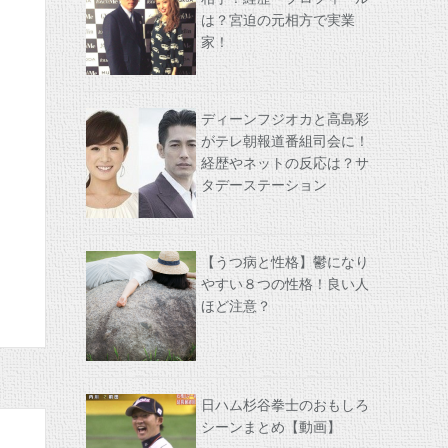
は？宮迫の元相方で実業
家！
ディーンフジオカと高島彩
がテレ朝報道番組司会に！
経歴やネットの反応は？サ
タデーステーション
【うつ病と性格】鬱になり
やすい８つの性格！良い人
ほど注意？
日ハム杉谷拳士のおもしろ
シーンまとめ【動画】