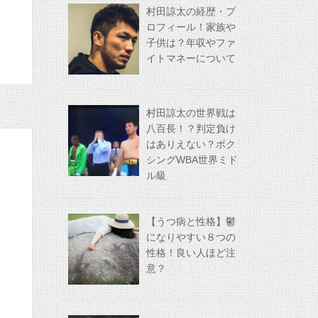
村田諒太の経歴・プ
ロフィール！家族や
子供は？年収やファ
イトマネーについて
村田諒太の世界戦は
八百長！？判定負け
はありえない？ボク
シングWBA世界ミド
ル級
【うつ病と性格】鬱
になりやすい８つの
性格！良い人ほど注
意？